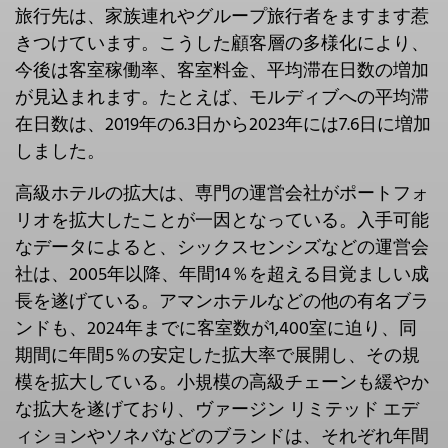
旅行先は、家族連れやグループ旅行者をますます惹
きつけています。こうした顧客層の多様化により、
今後は客室稼働率、客室料金、平均滞在日数の増加
が見込まれます。たとえば、モルディブへの平均滞
在日数は、2019年の6.3日から2023年には7.6日に増加
しました。
高級ホテルの拡大は、専門の運営会社がポートフォ
リオを拡大したことが一因となっている。入手可能
なデータによると、シックスセンシズなどの運営会
社は、2005年以降、年間14％を超える目覚ましい成
長を遂げている。アマンホテルなどの他の有名ブラ
ンドも、2024年までに客室数が1,400室に迫り、同
期間に年間5％の安定した拡大率で展開し、その規
模を拡大している。小規模の高級チェーンも緩やか
な拡大を遂げており、ヴァージン リミテッド エデ
ィションやソネバなどのブランドは、それぞれ年間