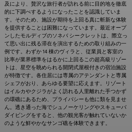
及により、贅沢な旅行者が訪れる前に目的地を徹底
的に下調べするようになったことを認識していま
す。そのため、施設が期待を上回る真に斬新な体験
を提供することは困難になっています。最近オープ
ンしたモルディブのソネバ シークレットは、際立っ
て思い出に残る滞在を演出するための取り組みの一
例です。わずか 14 棟のヴィラと、従業員と客室の
比率が業界標準をはるかに上回るこの超高級リゾー
トは、星空を眺められる開閉式屋根付きの宿泊施設
が特徴です。各住居には専属のアテンダントと専属
シェフがおり、あらゆる要望に応えます。リゾート
はイルカやクジラがよく訪れる人里離れた手つかず
の環礁にあるため、プライバシーも他に類を見ませ
ん。透き通った海でシュノーケリングやスキューバ
ダイビングをすると、他の観光客が触れていないか
のような鮮やかなサンゴ礁を体験できます。