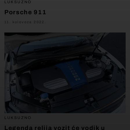
LUKSUZNO
Porsche 911
11. kolovoza 2022.
LUKSUZNO
Legenda relija vozit će vodik u