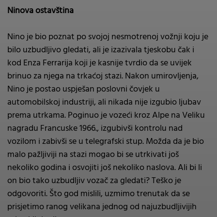
Ninova ostavština
Nino je bio poznat po svojoj nesmotrenoj vožnji koju je
bilo uzbudljivo gledati, ali je izazivala tjeskobu čak i
kod Enza Ferrarija koji je kasnije tvrdio da se uvijek
brinuo za njega na trkaćoj stazi. Nakon umirovljenja,
Nino je postao uspješan poslovni čovjek u
automobilskoj industriji, ali nikada nije izgubio ljubav
prema utrkama. Poginuo je vozeći kroz Alpe na Veliku
nagradu Francuske 1966., izgubivši kontrolu nad
vozilom i zabivši se u telegrafski stup. Možda da je bio
malo pažljiviji na stazi mogao bi se utrkivati još
nekoliko godina i osvojiti još nekoliko naslova. Ali bi li
on bio tako uzbudljiv vozač za gledati? Teško je
odgovoriti. Što god mislili, uzmimo trenutak da se
prisjetimo ranog velikana jednog od najuzbudljivijih