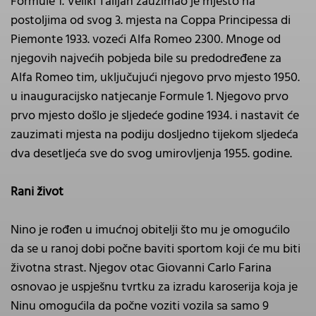
Formule 1. Veliki Talijan zauzimao je mjesto na
postoljima od svog 3. mjesta na Coppa Principessa di
Piemonte 1933. vozeći Alfa Romeo 2300. Mnoge od
njegovih najvećih pobjeda bile su predodređene za
Alfa Romeo tim, uključujući njegovo prvo mjesto 1950.
u inauguracijsko natjecanje Formule 1. Njegovo prvo
prvo mjesto došlo je sljedeće godine 1934. i nastavit će
zauzimati mjesta na podiju dosljedno tijekom sljedeća
dva desetljeća sve do svog umirovljenja 1955. godine.
Rani život
Nino je rođen u imućnoj obitelji što mu je omogućilo
da se u ranoj dobi počne baviti sportom koji će mu biti
životna strast. Njegov otac Giovanni Carlo Farina
osnovao je uspješnu tvrtku za izradu karoserija koja je
Ninu omogućila da počne voziti vozila sa samo 9