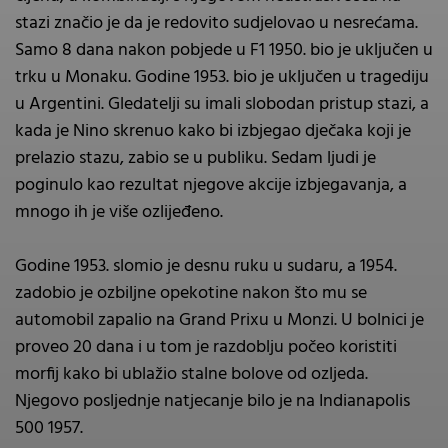
stazi značio je da je redovito sudjelovao u nesrećama.
Samo 8 dana nakon pobjede u F1 1950. bio je uključen u
trku u Monaku. Godine 1953. bio je uključen u tragediju
u Argentini. Gledatelji su imali slobodan pristup stazi, a
kada je Nino skrenuo kako bi izbjegao dječaka koji je
prelazio stazu, zabio se u publiku. Sedam ljudi je
poginulo kao rezultat njegove akcije izbjegavanja, a
mnogo ih je više ozlijeđeno.
Godine 1953. slomio je desnu ruku u sudaru, a 1954.
zadobio je ozbiljne opekotine nakon što mu se
automobil zapalio na Grand Prixu u Monzi. U bolnici je
proveo 20 dana i u tom je razdoblju počeo koristiti
morfij kako bi ublažio stalne bolove od ozljeda.
Njegovo posljednje natjecanje bilo je na Indianapolis
500 1957.