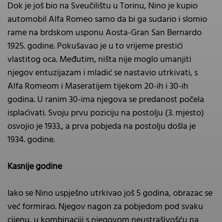
Dok je još bio na Sveučilištu u Torinu, Nino je kupio
automobil Alfa Romeo samo da bi ga sudario i slomio
rame na brdskom usponu Aosta-Gran San Bernardo
1925. godine. Pokušavao je u to vrijeme prestići
vlastitog oca. Međutim, ništa nije moglo umanjiti
njegov entuzijazam i mladić se nastavio utrkivati, s
Alfa Romeom i Maseratijem tijekom 20-ih i 30-ih
godina. U ranim 30-ima njegova se predanost počela
isplaćivati. Svoju prvu poziciju na postolju (3. mjesto)
osvojio je 1933., a prva pobjeda na postolju došla je
1934. godine.
Kasnije godine
Iako se Nino uspješno utrkivao još 5 godina, obrazac se
već formirao. Njegov nagon za pobjedom pod svaku
cijenu, u kombinaciji s njegovom neustrašivošću na