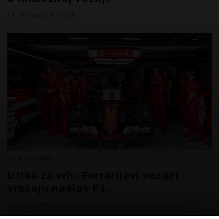
31. kolovoza 2022.
LUKSUZNO
Utrka za vrh: Ferrarijevi vozači
vraćaju naslov F1
9. rujna 2022.