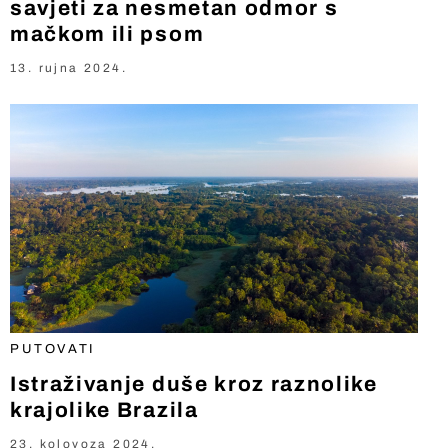
savjeti za nesmetan odmor s
mačkom ili psom
13. rujna 2024.
PUTOVATI
Istraživanje duše kroz raznolike
krajolike Brazila
23. kolovoza 2024.