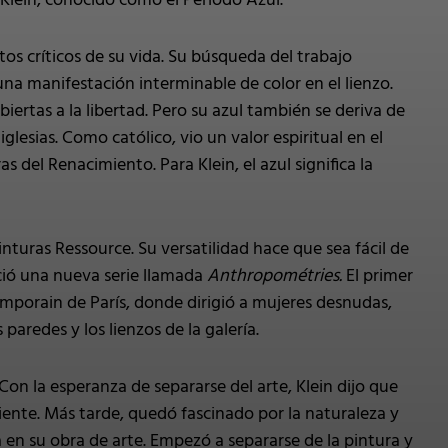
 Klein, conocido como el Período Azul.
os críticos de su vida. Su búsqueda del trabajo
na manifestación interminable de color en el lienzo.
ertas a la libertad. Pero su azul también se deriva de
 iglesias. Como católico, vio un valor espiritual en el
s del Renacimiento. Para Klein, el azul significa la
inturas Ressource. Su versatilidad hace que sea fácil de
nició una nueva serie llamada
Anthropométries.
El primer
emporain de París, donde dirigió a mujeres desnudas,
paredes y los lienzos de la galería.
Con la esperanza de separarse del arte, Klein dijo que
iente. Más tarde, quedó fascinado por la naturaleza y
n su obra de arte. Empezó a separarse de la pintura y