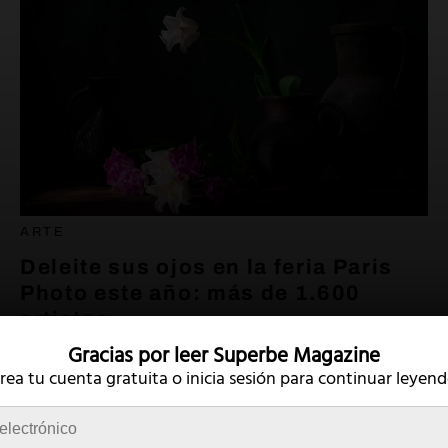
ARTE
Deleite sus ojos en la feria Paris
Photo este año: más de 1.600
artistas
Gracias por leer
Superbe Magazine
18 de noviembre de 2022
rea tu cuenta gratuita o
inicia sesión para continuar leyend