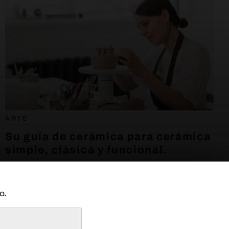
ARTE
Su guía de cerámica para cerámica
simple, clásica y funcional.
25 de noviembre de 2022
o.