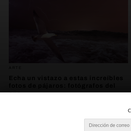
ARTE
Echa un vistazo a estas increíbles
fotos de pájaros: fotógrafos del
año.
18 de noviembre de 2022
C