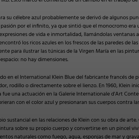
 - IKB. Esto marcó el comienzo de un cambio en el trabajo de
ara su célebre azul probablemente se derivó de algunos punt
sión por el infinito, ya que sintió que el monocromo era u
expresiones de vida e inmortalidad, llamándolas ventanas abi
 encontró los ricos azules en los frescos de las paredes de las
te para ilustrar las túnicas de la Virgen María en las pintura
 espacio: no hay dimensiones.
ado en el International Klein Blue del fabricante francés de p
dor, rodillo o directamente sobre el lienzo. En 1960, Klein i
a fue una actuación en la Galerie Internationale d'Art Cont
ieran con el color azul y presionaran sus cuerpos contra las 
o sustancial en las relaciones de Klein con su obra de arte. 
intura sobre su propio cuerpo y convertirse en un pincel viv
tos naturales como fuego, agua, esponjas de mar y grava e