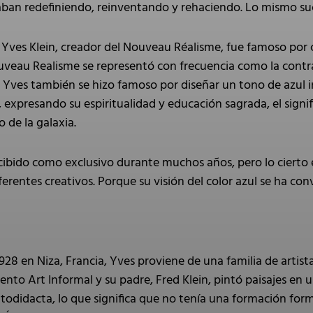
taban redefiniendo, reinventando y rehaciendo. Lo mismo suc
s Yves Klein, creador del Nouveau Réalisme, fue famoso por 
ouveau Realisme se representó con frecuencia como la cont
 Yves también se hizo famoso por diseñar un tono de azul int
a, expresando su espiritualidad y educación sagrada, el sig
o de la galaxia.
rcibido como exclusivo durante muchos años, pero lo cierto 
 diferentes creativos. Porque su visión del color azul se ha c
1928 en Niza, Francia, Yves proviene de una familia de arti
nto Art Informal y su padre, Fred Klein, pintó paisajes en u
autodidacta, lo que significa que no tenía una formación form