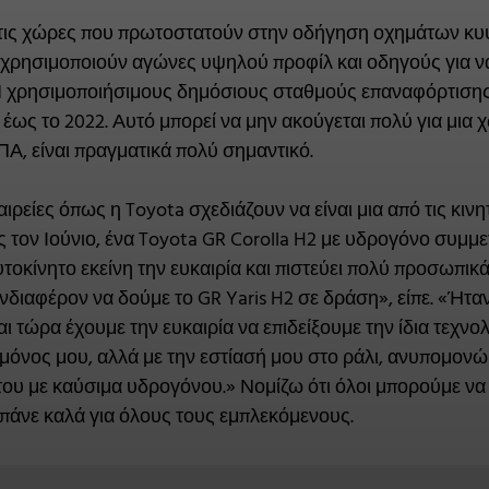
ό τις χώρες που πρωτοστατούν στην οδήγηση οχημάτων κ
χρησιμοποιούν αγώνες υψηλού προφίλ και οδηγούς για να ε
 91 χρησιμοποιήσιμους δημόσιους σταθμούς επαναφόρτιση
6 έως το 2022. Αυτό μπορεί να μην ακούγεται πολύ για μι
ΠΑ, είναι πραγματικά πολύ σημαντικό.
αιρείες όπως η Toyota σχεδιάζουν να είναι μια από τις κιν
 τον Ιούνιο, ένα Toyota GR Corolla H2 με υδρογόνο συμμετε
τοκίνητο εκείνη την ευκαιρία και πιστεύει πολύ προσωπι
ενδιαφέρον να δούμε το GR Yaris H2 σε δράση», είπε. «Ήτα
αι τώρα έχουμε την ευκαιρία να επιδείξουμε την ίδια τεχνο
μόνος μου, αλλά με την εστίασή μου στο ράλι, ανυπομονώ 
ου με καύσιμα υδρογόνου.» Νομίζω ότι όλοι μπορούμε να 
 πάνε καλά για όλους τους εμπλεκόμενους.