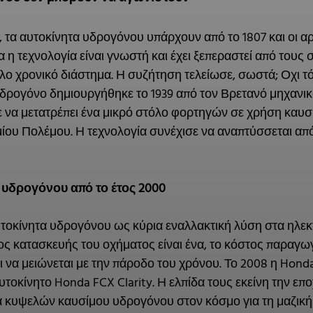
όχι, τα αυτοκίνητα υδρογόνου υπάρχουν από το 1807 και οι 
ρα η τεχνολογία είναι γνωστή και έχει ξεπεραστεί από του
άλο χρονικό διάστημα. Η συζήτηση τελείωσε, σωστά; Οχι τ
δρογόνο δημιουργήθηκε το 1939 από τον Βρετανό μηχανικό 
 να μετατρέπει ένα μικρό στόλο φορτηγών σε χρήση καυσ
ίου Πολέμου. Η τεχνολογία συνέχισε να αναπτύσσεται από
 υδρογόνου από το έτος 2000
αυτοκίνητα υδρογόνου ως κύρια εναλλακτική λύση στα ηλεκτ
τος κατασκευής του οχήματος είναι ένα, το κόστος παραγω
ι να μειώνεται με την πάροδο του χρόνου. Το 2008 η Honda 
οκίνητο Honda FCX Clarity. Η ελπίδα τους εκείνη την επο
 κυψελών καυσίμου υδρογόνου στον κόσμο για τη μαζική