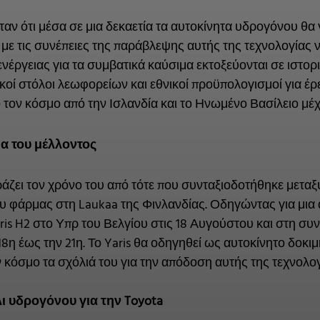
αν ότι μέσα σε μια δεκαετία τα αυτοκίνητα υδρογόνου θα 
 με τις συνέπειες της παράβλεψης αυτής της τεχνολογίας ν
ενέργειας για τα συμβατικά καύσιμα εκτοξεύονται σε ιστο
κοί στόλοι λεωφορείων και εθνικοί προϋπολογισμοί για 
 τον κόσμο από την Ισλανδία και το Ηνωμένο Βασίλειο μέχρ
μα του μέλλοντος
άζει τον χρόνο του από τότε που συνταξιοδοτήθηκε μεταξ
ου φάρμας στη Laukaa της Φινλανδίας. Οδηγώντας για μια α
ris H2 στο Υπρ του Βελγίου στις 18 Αυγούστου και στη συν
8η έως την 21η. Το Yaris θα οδηγηθεί ως αυτοκίνητο δοκιμ
 κόσμο τα σχόλιά του για την απόδοση αυτής της τεχνολογ
λι υδρογόνου για την Toyota