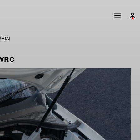
ΑΞΊΔΙ
 WRC