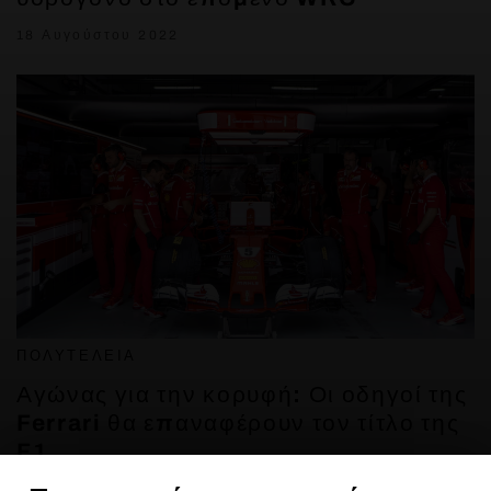
18 Αυγούστου 2022
ΠΟΛΥΤΈΛΕΙΑ
Αγώνας για την κορυφή: Οι οδηγοί της
Ferrari θα επαναφέρουν τον τίτλο της
F1
9 Σεπτεμβρίου 2022