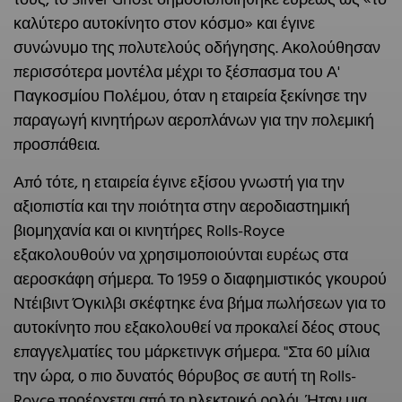
τους, το Silver Ghost δημοσιοποιήθηκε ευρέως ως «το
καλύτερο αυτοκίνητο στον κόσμο» και έγινε
συνώνυμο της πολυτελούς οδήγησης. Ακολούθησαν
περισσότερα μοντέλα μέχρι το ξέσπασμα του Α'
Παγκοσμίου Πολέμου, όταν η εταιρεία ξεκίνησε την
παραγωγή κινητήρων αεροπλάνων για την πολεμική
προσπάθεια.
Από τότε, η εταιρεία έγινε εξίσου γνωστή για την
αξιοπιστία και την ποιότητα στην αεροδιαστημική
βιομηχανία και οι κινητήρες Rolls-Royce
εξακολουθούν να χρησιμοποιούνται ευρέως στα
αεροσκάφη σήμερα. Το 1959 ο διαφημιστικός γκουρού
Ντέιβιντ Όγκιλβι σκέφτηκε ένα βήμα πωλήσεων για το
αυτοκίνητο που εξακολουθεί να προκαλεί δέος στους
επαγγελματίες του μάρκετινγκ σήμερα. "Στα 60 μίλια
την ώρα, ο πιο δυνατός θόρυβος σε αυτή τη Rolls-
Royce προέρχεται από το ηλεκτρικό ρολόι. Ήταν μια