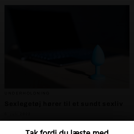
UNDERHOLDNING
Sexlegetøj hører til et sundt sexliv
6. juli 2022
Tak fordi du læste med