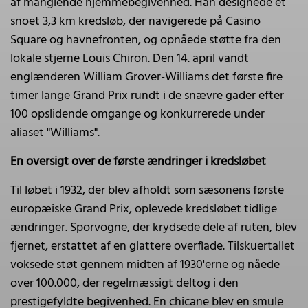
af manglende hjemmebegivenhed. Han designede et
snoet 3,3 km kredsløb, der navigerede på Casino
Square og havnefronten, og opnåede støtte fra den
lokale stjerne Louis Chiron. Den 14. april vandt
englænderen William Grover-Williams det første fire
timer lange Grand Prix rundt i de snævre gader efter
100 opslidende omgange og konkurrerede under
aliaset "Williams".
En oversigt over de første ændringer i kredsløbet
Til løbet i 1932, der blev afholdt som sæsonens første
europæiske Grand Prix, oplevede kredsløbet tidlige
ændringer. Sporvogne, der krydsede dele af ruten, blev
fjernet, erstattet af en glattere overflade. Tilskuertallet
voksede støt gennem midten af 1930'erne og nåede
over 100.000, der regelmæssigt deltog i den
prestigefyldte begivenhed. En chicane blev en smule