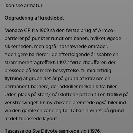
ikoniske armatur.
Opgradering af kredsløbet
Monaco GP fra 1969 så den første brug af Armco-
barrierer på punkter rundt om banen, hvilket øgede
sikkerheden, men også indsnævrede områder.
Yderligere barrierer i de efterfølgende år skabte en
strammere tragteffekt. I 1972 førte chauffører, der
pressede på for mere beskyttelse, til midlertidig
flytning af grube det år på grund af krav om en
permanent barriere, der adskiller mekanik fra biler.
Uden plads på start/mål skiftede pitten til en trafikø på
venstresvinget. En ny chikane bremsede også biler ind
via den gamle chicane og før Tabac-hjørnet på grund
af det tilpassede layout.
Rascasse og Ste Dévote sænkede sig i 1976.