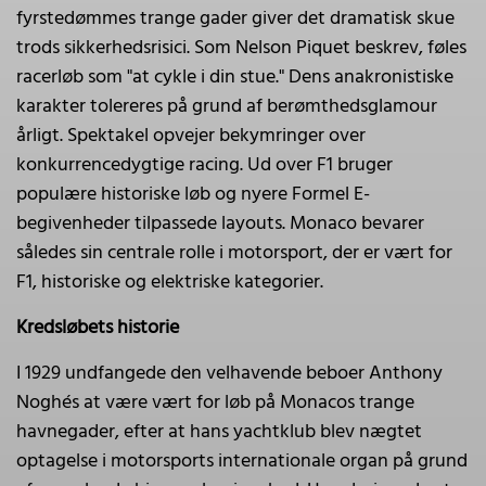
fyrstedømmes trange gader giver det dramatisk skue
trods sikkerhedsrisici. Som Nelson Piquet beskrev, føles
racerløb som "at cykle i din stue." Dens anakronistiske
karakter tolereres på grund af berømthedsglamour
årligt. Spektakel opvejer bekymringer over
konkurrencedygtige racing. Ud over F1 bruger
populære historiske løb og nyere Formel E-
begivenheder tilpassede layouts. Monaco bevarer
således sin centrale rolle i motorsport, der er vært for
F1, historiske og elektriske kategorier.
Kredsløbets historie
I 1929 undfangede den velhavende beboer Anthony
Noghés at være vært for løb på Monacos trange
havnegader, efter at hans yachtklub blev nægtet
optagelse i motorsports internationale organ på grund