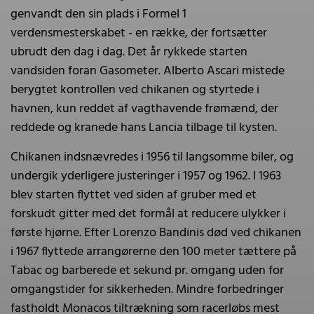
genvandt den sin plads i Formel 1
verdensmesterskabet - en række, der fortsætter
ubrudt den dag i dag. Det år rykkede starten
vandsiden foran Gasometer. Alberto Ascari mistede
berygtet kontrollen ved chikanen og styrtede i
havnen, kun reddet af vagthavende frømænd, der
reddede og kranede hans Lancia tilbage til kysten.
Chikanen indsnævredes i 1956 til langsomme biler, og
undergik yderligere justeringer i 1957 og 1962. I 1963
blev starten flyttet ved siden af gruber med et
forskudt gitter med det formål at reducere ulykker i
første hjørne. Efter Lorenzo Bandinis død ved chikanen
i 1967 flyttede arrangørerne den 100 meter tættere på
Tabac og barberede et sekund pr. omgang uden for
omgangstider for sikkerheden. Mindre forbedringer
fastholdt Monacos tiltrækning som racerløbs mest