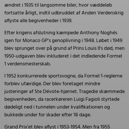
ændret i 1935 til langsomme biler, hvor væddeløb
fortsatte årligt, indtil udbruddet af Anden Verdenskrig
aflyste alle begivenheder i 1939.
Efter krigens afslutning kæmpede Anthony Noghés
igen for Monaco GP's genoplivning i 1948. Løbet i 1949
blev sprunget over på grund af Prins Louis II's død, men
1950-udgaven blev inkluderet i det indledende Formel
1 verdensmesterskab.
I 1952 konkurrerede sportsvogne, da Formel 1-reglerne
forblev ufærdige. Der blev foretaget mindre
justeringer af Ste Dévote-hjørnet. Tragedie skæmmede
begivenheden, da racerkøreren Luigi Fagioli styrtede
dødeligt ned i tunnelen under kvalifikationen og
bukkede under for skader efter 18 dage.
Grand Prix'et blev aflyst i 1953-1954. Men fra 1955