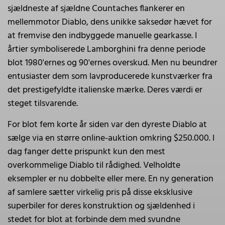
sjældneste af sjældne Countaches flankerer en
mellemmotor Diablo, dens unikke saksedør hævet for
at fremvise den indbyggede manuelle gearkasse. I
årtier symboliserede Lamborghini fra denne periode
blot 1980'ernes og 90'ernes overskud. Men nu beundrer
entusiaster dem som lavproducerede kunstværker fra
det prestigefyldte italienske mærke. Deres værdi er
steget tilsvarende.
For blot fem korte år siden var den dyreste Diablo at
sælge via en større online-auktion omkring $250.000. I
dag fanger dette prispunkt kun den mest
overkommelige Diablo til rådighed. Velholdte
eksempler er nu dobbelte eller mere. En ny generation
af samlere sætter virkelig pris på disse eksklusive
superbiler for deres konstruktion og sjældenhed i
stedet for blot at forbinde dem med svundne