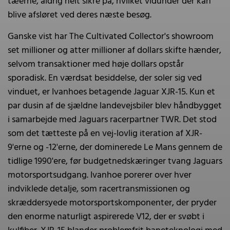
tæerne, aldrig helt sikre på, hvilket vidunder der kan
blive afsløret ved deres næste besøg.
Ganske vist har The Cultivated Collector's showroom
set millioner og atter millioner af dollars skifte hænder,
selvom transaktioner med høje dollars opstår
sporadisk. En værdsat besiddelse, der soler sig ved
vinduet, er Ivanhoes betagende Jaguar XJR-15. Kun et
par dusin af de sjældne landevejsbiler blev håndbygget
i samarbejde med Jaguars racerpartner TWR. Det stod
som det tætteste på en vej-lovlig iteration af XJR-
9'erne og -12'erne, der dominerede Le Mans gennem de
tidlige 1990'ere, før budgetnedskæringer tvang Jaguars
motorsportsudgang. Ivanhoe porerer over hver
indviklede detalje, som racertransmissionen og
skræddersyede motorsportskomponenter, der pryder
den enorme naturligt aspirerede V12, der er svøbt i