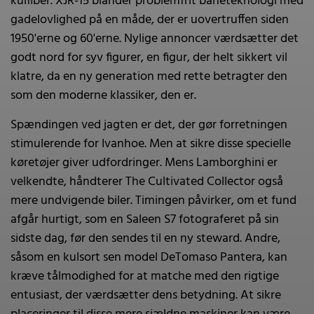
kulfiber. XJR-15 blander problemfrit baneteknologi med
gadelovlighed på en måde, der er uovertruffen siden
1950'erne og 60'erne. Nylige annoncer værdsætter det
godt nord for syv figurer, en figur, der helt sikkert vil
klatre, da en ny generation med rette betragter den
som den moderne klassiker, den er.
Spændingen ved jagten er det, der gør forretningen
stimulerende for Ivanhoe. Men at sikre disse specielle
køretøjer giver udfordringer. Mens Lamborghini er
velkendte, håndterer The Cultivated Collector også
mere undvigende biler. Timingen påvirker, om et fund
afgår hurtigt, som en Saleen S7 fotograferet på sin
sidste dag, før den sendes til en ny steward. Andre,
såsom en kulsort sen model DeTomaso Pantera, kan
kræve tålmodighed for at matche med den rigtige
entusiast, der værdsætter dens betydning. At sikre