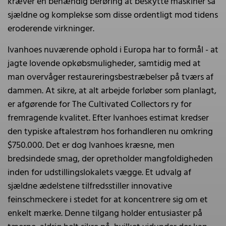
kræver en behændig berøring at beskytte maskiner så
sjældne og komplekse som disse ordentligt mod tidens
eroderende virkninger.
Ivanhoes nuværende ophold i Europa har to formål - at
jagte lovende opkøbsmuligheder, samtidig med at
man overvåger restaureringsbestræbelser på tværs af
dammen. At sikre, at alt arbejde forløber som planlagt,
er afgørende for The Cultivated Collectors ry for
fremragende kvalitet. Efter Ivanhoes estimat kredser
den typiske aftalestrøm hos forhandleren nu omkring
$750.000. Det er dog Ivanhoes kræsne, men
bredsindede smag, der opretholder mangfoldigheden
inden for udstillingslokalets vægge. Et udvalg af
sjældne ædelstene tilfredsstiller innovative
feinschmeckere i stedet for at koncentrere sig om et
enkelt mærke. Denne tilgang holder entusiaster på