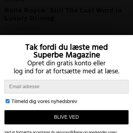
LUKSUS
Rolls Royce: Still The Last Word In
Luxury Driving
31. august 2022
Tak fordi du læste med
Superbe Magazine
Opret din gratis konto eller
log ind for at fortsætte med at læse.
Twitter
Instagram
Tilmeld dig vores nyhedsbrev
BLIVE VED
Vilkår
Privatliv
Konto
Kontakt
This website uses cookies to improve your browsing experience and
provide additional functionality.
Read more
Ved at fortsætte accepterer du
servicevilkårene
og anerkender vores