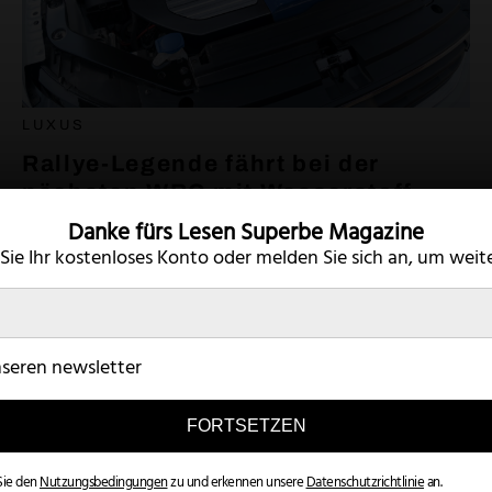
LUXUS
Rallye-Legende fährt bei der
nächsten WRC mit Wasserstoff
Danke fürs Lesen
Superbe Magazine
18. August 2022
 Sie Ihr kostenloses Konto oder
melden Sie sich an, um weite
nseren newsletter
Twitter
Instagram
Bedingungen
Privatsphär
FORTSETZEN
Sie den
Nutzungsbedingungen
zu und erkennen unsere
Datenschutzrichtlinie
an.