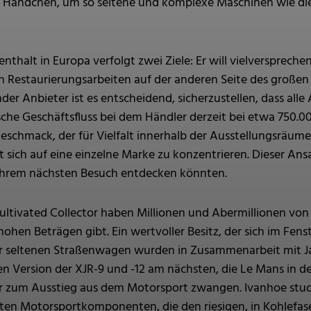
es Händchen, um so seltene und komplexe Maschinen wie die
enthalt in Europa verfolgt zwei Ziele: Er will vielversprec
en Restaurierungsarbeiten auf der anderen Seite des große
nder Anbieter ist es entscheidend, sicherzustellen, dass all
sche Geschäftsfluss bei dem Händler derzeit bei etwa 750.00
schmack, der für Vielfalt innerhalb der Ausstellungsräume 
 sich auf eine einzelne Marke zu konzentrieren. Dieser Ansat
 ihrem nächsten Besuch entdecken könnten.
tivated Collector haben Millionen und Abermillionen von D
ohen Beträgen gibt. Ein wertvoller Besitz, der sich im Fen
er seltenen Straßenwagen wurden in Zusammenarbeit mit J
n Version der XJR-9 und -12 am nächsten, die Le Mans in d
zum Ausstieg aus dem Motorsport zwangen. Ivanhoe studier
en Motorsportkomponenten, die den riesigen, in Kohlefas