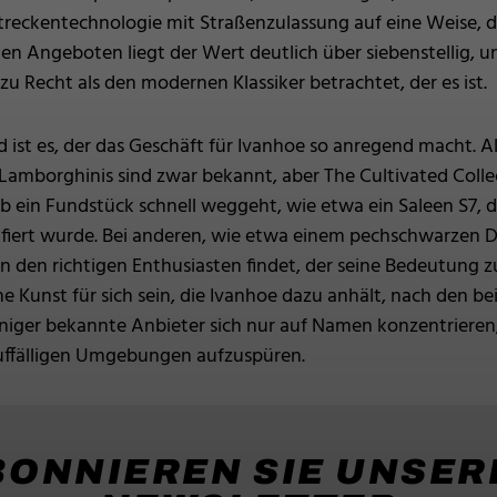
reckentechnologie mit Straßenzulassung auf eine Weise, di
llen Angeboten liegt der Wert deutlich über siebenstellig, u
zu Recht als den modernen Klassiker betrachtet, der es ist.
d ist es, der das Geschäft für Ivanhoe so anregend macht. A
 Lamborghinis sind zwar bekannt, aber The Cultivated Coll
ob ein Fundstück schnell weggeht, wie etwa ein Saleen S7, d
fiert wurde. Bei anderen, wie etwa einem pechschwarzen 
n den richtigen Enthusiasten findet, der seine Bedeutung 
e Kunst für sich sein, die Ivanhoe dazu anhält, nach den 
iger bekannte Anbieter sich nur auf Namen konzentrieren,
uffälligen Umgebungen aufzuspüren.
BONNIEREN SIE UNSER