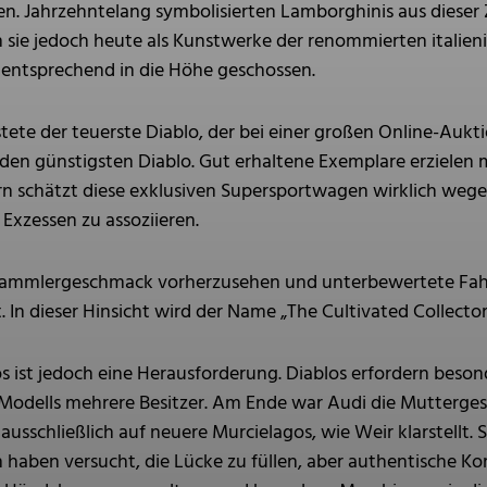
en. Jahrzehntelang symbolisierten Lamborghinis aus dieser Z
sie jedoch heute als Kunstwerke der renommierten italienis
mentsprechend in die Höhe geschossen.
tete der teuerste Diablo, der bei einer großen Online-Aukt
r den günstigsten Diablo. Gut erhaltene Exemplare erzielen 
 schätzt diese exklusiven Supersportwagen wirklich wegen i
Exzessen zu assoziieren.
mmlergeschmack vorherzusehen und unterbewertete Fahrze
t. In dieser Hinsicht wird der Name „The Cultivated Collecto
 ist jedoch eine Herausforderung. Diablos erfordern beson
 Modells mehrere Besitzer. Am Ende war Audi die Mutterges
schließlich auf neuere Murcielagos, wie Weir klarstellt. Se
 haben versucht, die Lücke zu füllen, aber authentische Ko