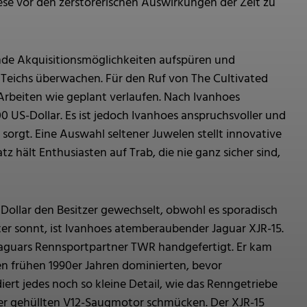
se vor den zerstörerischen Auswirkungen der Zeit zu
hende Akquisitionsmöglichkeiten aufspüren und
n Teichs überwachen. Für den Ruf von The Cultivated
e Arbeiten wie geplant verlaufen. Nach Ivanhoes
0 US-Dollar. Es ist jedoch Ivanhoes anspruchsvoller und
sorgt. Eine Auswahl seltener Juwelen stellt innovative
z hält Enthusiasten auf Trab, die nie ganz sicher sind,
ollar den Besitzer gewechselt, obwohl es sporadisch
ster sonnt, ist Ivanhoes atemberaubender Jaguar XJR-15.
aguars Rennsportpartner TWR handgefertigt. Er kam
en frühen 1990er Jahren dominierten, bevor
t jedes noch so kleine Detail, wie das Renngetriebe
er gehüllten V12-Saugmotor schmücken. Der XJR-15