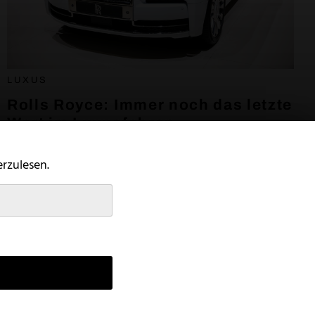
LUXUS
Rolls Royce: Immer noch das letzte
Wort im Luxusfahren
31. August 2022
rzulesen.
e
Konto
Kontakt
© 2026 Superbe Magazine
This website uses cookies to improve your browsing experience and
provide additional functionality.
Read more
Accept All
Customize