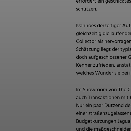
erfordert ein geschickt
schützen.
Ivanhoes derzeitiger Auf
gleichzeitig die laufend
Collector als hervorrage
Schätzung liegt der typi
doch aufgeschlossener Ge
Kenner zufrieden, anstatt
welches Wunder sie bei
Im Showroom von The Cul
auch Transaktionen mit h
Nur ein paar Dutzend d
einer straßenzugelassene
Budgetkürzungen Jaguar 
und die maßgeschneidert