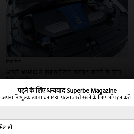
विलासिता
अगले WRC में हाइड्रोजन ड्राइव करने के लिए
रैली लीजेंड
पढ़ने के लिए धन्यवाद
Superbe Magazine
18 अगस्त 2022
अपना निःशुल्क खाता बनाएं या पढ़ना जारी रखने के लिए
लॉग इन करें।
मिल हों