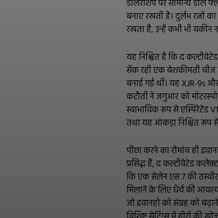
डीलरशिप पर सामान्य डील फ्
बनाए रखती है। दुर्लभ रत्नों क
रखता है, उन्हें कभी भी यकीन
यह निश्चित है कि द कल्टीवेटे
सेंक रही एक बेशकीमती चीज है
बनाई गई थीं। यह XJR-9s और -
कटौती ने जगुआर को मोटरस्पोर
स्वाभाविक रूप से एस्पिरेटेड V
तथा यह आंकड़ा निश्चित रूप से
पीछा करने का रोमांच ही इवानह
प्रसिद्ध हैं, द कल्टीवेटेड 
कि एक सेलेन एस 7 की तस्वीर उ
मिलाने के लिए धैर्य की आवश्
जो इवानहो को संग्रह को बढ़ान
विशिष्ट सेटिंग्स में हीरों की