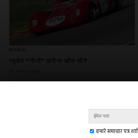
विलासिता
ग्यूसेप "नीनो" फ़रीना कौन थी?
18 अगस्त 2022
हमारे समाचार पत्र शा