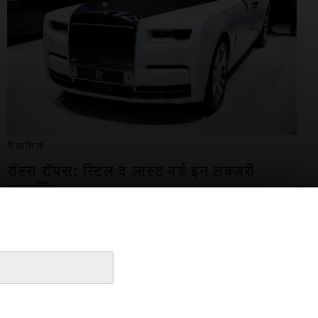
विलासिता
रॉल्स रॉयस: स्टिल द लास्ट वर्ड इन लक्ज़री
ड्राइविंग
31 अगस्त 2022