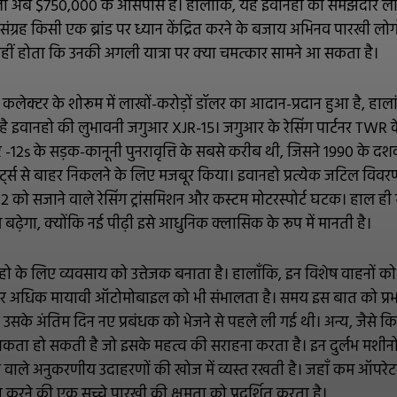
लो अब $750,000 के आसपास है। हालाँकि, यह इवानहो की समझदार लेकि
ा संग्रह किसी एक ब्रांड पर ध्यान केंद्रित करने के बजाय अभिनव पारखी लोगो
 नहीं होता कि उनकी अगली यात्रा पर क्या चमत्कार सामने आ सकता है।
ड कलेक्टर के शोरूम में लाखों-करोड़ों डॉलर का आदान-प्रदान हुआ है, हाल
 इवानहो की लुभावनी जगुआर XJR-15। जगुआर के रेसिंग पार्टनर TWR के सह
12s के सड़क-कानूनी पुनरावृत्ति के सबसे करीब थी, जिसने 1990 के दश
्ट्स से बाहर निकलने के लिए मजबूर किया। इवानहो प्रत्येक जटिल विवरण
12 को सजाने वाले रेसिंग ट्रांसमिशन और कस्टम मोटरस्पोर्ट घटक। हाल ही म
 बढ़ेगा, क्योंकि नई पीढ़ी इसे आधुनिक क्लासिक के रूप में मानती है।
ो के लिए व्यवसाय को उत्तेजक बनाता है। हालाँकि, इन विशेष वाहनों को सु
कलेक्टर अधिक मायावी ऑटोमोबाइल को भी संभालता है। समय इस बात को प्र
सके अंतिम दिन नए प्रबंधक को भेजने से पहले ली गई थी। अन्य, जैसे कि जे
यकता हो सकती है जो इसके महत्व की सराहना करता है। इन दुर्लभ मशीनो
े वाले अनुकरणीय उदाहरणों की खोज में व्यस्त रखती है। जहाँ कम ऑपरेटर 
 खोज करने की एक सच्चे पारखी की क्षमता को प्रदर्शित करता है।