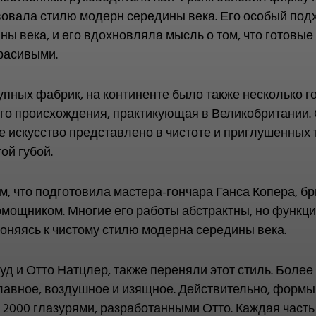
вовала стилю модерн середины века. Его особый под
ны века, и его вдохновляла мысль о том, что готов
расивыми.
упных фабрик, на континенте было также несколько г
го происхождения, практикующая в Великобритании. О
 искусство представлено в чистоте и приглушенных т
й губой.
м, что подготовила мастера-гончара Ганса Копера, б
омощником. Многие его работы абстрактны, но функц
лоняясь к чистому стилю модерна середины века.
уд и Отто Натцлер, также переняли этот стиль. Более
плавное, воздушное и изящное. Действительно, форм
 2000 глазурями, разработанными Отто. Каждая часть 