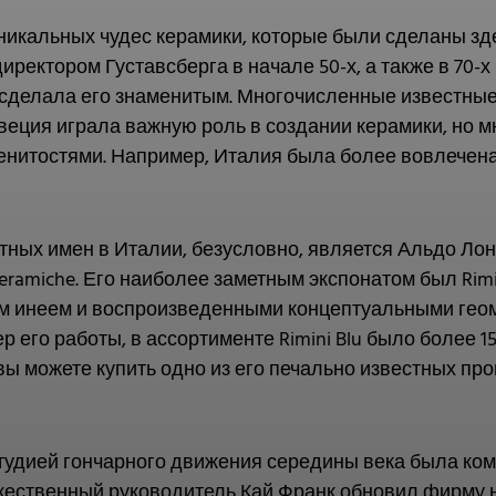
никальных чудес керамики, которые были сделаны зд
иректором Густавсберга в начале 50-х, а также в 70-х
и сделала его знаменитым. Многочисленные известные
Швеция играла важную роль в создании керамики, но 
енитостями. Например, Италия была более вовлечена
тных имен в Италии, безусловно, является Альдо Лон
Ceramiche. Его наиболее заметным экспонатом был Rimin
м инеем и воспроизведенными концептуальными геом
 его работы, в ассортименте Rimini Blu было более 1
вы можете купить одно из его печально известных пр
удией гончарного движения середины века была комп
ожественный руководитель Кай Франк обновил фирму 