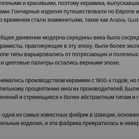
езными и красивыми, поэтому керамика, выпускавшая
ми. Гончарные изделия путешествовали по Европе и
 временем стали знаменитыми, такие как Arabia, Gustav
 общее движение модерна середины века было сосре
ерамисты, практикующие в эту эпоху, были более эк
ропе типы варьировались от потрясающих и полезны
 и цветовые палитры остались верными эпохе.
нимались производством керамики с 1800-х годов, но
ительному процветанию многих производителей. Был
нений и стремящиеся к более абстрактным типам и г
 одна из самых известных фабрик в Швеции, основанн
ельные изделия, и эта фабрика превратилась в неве