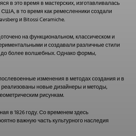
ся в это время в мастерских, изготавливалась
 США, в то время как ремесленники создали
sberg и Bitossi Ceramiche.
доточено на функциональном, классическом и
спериментальными и создавали различные стили
х до более волшебных. Однако формы,
 послевоенные изменения в методах создания и в
и реализованы новые дизайнеры и методы,
еометрическим рисункам.
ая в 1826 году. Со временем здесь
роятно важную часть культурного наследия