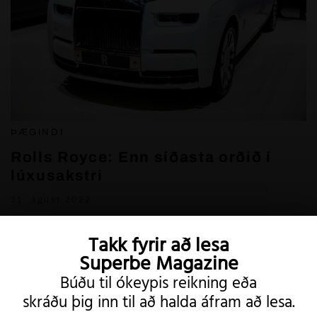
ÞÆGINDI
Rolls Royce: Enn síðasta orðið í
lúxusakstri
31. ágúst 2022
Takk fyrir að lesa
Superbe Magazine
Búðu til ókeypis reikning eða
skráðu þig inn til að halda áfram að lesa.