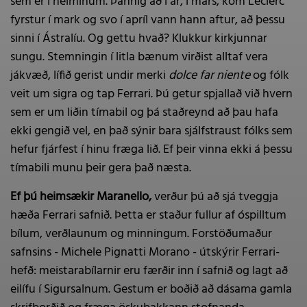
sem er í heiminum. Þannig að í ár, í mars, kom Leclerc
fyrstur í mark og svo í apríl vann hann aftur, að þessu
sinni í Ástralíu. Og gettu hvað? Klukkur kirkjunnar
sungu. Stemningin í litla bænum virðist alltaf vera
jákvæð, lífið gerist undir merki
dolce far niente
og fólk
veit um sigra og tap Ferrari. Þú getur spjallað við hvern
sem er um liðin tímabil og þá staðreynd að þau hafa
ekki gengið vel, en það sýnir bara sjálfstraust fólks sem
hefur fjárfest í hinu fræga lið. Ef þeir vinna ekki á þessu
tímabili munu þeir gera það næsta.
Ef þú heimsækir Maranello,
verður þú að sjá tveggja
hæða Ferrari safnið. Þetta er staður fullur af óspilltum
bílum, verðlaunum og minningum. Forstöðumaður
safnsins - Michele Pignatti Morano - útskýrir Ferrari-
hefð: meistarabílarnir eru færðir inn í safnið og lagt að
eilífu í Sigursalnum. Gestum er boðið að dásama gamla