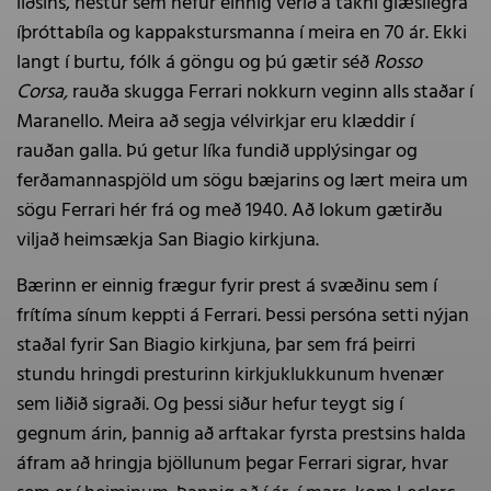
liðsins, hestur sem hefur einnig verið á tákni glæsilegra
íþróttabíla og kappakstursmanna í meira en 70 ár. Ekki
langt í burtu, fólk á göngu og þú gætir séð
Rosso
Corsa,
rauða skugga Ferrari nokkurn veginn alls staðar í
Maranello. Meira að segja vélvirkjar eru klæddir í
rauðan galla. Þú getur líka fundið upplýsingar og
ferðamannaspjöld um sögu bæjarins og lært meira um
sögu Ferrari hér frá og með 1940. Að lokum gætirðu
viljað heimsækja San Biagio kirkjuna.
Bærinn er einnig frægur fyrir prest á svæðinu sem í
frítíma sínum keppti á Ferrari. Þessi persóna setti nýjan
staðal fyrir San Biagio kirkjuna, þar sem frá þeirri
stundu hringdi presturinn kirkjuklukkunum hvenær
sem liðið sigraði. Og þessi siður hefur teygt sig í
gegnum árin, þannig að arftakar fyrsta prestsins halda
áfram að hringja bjöllunum þegar Ferrari sigrar, hvar