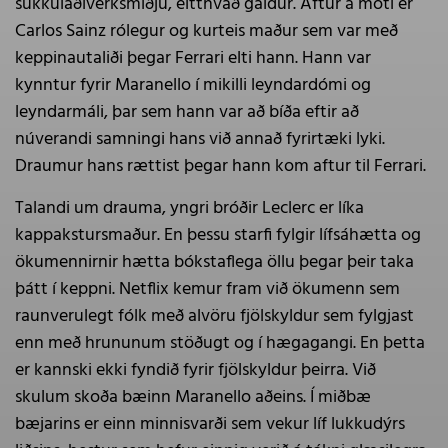
súkkulaðiverksmiðju, eitthvað galdur. Aftur á móti er
Carlos Sainz rólegur og kurteis maður sem var með
keppinautaliði þegar Ferrari elti hann. Hann var
kynntur fyrir Maranello í mikilli leyndardómi og
leyndarmáli, þar sem hann var að bíða eftir að
núverandi samningi hans við annað fyrirtæki lyki.
Draumur hans rættist þegar hann kom aftur til Ferrari.
Talandi um drauma, yngri bróðir Leclerc er líka
kappakstursmaður. En þessu starfi fylgir lífsáhætta og
ökumennirnir hætta bókstaflega öllu þegar þeir taka
þátt í keppni. Netflix kemur fram við ökumenn sem
raunverulegt fólk með alvöru fjölskyldur sem fylgjast
enn með hrununum stöðugt og í hægagangi. En þetta
er kannski ekki fyndið fyrir fjölskyldur þeirra. Við
skulum skoða bæinn Maranello aðeins. Í miðbæ
bæjarins er einn minnisvarði sem vekur líf lukkudýrs