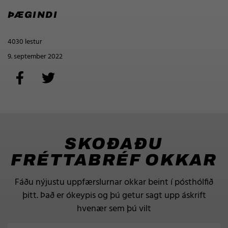
ÞÆGINDI
4030 lestur
9. september 2022
SKOÐAÐU
FRÉTTABRÉF OKKAR
Fáðu nýjustu uppfærslurnar okkar beint í pósthólfið
þitt.
Það er ókeypis og þú getur sagt upp áskrift
hvenær sem þú vilt