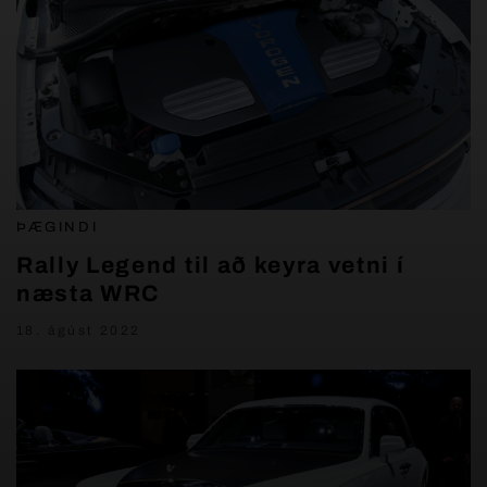
ÞÆGINDI
Rally Legend til að keyra vetni í
næsta WRC
18. ágúst 2022