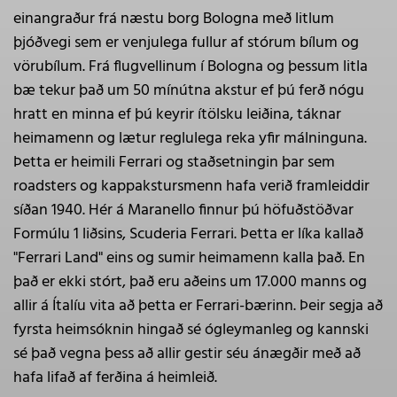
einangraður frá næstu borg Bologna með litlum
þjóðvegi sem er venjulega fullur af stórum bílum og
vörubílum. Frá flugvellinum í Bologna og þessum litla
bæ tekur það um 50 mínútna akstur ef þú ferð nógu
hratt en minna ef þú keyrir ítölsku leiðina, táknar
heimamenn og lætur reglulega reka yfir málninguna.
Þetta er heimili Ferrari og staðsetningin þar sem
roadsters og kappakstursmenn hafa verið framleiddir
síðan 1940. Hér á Maranello finnur þú höfuðstöðvar
Formúlu 1 liðsins, Scuderia Ferrari. Þetta er líka kallað
"Ferrari Land" eins og sumir heimamenn kalla það. En
það er ekki stórt, það eru aðeins um 17.000 manns og
allir á Ítalíu vita að þetta er Ferrari-bærinn. Þeir segja að
fyrsta heimsóknin hingað sé ógleymanleg og kannski
sé það vegna þess að allir gestir séu ánægðir með að
hafa lifað af ferðina á heimleið.