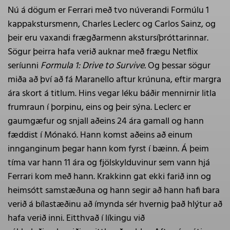
Nú á dögum er Ferrari með tvo núverandi Formúlu 1
kappakstursmenn, Charles Leclerc og Carlos Sainz, og
þeir eru vaxandi frægðarmenn akstursíþróttarinnar.
Sögur þeirra hafa verið auknar með frægu Netflix
seríunni
Formula 1: Drive to Survive.
Og þessar sögur
miða að því að fá Maranello aftur krúnuna, eftir margra
ára skort á titlum. Hins vegar léku báðir mennirnir litla
frumraun í þorpinu, eins og þeir sýna. Leclerc er
gaumgæfur og snjall aðeins 24 ára gamall og hann
fæddist í Mónakó. Hann komst aðeins að einum
innganginum þegar hann kom fyrst í bæinn. Á þeim
tíma var hann 11 ára og fjölskylduvinur sem vann hjá
Ferrari kom með hann. Krakkinn gat ekki farið inn og
heimsótt samstæðuna og hann segir að hann hafi bara
verið á bílastæðinu að ímynda sér hvernig það hlýtur að
hafa verið inni. Eitthvað í líkingu við