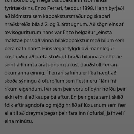
skrifborðið og fræga öskubakkann stofnanda
fyrirtækisins, Enzo Ferrari, fæddur 1898. Hann byrjaði
að blómstra sem kappakstursmaður og skapari
hraðskreiða bíla á 2. og 3. áratugnum. Að sögn eins af
ævisöguriturum hans var Enzo helgaður „einsta
málstað þess að vinna bílakappakstur með bílum sem
bera nafn hans“. Hins vegar fylgdi því mannlegur
kostnaður að bæta stöðugt hraða bílanna ár eftir ár:
seint á fimmta áratugnum jukust dauðsföll Ferrari-
ökumanna einnig. Í Ferrari safninu er líka hægt að
skoða sýningu á ofurbílum sem flestir eru í láni frá
ríkum eigendum. Þar sem þeir voru of dýrir höfðu þeir
ekki efni á að kaupa þá aftur. En þeir geta samt skilið
fólk eftir agndofa og mjög hrifið af lúxusnum sem fær
alla til að dreyma þegar þeir fara inn í ofurbíl, jafnvel í
eina mínútu.