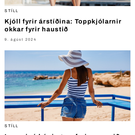
STÍLL
Kjóll fyrir árstíðina: Toppkjólarnir
okkar fyrir haustið
9. ágúst 2024
STÍLL