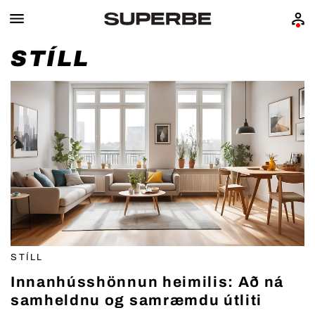
STÍLL
STÍLL
Innanhússhönnun heimilis: Að ná
samheldnu og samræmdu útliti