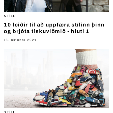
STÍLL
10 leiðir til að uppfæra stílinn þinn
og brjóta tískuviðmið - hluti 1
18. október 2024
STÍLL