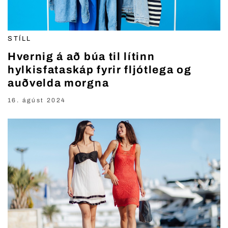
STÍLL
Hvernig á að búa til lítinn
hylkisfataskáp fyrir fljótlega og
auðvelda morgna
16. ágúst 2024