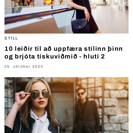
STÍLL
10 leiðir til að uppfæra stílinn þinn
og brjóta tískuviðmið - hluti 2
25. október 2024