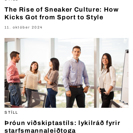
The Rise of Sneaker Culture: How
Kicks Got from Sport to Style
11. október 2024
STÍLL
Þróun viðskiptastíls: lykilráð fyrir
starfsmannaleiðtoga