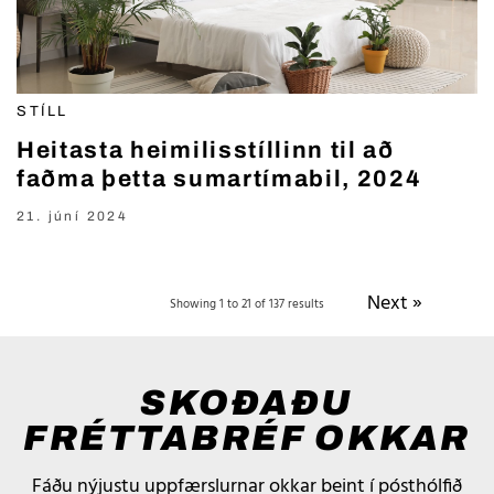
STÍLL
Heitasta heimilisstíllinn til að
faðma þetta sumartímabil, 2024
21. júní 2024
Next »
Showing 1 to 21 of 137 results
SKOÐAÐU
FRÉTTABRÉF OKKAR
Fáðu nýjustu uppfærslurnar okkar beint í pósthólfið