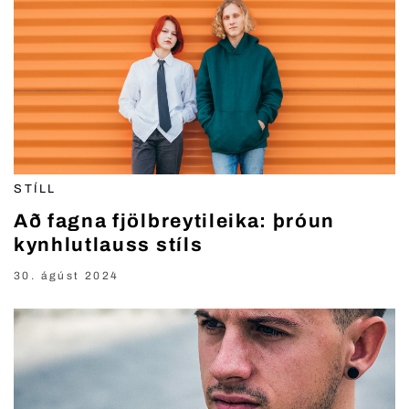
STÍLL
Að fagna fjölbreytileika: þróun
kynhlutlauss stíls
30. ágúst 2024