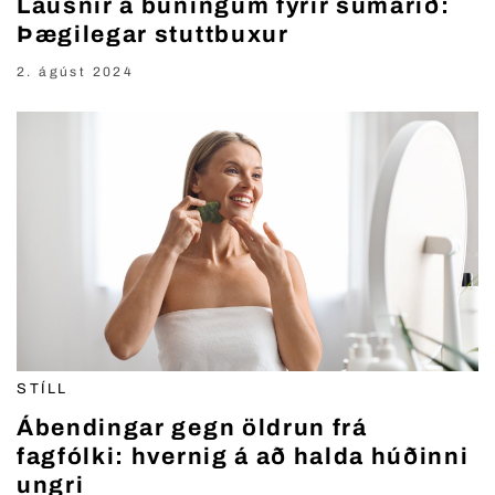
Lausnir á búningum fyrir sumarið:
Þægilegar stuttbuxur
2. ágúst 2024
STÍLL
Ábendingar gegn öldrun frá
fagfólki: hvernig á að halda húðinni
ungri