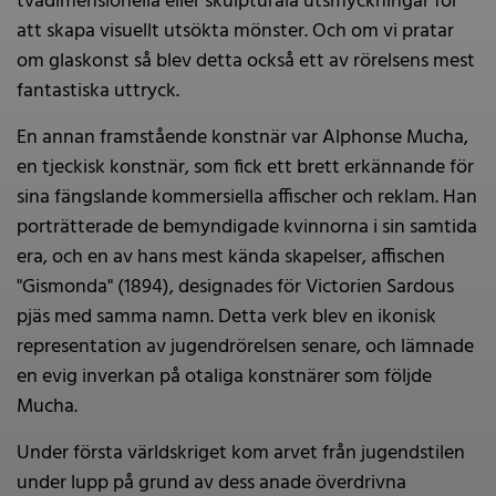
tvådimensionella eller skulpturala utsmyckningar för
att skapa visuellt utsökta mönster. Och om vi pratar
om glaskonst så blev detta också ett av rörelsens mest
fantastiska uttryck.
En annan framstående konstnär var Alphonse Mucha,
en tjeckisk konstnär, som fick ett brett erkännande för
sina fängslande kommersiella affischer och reklam. Han
porträtterade de bemyndigade kvinnorna i sin samtida
era, och en av hans mest kända skapelser, affischen
"Gismonda" (1894), designades för Victorien Sardous
pjäs med samma namn. Detta verk blev en ikonisk
representation av jugendrörelsen senare, och lämnade
en evig inverkan på otaliga konstnärer som följde
Mucha.
Under första världskriget kom arvet från jugendstilen
under lupp på grund av dess anade överdrivna