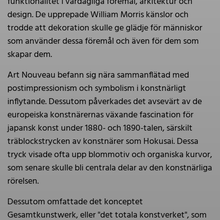
funktionalitet i vardagliga föremål, arkitektur och
design. De upprepade William Morris känslor och
trodde att dekoration skulle ge glädje för människor
som använder dessa föremål och även för dem som
skapar dem.
Art Nouveau befann sig nära sammanflätad med
postimpressionism och symbolism i konstnärligt
inflytande. Dessutom påverkades det avsevärt av de
europeiska konstnärernas växande fascination för
japansk konst under 1880- och 1890-talen, särskilt
träblockstrycken av konstnärer som Hokusai. Dessa
tryck visade ofta upp blommotiv och organiska kurvor,
som senare skulle bli centrala delar av den konstnärliga
rörelsen.
Dessutom omfattade det konceptet
Gesamtkunstwerk, eller "det totala konstverket", som