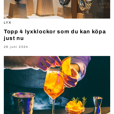
LYX
Topp 4 lyxklockor som du kan köpa
just nu
28 juni 2024