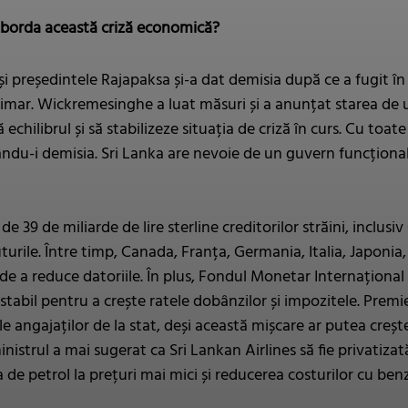
aborda această criză economică?
i președintele Rajapaksa și-a dat demisia după ce a fugit în 
rimar. Wickremesinghe a luat măsuri și a anunțat starea de u
 echilibrul și să stabilizeze situația de criză în curs. Cu to
rându-i demisia. Sri Lanka are nevoie de un guvern funcțion
e 39 de miliarde de lire sterline creditorilor străini, inclus
urile. Între timp, Canada, Franța, Germania, Italia, Japonia
 de a reduce datoriile. În plus, Fondul Monetar Internațion
tabil pentru a crește ratele dobânzilor și impozitele. Premi
ile angajaților de la stat, deși această mișcare ar putea crește 
istrul a mai sugerat ca Sri Lankan Airlines să fie privatizat
a de petrol la prețuri mai mici și reducerea costurilor cu ben