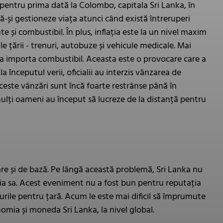
pentru prima dată la Colombo, capitala Sri Lanka, în
 să-și gestioneze viața atunci când există întreruperi
și combustibil. În plus, inflația este la un nivel maxim
e țării - trenuri, autobuze și vehicule medicale. Mai
tru a importa combustibil. Aceasta este o provocare care a
a începutul verii, oficialii au interzis vânzarea de
este vânzări sunt încă foarte restrânse până în
i mulți oameni au început să lucreze de la distanță pentru
re și de bază. Pe lângă această problemă, Sri Lanka nu
ria sa. Acest eveniment nu a fost bun pentru reputația
crurile pentru țară. Acum le este mai dificil să împrumute
omia și moneda Sri Lanka, la nivel global.