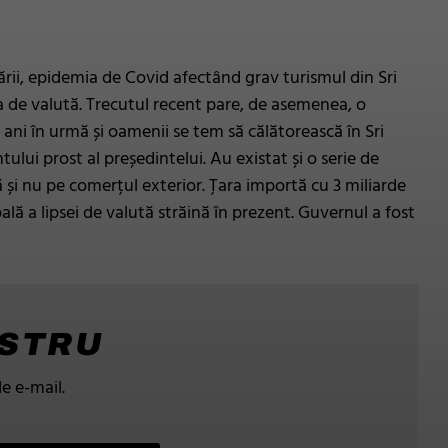
ării, epidemia de Covid afectând grav turismul din Sri
ba de valută. Trecutul recent pare, de asemenea, o
 ani în urmă și oamenii se tem să călătorească în Sri
i prost al președintelui. Au existat și o serie de
 și nu pe comerțul exterior. Țara importă cu 3 miliarde
lă a lipsei de valută străină în prezent. Guvernul a fost
OSTRU
de e-mail.