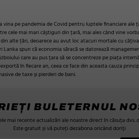
dea vina pe pandemia de Covid pentru luptele financiare ale ț
tre cele mai mari câștiguri din țară, mai ales când vine vor
 din alte țări, deoarece au avut loc atacuri mortale cu câțiva
ri Lanka spun că economia săracă se datorează managementulu
ăzboiului care au pus țara să se concentreze pe piața internă
exportă în fiecare an, ceea ce face din aceasta cauza principa
asive de taxe și pierderi de bani.
RIEȚI BULETERNUL N
ele mai recente actualizări ale noastre direct în căsuța dvs. 
Este gratuit și vă puteți dezabona oricând doriți