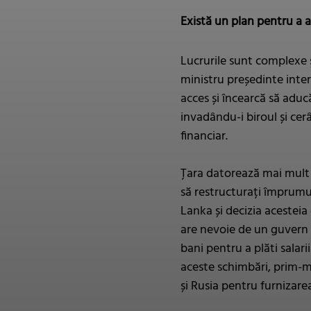
Există un plan pentru a 
Lucrurile sunt complexe ș
ministru președinte inte
acces și încearcă să aducă
invadându-i biroul și ce
financiar.
Țara datorează mai mult d
să restructurați împrumut
Lanka și decizia acesteia
are nevoie de un guvern s
bani pentru a plăti salari
aceste schimbări, prim-min
și Rusia pentru furnizare