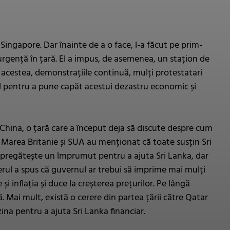
Singapore. Dar înainte de a o face, l-a făcut pe prim-
rgență în țară. El a impus, de asemenea, un stațion de
ate acestea, demonstrațiile continuă, mulți protestatari
al pentru a pune capăt acestui dezastru economic și
iv China, o țară care a început deja să discute despre cum
, Marea Britanie și SUA au menționat că toate susțin Sri
al pregătește un împrumut pentru a ajuta Sri Lanka, dar
erul a spus că guvernul ar trebui să imprime mai mulți
și inflația și duce la creșterea prețurilor. Pe lângă
ă. Mai mult, există o cerere din partea țării către Qatar
zina pentru a ajuta Sri Lanka financiar.