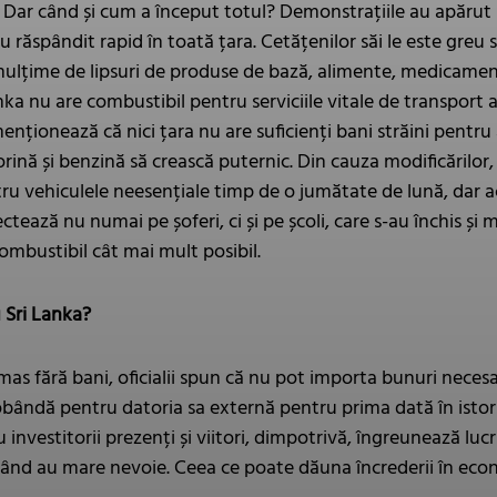
 Dar când și cum a început totul? Demonstrațiile au apărut 
au răspândit rapid în toată țara. Cetățenilor săi le este greu
ulțime de lipsuri de produse de bază, alimente, medicamente 
ka nu are combustibil pentru serviciile vitale de transport al
ii menționează că nici țara nu are suficienți bani străini pen
rină și benzină să crească puternic. Din cauza modificărilor, l
ru vehiculele neesențiale timp de o jumătate de lună, dar ac
ectează nu numai pe șoferi, ci și pe școli, care s-au închis ș
combustibil cât mai mult posibil.
 Sri Lanka?
as fără bani, oficialii spun că nu pot importa bunuri necesa
dobândă pentru datoria sa externă pentru prima dată în isto
u investitorii prezenți și viitori, dimpotrivă, îngreunează lu
 când au mare nevoie. Ceea ce poate dăuna încrederii în econ