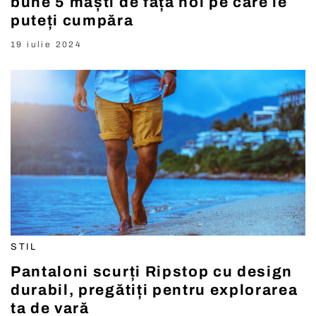
bune 5 măști de față noi pe care le
puteți cumpăra
19 iulie 2024
STIL
Pantaloni scurți Ripstop cu design
durabil, pregătiți pentru explorarea
ta de vară