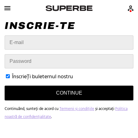
INSCRIE-TE
ÎnscrieȚi buleternul nostru
CONTINUE
Continuând, sunteți de acord cu
Termenii și condițiile
și acceptați
Politica
noastră de confidențialitate
.