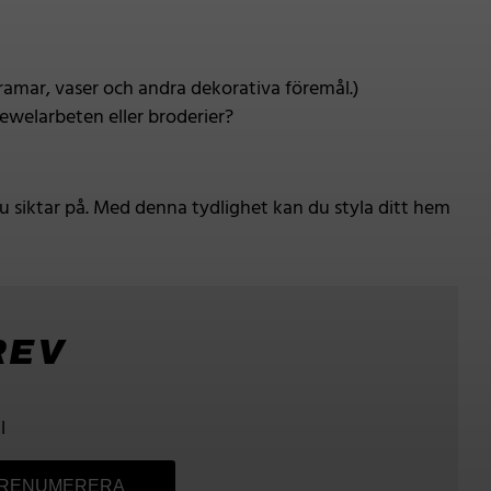
, ramar, vaser och andra dekorativa föremål.)
crewelarbeten eller broderier?
 siktar på. Med denna tydlighet kan du styla ditt hem
REV
l
RENUMERERA