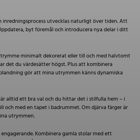
 inredningsprocess utvecklas naturligt över tiden. Att
Uppdatera, byt föremål och introducera nya delar i ditt
 utrymme minimalt dekorerat eller till och med halvtomt
eglar det du värdesätter högst. Plus att kombinera
a blandning gör att mina utrymmen känns dynamiska
lltid ett bra val och du hittar det i stilfulla hem – i
ill och med en tapet i badrummet. Om djärva färger är
 dina utrymmen.
r engagerande. Kombinera gamla stolar med ett