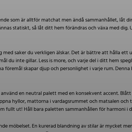
ende som är alltför matchat men ändå sammanhållet, låt din
nnas statiskt, så låt ditt hem förändras och växa med dig. 
 med saker du verkligen älskar. Det är bättre att hålla ett
mål du inte gillar. Less is more, och varje del i ditt hem sp
a föremål skapar djup och personlighet i varje rum. Denn
 använd en neutral palett med en konsekvent accent. Blått är a
öppna hyllor, mattorna i vardagsrummet och matsalen och t
m fullt ut! Håll bara paletten sammanhållen för harmoni i
de möbelset. En kurerad blandning av stilar är mycket me