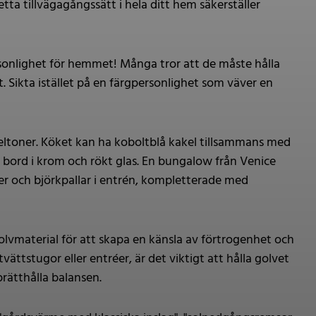
tta tillvägagångssätt i hela ditt hem säkerställer
rsonlighet för hemmet! Många tror att de måste hålla
t. Sikta istället på en färgpersonlighet som väver en
veltoner. Köket kan ha koboltblå kakel tillsammans med
bord i krom och rökt glas. En bungalow från Venice
ler och björkpallar i entrén, kompletterade med
golvmaterial för att skapa en känsla av förtrogenhet och
ttstugor eller entréer, är det viktigt att hålla golvet
rätthålla balansen.