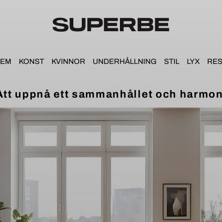
HEM
KONST
KVINNOR
UNDERHÅLLNING
STIL
LYX
RE
tt uppnå ett sammanhållet och harmon