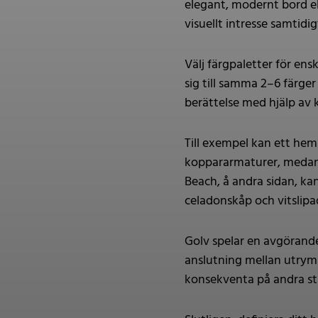
elegant, modernt bord ell
visuellt intresse samtid
Välj färgpaletter för en
sig till samma 2–6 färger
berättelse med hjälp av
Till exempel kan ett hem
koppararmaturer, medan 
Beach, å andra sidan, ka
celadonskåp och vitslip
Golv spelar en avgörande
anslutning mellan utrymme
konsekventa på andra stä