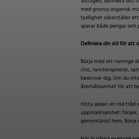
Slutligen, definiera ditt
med groovy organisk mod" 
tydlighet säkerställer et
sparar både pengar och 
Definiera din stil för a
Börja med att namnge din
chic, ranchinspirerat, sa
beskriver dig. Om du inte
återhållsamhet för att b
Hitta sedan en röd tråd 
uppmärksamhet: färger, m
genomtänkt hem. Börja me
Här är några exempel som 