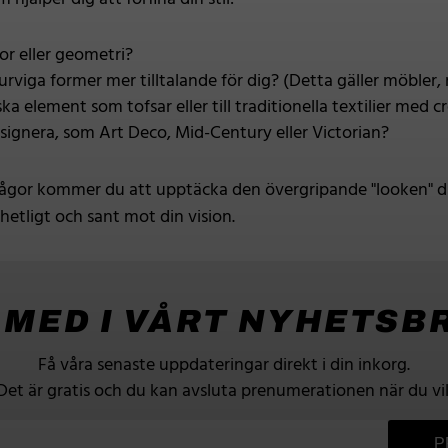
r eller geometri?
 kurviga former mer tilltalande för dig? (Detta gäller möbler
ka element som tofsar eller till traditionella textilier med 
signera, som Art Deco, Mid-Century eller Victorian?
rågor kommer du att upptäcka den övergripande "looken" du
hetligt och sant mot din vision.
 MED I VÅRT NYHETSB
Få våra senaste uppdateringar direkt i din inkorg.
Det är gratis och du kan avsluta prenumerationen när du vil
P