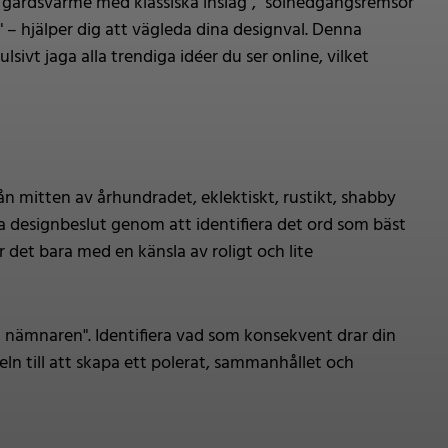
om "gårdsvärme med klassiska inslag", "solnedgångsremsor
" – hjälper dig att vägleda dina designval. Denna
ivt jaga alla trendiga idéer du ser online, vilket
ån mitten av århundradet, eklektiskt, rustikt, shabby
ina designbeslut genom att identifiera det ord som bäst
r det bara med en känsla av roligt och lite
a nämnaren". Identifiera vad som konsekvent drar din
ln till att skapa ett polerat, sammanhållet och