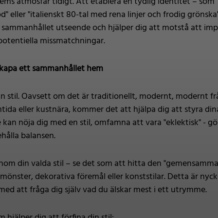
 hems atmosfär tidigt. Att etablera en tydlig identitet – s
eller "italienskt 80-tal med rena linjer och frodig grönska
t sammanhållet utseende och hjälper dig att motstå att impuls
potentiella missmatchningar.
tt skapa ett sammanhållet hem
 stil. Oavsett om det är traditionellt, modernt, modernt fr
mtida eller kustnära, kommer det att hjälpa dig att styra d
 kan nöja dig med en stil, omfamna att vara "eklektisk" - gö
ehålla balansen.
inom din valda stil – se det som att hitta den "gemensamm
önster, dekorativa föremål eller konststilar. Detta är nycke
d att fråga dig själv vad du älskar mest i ett utrymme.
hjälper dig att förfina din stil: