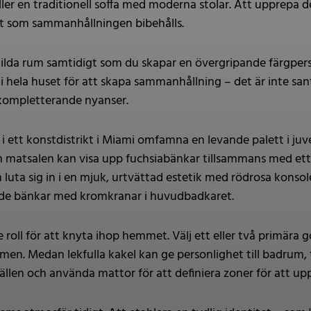
er en traditionell soffa med moderna stolar. Att upprepa de
igt som sammanhållningen bibehålls.
skilda rum samtidigt som du skapar en övergripande färgpe
 i hela huset för att skapa sammanhållning – det är inte san
 kompletterande nyanser.
 i ett konstdistrikt i Miami omfamna en levande palett i ju
matsalen kan visa upp fuchsiabänkar tillsammans med ett 
n luta sig in i en mjuk, urtvättad estetik med rödrosa konso
ade bänkar med kromkranar i huvudbadkaret.
 roll för att knyta ihop hemmet. Välj ett eller två primära 
n. Medan lekfulla kakel kan ge personlighet till badrum, tvä
llen och använda mattor för att definiera zoner för att upp