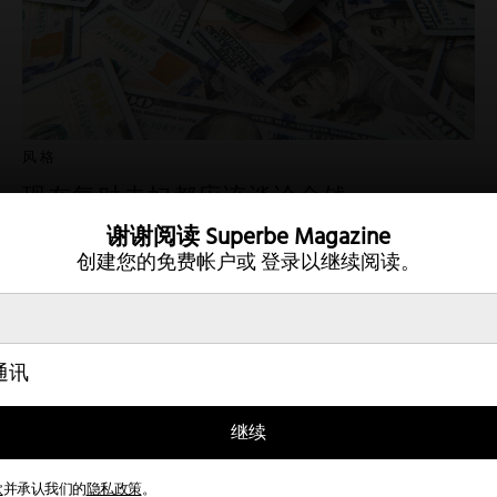
风格
现在每对夫妇都应该谈论金钱
谢谢阅读
Superbe Magazine
2022年7月7日
创建您的免费帐户或
登录以继续阅读。
通讯
Twitter
Instagram
条款
隐私
帐户
接触
继续
款
并承认我们的
隐私政策
。