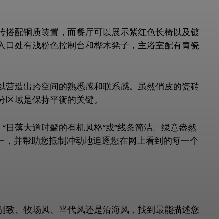
砖搭配铜质装置，而餐厅可以展示紫红色长椅以及镀
入口处有浅粉色控制台和桦木凳子，主浴室配有青瓷
以营造出跨空间的熟悉感和联系感。虽然俏皮的瓷砖
分区域是保持平衡的关键。
“日落大道时髦的有机风格”或“线条简洁、绿意盎然
统一，并帮助您抵制冲动地追逐您在网上看到的每一个
别致、牧场风、当代风还是沿海风，找到最能描述您