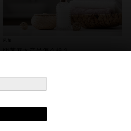
风格
阴茎麻木产品怎么样？
2022年7月7日
© 2026 Superbe Magazine
This website uses cookies to improve your browsing experience and
provide additional functionality.
Read more
Accept All
Customize