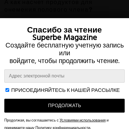
А как насчет продуктов для
онемения полового члена?
7 июля 2022 г.
Спасибо за чтение
Superbe Magazine
Создайте бесплатную учетную запись
или
войдите, чтобы продолжить чтение.
Twitter
Instagram
ПРИСОЕДИНЯЙТЕСЬ К НАШЕЙ РАССЫЛКЕ
ПРОДОЛЖАТЬ
Условия
Конфиденциальность
Счет
Контакт
This website uses cookies to improve your browsing experience and
provide additional functionality.
Read more
Продолжая, вы соглашаетесь с
Условиями использования
и
© 2026 Superbe Magazine
принимаете нашу
Политику конфиденциальности
.
Accept All
Customize