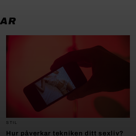
LAR
STIL
Hur påverkar tekniken ditt sexliv?