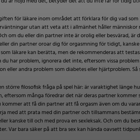
du är nöjd med det, betyder det att du inte får för tidig ut
ften för läkare inom området att förklara för dig vad som ä
rväntningar utan att veta att i allmänhet håller människor
h om du eller din partner inte är orolig eller besvärad, är 
ler din partner oroar dig för orgasmning för tidigt, kanske
 som läkare kan berätta, men de rekommenderas att testas 
 du har problem, ignorera det inte, eftersom vissa problem 
ion eller andra problem som diabetes eller hjärtproblem. Så se
större filosofisk fråga på spel här: är varaktighet länge huvu
m, eftersom många föredrar det när deras partner kommer s
u kommer att få din partner att få orgasm även om du varar i
börja med att prata med din partner och tillsammans bestä
eller kanske till och med prova en sexleksak. Och om du bes
r. Var bara säker på att bra sex kan hända oavsett tidpunkt.