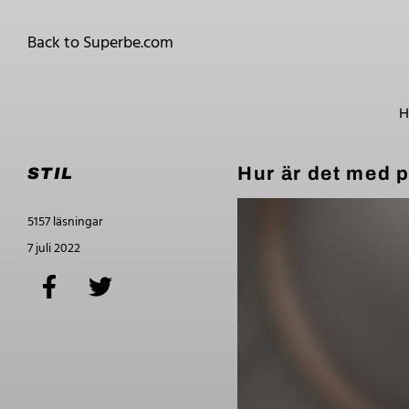
Back to Superbe.com
Hur är det med 
STIL
5157 läsningar
7 juli 2022