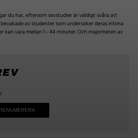
gar du har, eftersom sexstudier är väldigt svåra att
 bli bevakade av studenter som undersöker deras intima
ner kan vara mellan 1 - 44 minuter. Och majoriteten av
REV
l
RENUMERERA