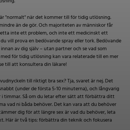
lösning.
r "normalt" när det kommer till för tidig utlösning.
 mindre än de gör. Och majoriteten av människor får
detta inte ett problem, och inte ett medicinskt ett
 du vill prova en bedövande spray eller tork. Bedövande
innan av dig själv – utan partner och se vad som
med för tidig utlösning kan vara relaterade till en mer
 till att konsultera din läkare!
dnyckeln till riktigt bra sex? Tja, svaret är nej. Det
nabbt (under de första 5-10 minuterna), och långvarig
 timmar. Så om du letar efter sätt att förbättra ditt
mma vad ni båda behöver. Det kan vara att du behöver
tämmer dig för att längre sex är vad du behöver, leta
 Här är två tips: förbättra din teknik och fokusera