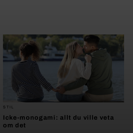
STIL
Icke-monogami: allt du ville veta
om det