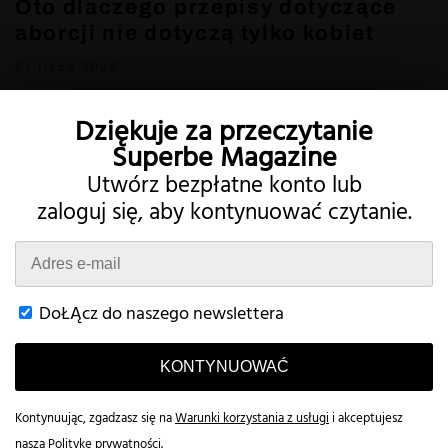
Oto dlaczego przepisy dotyczące
aborcji nie dotyczą tylko kobiet
21 lipca 2022
Dziękuje za przeczytanie
Superbe Magazine
Utwórz bezpłatne konto lub
zaloguj się, aby kontynuować czytanie.
Twitter
Instagram
DoŁĄcz do naszego newslettera
KONTYNUOWAĆ
Semestry
Prywatność
Rachunek
Kontakt
This website uses cookies to improve your browsing experience and
provide additional functionality.
Read more
Kontynuując, zgadzasz się na
Warunki korzystania z usługi
i akceptujesz
© 2026 Superbe Magazine
naszą
Politykę prywatności
.
Accept All
Customize