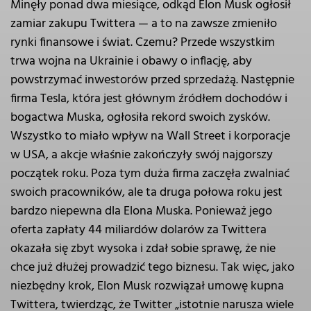
Minęły ponad dwa miesiące, odkąd Elon Musk ogłosił
zamiar zakupu Twittera — a to na zawsze zmieniło
rynki finansowe i świat. Czemu? Przede wszystkim
trwa wojna na Ukrainie i obawy o inflację, aby
powstrzymać inwestorów przed sprzedażą. Następnie
firma Tesla, która jest głównym źródłem dochodów i
bogactwa Muska, ogłosiła rekord swoich zysków.
Wszystko to miało wpływ na Wall Street i korporacje
w USA, a akcje właśnie zakończyły swój najgorszy
początek roku. Poza tym duża firma zaczęła zwalniać
swoich pracowników, ale ta druga połowa roku jest
bardzo niepewna dla Elona Muska. Ponieważ jego
oferta zapłaty 44 miliardów dolarów za Twittera
okazała się zbyt wysoka i zdał sobie sprawę, że nie
chce już dłużej prowadzić tego biznesu. Tak więc, jako
niezbędny krok, Elon Musk rozwiązał umowę kupna
Twittera, twierdząc, że Twitter „istotnie narusza wiele