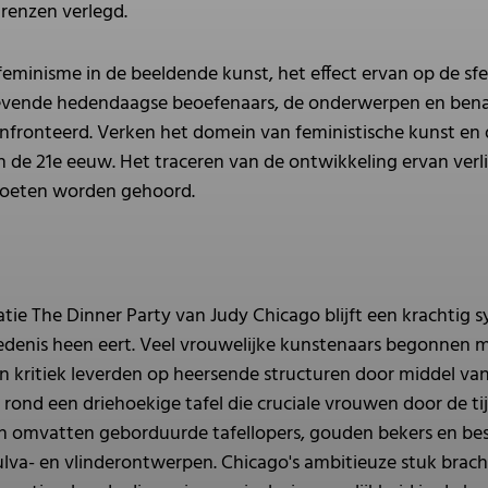
grenzen verlegd.
eminisme in de beeldende kunst, het effect ervan op de sfe
evende hedendaagse beoefenaars, de onderwerpen en benad
fronteerd. Verken het domein van feministische kunst en d
in de 21e eeuw. Het traceren van de ontwikkeling ervan verl
moeten worden gehoord.
tie The Dinner Party van Judy Chicago blijft een krachtig s
denis heen eert. Veel vrouwelijke kunstenaars begonnen m
 kritiek leverden op heersende structuren door middel van p
s rond een driehoekige tafel die cruciale vrouwen door de t
n omvatten geborduurde tafellopers, gouden bekers en best
lva- en vlinderontwerpen. Chicago's ambitieuze stuk brach