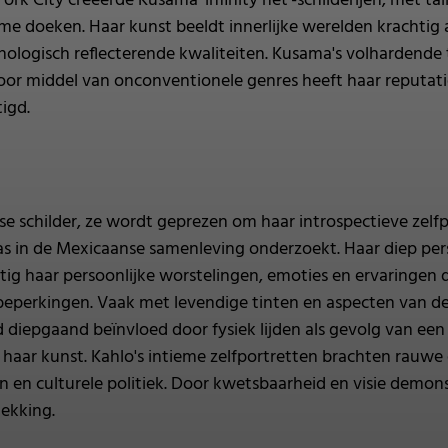
rk City creëerde Kusama 'infinity net'-schilderijen, met t
e doeken. Haar kunst beeldt innerlijke werelden krachtig 
hologisch reflecterende kwaliteiten. Kusama's volhardende 
or middel van onconventionele genres heeft haar reputatie 
igd.
schilder, ze wordt geprezen om haar introspectieve zelfpo
 ras in de Mexicaanse samenleving onderzoekt. Haar diep p
g haar persoonlijke worstelingen, emoties en ervaringen d
 beperkingen. Vaak met levendige tinten en aspecten van d
d diepgaand beïnvloed door fysiek lijden als gevolg van een
 in haar kunst. Kahlo's intieme zelfportretten brachten rau
n en culturele politiek. Door kwetsbaarheid en visie demon
ekking.