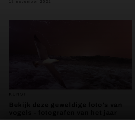
18 november 2022
KUNST
Bekijk deze geweldige foto's van
vogels - fotografen van het jaar
18 november 2022