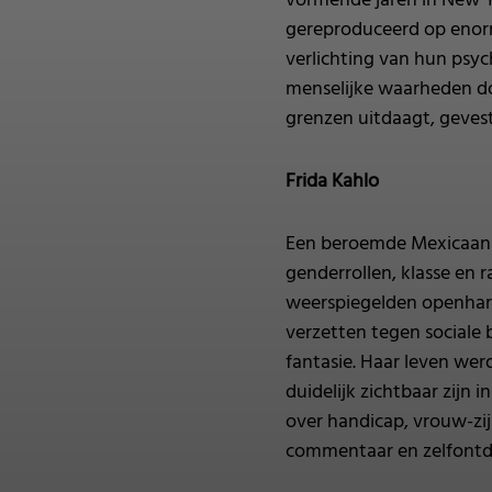
vormende jaren in New Yo
gereproduceerd op enorm
verlichting van hun psyc
menselijke waarheden do
grenzen uitdaagt, gevest
Frida Kahlo
Een beroemde Mexicaanse 
genderrollen, klasse en
weerspiegelden openharti
verzetten tegen sociale
fantasie. Haar leven wer
duidelijk zichtbaar zijn
over handicap, vrouw-zij
commentaar en zelfontd