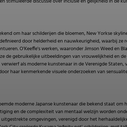
n stimuleerde discussie over inclusie en gelijkheid in de ku
bekend om haar schilderijen die bloemen, New Yorkse skyl
finieerd door helderheid en nauwkeurigheid, waarbij ze r
entueren. O'Keeffe's werken, waaronder Jimson Weed en Bla
e de gebruikelijke uitbeeldingen van vrouwelijkheid en de 
verwierf als moderne kunstenaar in de Verenigde Staten, v
door haar kenmerkende visuele onderzoeken van sensualite
oemde moderne Japanse kunstenaar die bekend staat om haa
etiging en de complexiteit van mentaal welzijn worden ond
 uitgestrekte omgevingen, verenigd door het herhaaldelijke