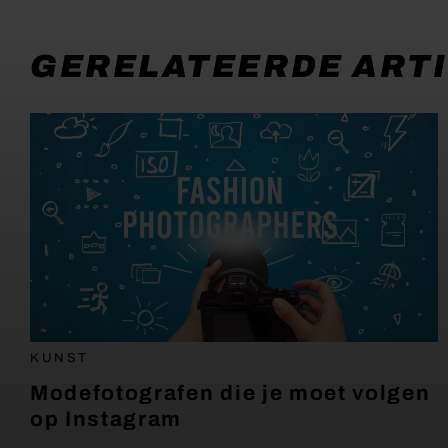
GERELATEERDE ART
KUNST
Modefotografen die je moet volgen
op Instagram