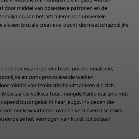
alloze minuscule markeringen die angstig werden
af door middel van obsessieve patronen en de
toewijding aan het articuleren van universele
als een brutale creatieve kracht die maatschappelijke
rtretten waarin ze identiteit, postkolonialisme,
ersoonlijke en soms provocerende werken
oor middel van feministische uitspraken die zich
e Mexicaanse volkscultuur, mengde Kahlo realisme met
 slopend busongeluk in haar jeugd, invloeden die
we emotionele waarheden over en verhieven discussies
streerde ze het vermogen van kunst tot sociaal