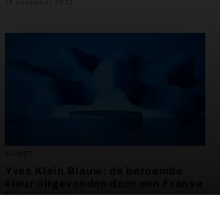
18 november 2022
KUNST
Yves Klein Blauw: de beroemde
kleur uitgevonden door een Franse
kunstenaar
18 november 2022