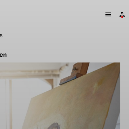
S
nen