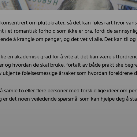
konsentrert om plutokrater, så det kan føles rart hvor vans
nt i et romantisk forhold som ikke er bra, fordi de sannsyn
nde å krangle om penger, og det vet vi alle. Det kan til og m
kke en akademisk grad for å vite at det kan være utfordrend
nger og hvordan de skal bruke, fortalt av både praktiske beg
v ukjente følelsesmessige årsaker som hvordan foreldrene 
å samle to eller flere personer med forskjellige ideer om pe
egg er det noen veiledende spørsmål som kan hjelpe deg å sta