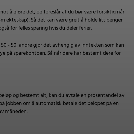
t å gjøre det, og foreslår at du bør være forsiktig når
om ekteskap). Så det kan være greit å holde litt penger
å for felles sparing hvis du deler ferier.
t 50 - 50, andre gjør det avhengig av inntekten som kan
 mye på sparekontoen. Så når dere har bestemt dere for
 beløp og bestemt alt, kan du avtale en prosentandel av
t på jobben om å automatisk betale det beløpet på en
 av måneden.