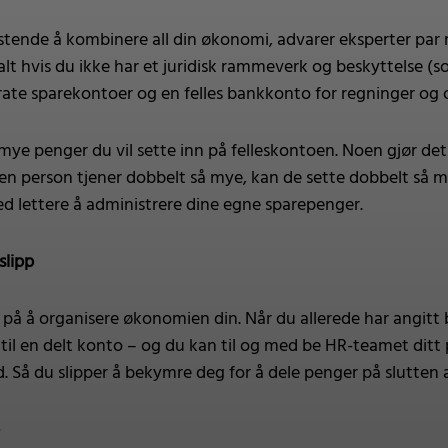
stende å kombinere all din økonomi, advarer eksperter par mo
alt hvis du ikke har et juridisk rammeverk og beskyttelse (s
rate sparekontoer og en felles bankkonto for regninger og ogs
mye penger du vil sette inn på felleskontoen. Noen gjør de
is en person tjener dobbelt så mye, kan de sette dobbelt så
med lettere å administrere dine egne sparepenger.
slipp
 på å organisere økonomien din. Når du allerede har angitt
å til en delt konto – og du kan til og med be HR-teamet dit
 Så du slipper å bekymre deg for å dele penger på slutten