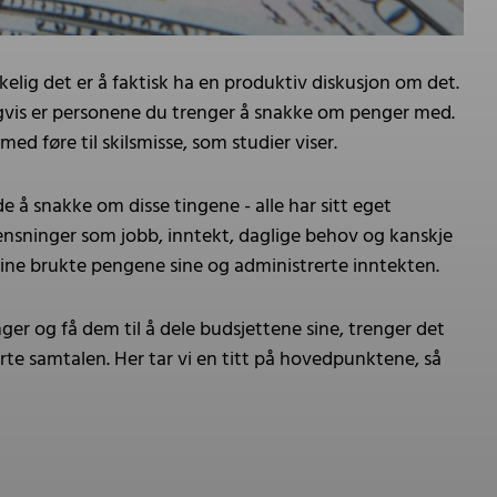
kelig det er å faktisk ha en produktiv diskusjon om det.
ligvis er personene du trenger å snakke om penger med.
ed føre til skilsmisse, som studier viser.
e å snakke om disse tingene - alle har sitt eget
rensninger som jobb, inntekt, daglige behov og kanskje
dine brukte pengene sine og administrerte inntekten.
nger og få dem til å dele budsjettene sine, trenger det
rte samtalen. Her tar vi en titt på hovedpunktene, så