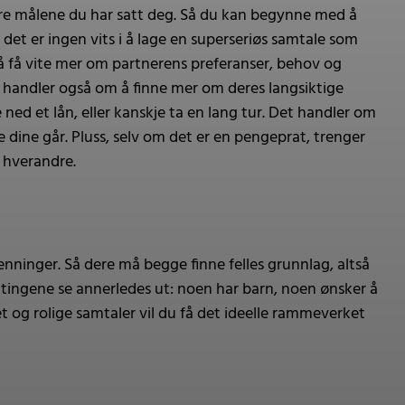
re målene du har satt deg. Så du kan begynne med å
 det er ingen vits i å lage en superseriøs samtale som
er å få vite mer om partnerens preferanser, behov og
 handler også om å finne mer om deres langsiktige
 ned et lån, eller kanskje ta en lang tur. Det handler om
ine går. Pluss, selv om det er en pengeprat, trenger
d hverandre.
enninger. Så dere må begge finne felles grunnlag, altså
e tingene se annerledes ut: noen har barn, noen ønsker å
t og rolige samtaler vil du få det ideelle rammeverket