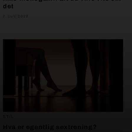
det
7. juli 2022
STIL
Hva er egentlig sextrening?