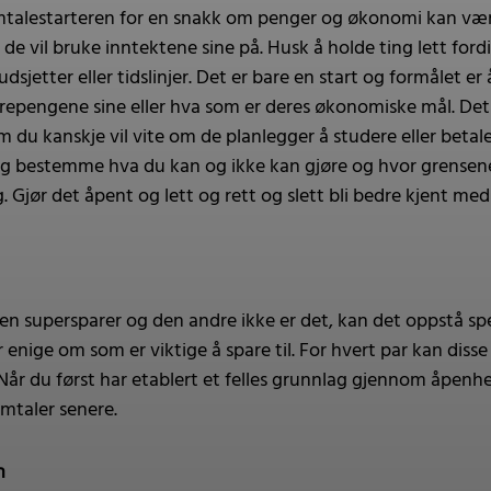
mtalestarteren for en snakk om penger og økonomi kan væ
de vil bruke inntektene sine på. Husk å holde ting lett fordi
budsjetter eller tidslinjer. Det er bare en start og formålet 
repengene sine eller hva som er deres økonomiske mål. Det
 du kanskje vil vite om de planlegger å studere eller betale
 bestemme hva du kan og ikke kan gjøre og hvor grensene d
. Gjør det åpent og lett og rett og slett bli bedre kjent me
 en supersparer og den andre ikke er det, kan det oppstå sp
 enige om som er viktige å spare til. For hvert par kan diss
 Når du først har etablert et felles grunnlag gjennom åpenhe
amtaler senere.
n