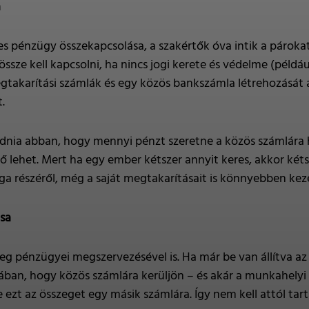
a
es pénzügy összekapcsolása, a szakértők óva intik a párokat
sze kell kapcsolni, ha nincs jogi kerete és védelme (például
gtakarítási számlák és egy közös bankszámla létrehozását 
.
podnia abban, hogy mennyi pénzt szeretne a közös számlára
rő lehet. Mert ha egy ember kétszer annyit keres, akkor két
 részéről, még a saját megtakarításait is könnyebben keze
ása
eg pénzügyei megszervezésével is. Ha már be van állítva az
kában, hogy közös számlára kerüljön – és akár a munkahel
 ezt az összeget egy másik számlára. Így nem kell attól ta