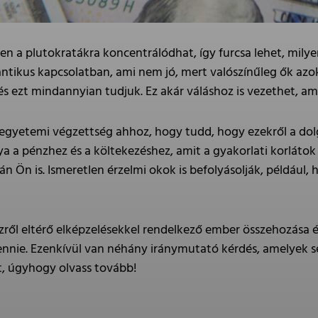
en a plutokratákra koncentrálódhat, így furcsa lehet, milyen
tikus kapcsolatban, ami nem jó, mert valószínűleg ők azok, 
, és ezt mindannyian tudjuk. Ez akár váláshoz is vezethet, 
egyetemi végzettség ahhoz, hogy tudd, hogy ezekről a dolg
a a pénzhez és a költekezéshez, amit a gyakorlati korláto
lán Ön is. Ismeretlen érzelmi okok is befolyásolják, például
nzről eltérő elképzelésekkel rendelkező ember összehozása
ennie. Ezenkívül van néhány iránymutató kérdés, amelyek s
, úgyhogy olvass tovább!