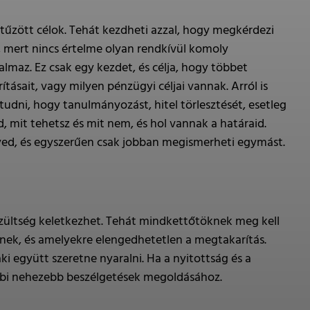
itűzött célok. Tehát kezdheti azzal, hogy megkérdezi
at, mert nincs értelme olyan rendkívül komoly
lmaz. Ez csak egy kezdet, és célja, hogy többet
tásait, vagy milyen pénzügyi céljai vannak. Arról is
tudni, hogy tanulmányozást, hitel törlesztését, esetleg
, mit tehetsz és mit nem, és hol vannak a határaid.
nyed, és egyszerűen csak jobban megismerheti egymást.
zültség keletkezhet. Tehát mindkettőtöknek meg kell
enek, és amelyekre elengedhetetlen a megtakarítás.
i együtt szeretne nyaralni. Ha a nyitottság és a
sőbbi nehezebb beszélgetések megoldásához.