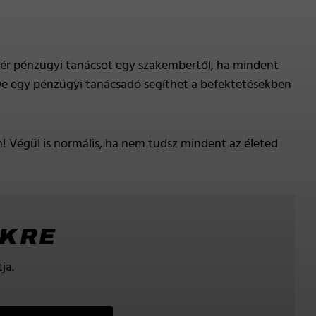
 kér pénzügyi tanácsot egy szakembertől, ha mindent
 De egy pénzügyi tanácsadó segíthet a befektetésekben
n! Végül is normális, ha nem tudsz mindent az életed
NKRE
ja.