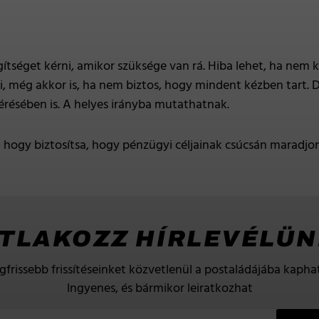
gítséget kérni, amikor szüksége van rá. Hiba lehet, ha nem
i, még akkor is, ha nem biztos, hogy mindent kézben tart.
lérésében is. A helyes irányba mutathatnak.
, hogy biztosítsa, hogy pénzügyi céljainak csúcsán maradjo
TLAKOZZ HÍRLEVÉLÜ
gfrissebb frissítéseinket közvetlenül a postaládájába kaphat
Ingyenes, és bármikor leiratkozhat