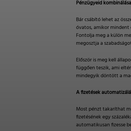
Pénzügyeid kombinálás
Bár csábító lehet az össz
óvatos, amikor mindent ös
Fontolja meg a külön me
megosztja a szabadságot
Először is meg kell álla
függően teszik, ami elté
mindegyik döntött a maga
A fizetések automatizál
Most pénzt takaríthat m
fizetésének egy százalé
automatikusan fizesse be