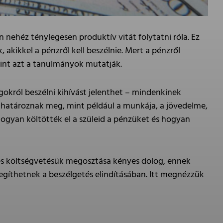
 nehéz ténylegesen produktív vitát folytatni róla. Ez
akikkel a pénzről kell beszélnie. Mert a pénzről
amint azt a tanulmányok mutatják.
okról beszélni kihívást jelenthet – mindenkinek
k határoznak meg, mint például a munkája, a jövedelme,
, hogyan költötték el a szüleid a pénzüket és hogyan
 és költségvetésük megosztása kényes dolog, ennek
egíthetnek a beszélgetés elindításában. Itt megnézzük