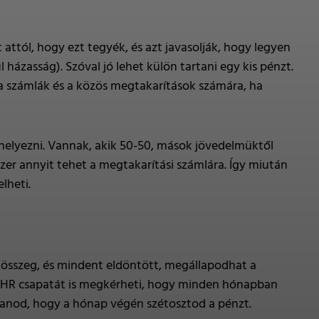
 attól, hogy ezt tegyék, és azt javasolják, hogy legyen
 házasság). Szóval jó lehet külön tartani egy kis pénzt.
a számlák és a közös megtakarítások számára, ha
 helyezni. Vannak, akik 50-50, mások jövedelmüktől
szer annyit tehet a megtakarítási számlára. Így miután
lheti.
 összeg, és mindent eldöntött, megállapodhat a
yi HR csapatát is megkérheti, hogy minden hónapban
rtanod, hogy a hónap végén szétosztod a pénzt.