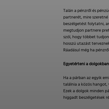
Talán a pénzről és pénzü
partnerét, mire szeretné 
beszélgetést folytatni, 
megtudjon partnere prefer
szól, hogy többet tudjon
hosszú utazást terveznek
Ráadásul még ha pénzről
Egyetérteni a dolgokba
Ha a párban az egyik em
találnia a közös hangot
Ezek a dolgok minden pár
higgadt beszélgetések ré