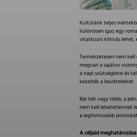
Kultúránk teljes mértékb
különösen igaz egy roman
vitatkozni kihívás lehet
Természetesen nem kell 
megvan a sajátos viszony
a napi szükségletei és ta
kezelték a bevételeiket.
Bár két vagy több, a pé
nem kell lehetetlennek l
a legfontosabb pontokat
A céljaid meghatározása