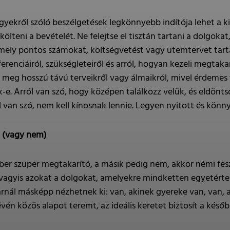
gyekről szóló beszélgetések legkönnyebb indítója lehet a k
költeni a bevételét. Ne felejtse el tisztán tartani a dolgok
amely pontos számokat, költségvetést vagy ütemtervet tarta
enciáiról, szükségleteiről és arról, hogyan kezeli megtakarí
 meg hosszú távú terveikről vagy álmaikról, mivel érdemes 
-e. Arról van szó, hogy középen találkozz velük, és eldöntsd
 van szó, nem kell kínosnak lennie. Legyen nyitott és kön
n (vagy nem)
ber szuper megtakarító, a másik pedig nem, akkor némi fes
, vagyis azokat a dolgokat, amelyekre mindketten egyetért
nál másképp nézhetnek ki: van, akinek gyereke van, van, ak
vén közös alapot teremt, az ideális keretet biztosít a ké