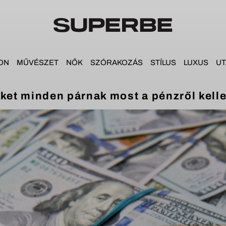
ON
MŰVÉSZET
NŐK
SZÓRAKOZÁS
STÍLUS
LUXUS
UT
et minden párnak most a pénzről kelle