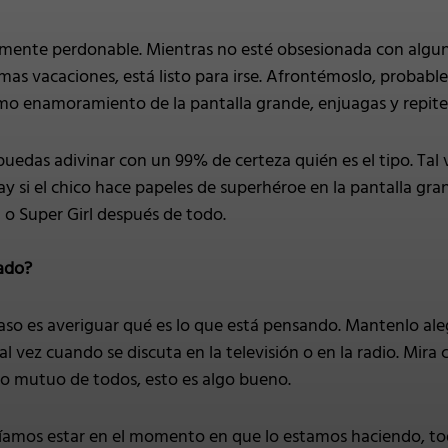
almente perdonable. Mientras no esté obsesionada con algun
ximas vacaciones, está listo para irse. Afrontémoslo, proba
imo enamoramiento de la pantalla grande, enjuagas y repite
uedas adivinar con un 99% de certeza quién es el tipo. Tal 
ay si el chico hace papeles de superhéroe en la pantalla gra
 Super Girl después de todo.
ado?
so es averiguar qué es lo que está pensando. Mantenlo alegre
al vez cuando se discuta en la televisión o en la radio. Mir
cio mutuo de todos, esto es algo bueno.
íamos estar en el momento en que lo estamos haciendo, toda