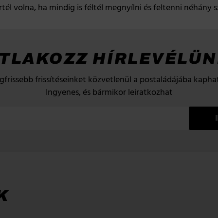
él volna, ha mindig is féltél megnyílni és feltenni néhány 
TLAKOZZ HÍRLEVÉLÜ
gfrissebb frissítéseinket közvetlenül a postaládájába kaphat
Ingyenes, és bármikor leiratkozhat
K