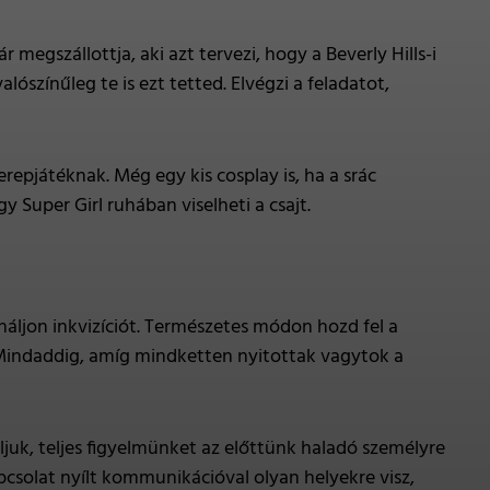
megszállottja, aki azt tervezi, hogy a Beverly Hills-i
lószínűleg te is ezt tetted. Elvégzi a feladatot,
erepjátéknak. Még egy kis cosplay is, ha a srác
Super Girl ruhában viselheti a csajt.
náljon inkvizíciót. Természetes módon hozd fel a
 Mindaddig, amíg mindketten nyitottak vagytok a
ljuk, teljes figyelmünket az előttünk haladó személyre
apcsolat nyílt kommunikációval olyan helyekre visz,