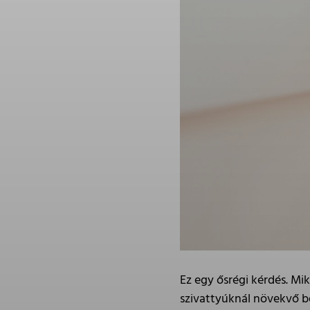
Ez egy ősrégi kérdés. Mi
szivattyúknál növekvő be