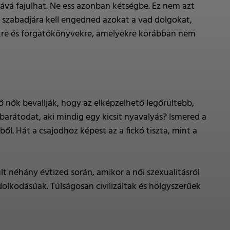
tává fajulhat. Ne ess azonban kétségbe. Ez nem azt
és szabadjára kell engedned azokat a vad dolgokat,
yekre és forgatókönyvekre, amelyekre korábban nem
 nők bevallják, hogy az elképzelhető legőrültebb,
arátodat, aki mindig egy kicsit nyavalyás? Ismered a
l. Hát a csajodhoz képest az a fickó tiszta, mint a
t néhány évtized során, amikor a női szexualitásról
olkodásúak. Túlságosan civilizáltak és hölgyszerűek