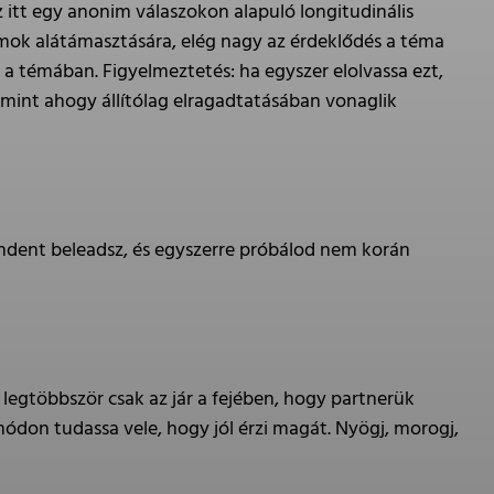
 itt egy anonim válaszokon alapuló longitudinális
mok alátámasztására, elég nagy az érdeklődés a téma
a témában. Figyelmeztetés: ha egyszer elolvassa ezt,
 mint ahogy állítólag elragadtatásában vonaglik
indent beleadsz, és egyszerre próbálod nem korán
legtöbbször csak az jár a fejében, hogy partnerük
módon tudassa vele, hogy jól érzi magát. Nyögj, morogj,