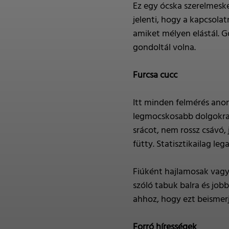
Ez egy ócska szerelmeske
jelenti, hogy a kapcsolat
amiket mélyen elástál. 
gondoltál volna.
Furcsa cucc
Itt minden felmérés anon
legmocskosabb dolgokra g
srácot, nem rossz csávó,
fütty. Statisztikailag lega
Fiúként hajlamosak vagyu
szóló tabuk balra és job
ahhoz, hogy ezt beismerj
Forró hírességek