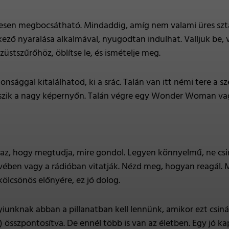
jesen megbocsátható. Mindaddig, amíg nem valami üres sztár 
ező nyaralása alkalmával, nyugodtan indulhat. Valljuk be, va
üstszűrőhöz, öblítse le, és ismételje meg.
nsággal kitalálhatod, ki a srác. Talán van itt némi tere a sz
szik a nagy képernyőn. Talán végre egy Wonder Woman vagy 
s az, hogy megtudja, mire gondol. Legyen könnyelmű, ne csi
évében vagy a rádióban vitatják. Nézd meg, hogyan reagál.
ölcsönös előnyére, ez jó dolog.
iunknak abban a pillanatban kell lennünk, amikor ezt csiná
) összpontosítva. De ennél több is van az életben. Egy jó k