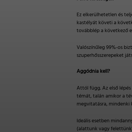
Ez elkerülhetetlen és tel
kastélyát követi a követk
továbblép a következő ez
Valószínűleg 99%-os bizto
szuperhősszerepeket ját
Aggódnia kell?
Attól függ. Az első lépé
témát, talán amikor a t
megvitatásra, mindenki k
Ideális esetben mindanny
(alattunk vagy felettünk