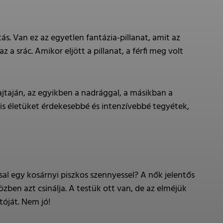
. Van ez az egyetlen fantázia-pillanat, amit az
 a srác. Amikor eljött a pillanat, a férfi meg volt
jtaján, az egyikben a nadrággal, a másikban a
lis életüket érdekesebbé és intenzívebbé tegyétek,
sal egy kosárnyi piszkos szennyessel? A nők jelentős
en azt csinálja. A testük ott van, de az elméjük
tóját. Nem jó!