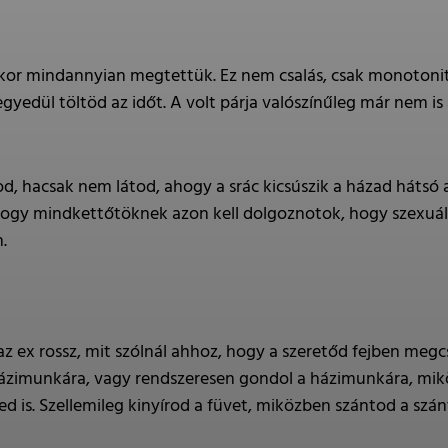
or mindannyian megtettük. Ez nem csalás, csak monotonitás
gyedül töltöd az időt. A volt párja valószínűleg már nem is az
, hacsak nem látod, ahogy a srác kicsúszik a házad hátsó a
i, hogy mindkettőtöknek azon kell dolgoznotok, hogy szexuá
.
z ex rossz, mit szólnál ahhoz, hogy a szeretőd fejben megc
ázimunkára, vagy rendszeresen gondol a házimunkára, miközb
ed is. Szellemileg kinyírod a füvet, miközben szántod a szán