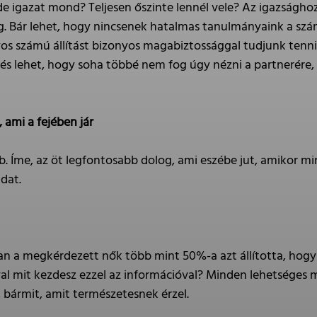
 igazat mond? Teljesen őszinte lennél vele? Az igazsághoz
. Bár lehet, hogy nincsenek hatalmas tanulmányaink a szá
os számú állítást bizonyos magabiztossággal tudjunk tenni 
 és lehet, hogy soha többé nem fog úgy nézni a partnerére,
 ami a fejében jár
b. Íme, az öt legfontosabb dolog, ami eszébe jut, amikor m
dat.
n a megkérdezett nők több mint 50%-a azt állította, hogy 
val mit kezdesz ezzel az információval? Minden lehetséges 
 bármit, amit természetesnek érzel.