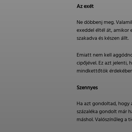
Az exét
Ne döbbenj meg. Valamik
exeddel éltél át, amikor e
szakadva és készen állt.
Emiatt nem kell aggódnod
cipőjével. Ez azt jelent
mindkettőtök érdekében
Szennyes
Ha azt gondoltad, hogy a
százaléka gondolt már h
máshol. Valószínűleg a ti