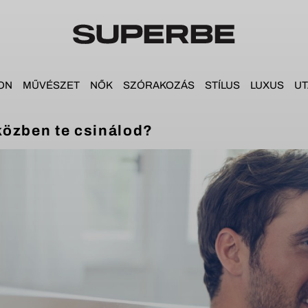
ON
MŰVÉSZET
NŐK
SZÓRAKOZÁS
STÍLUS
LUXUS
UT
közben te csinálod?