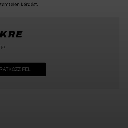
szemtelen kérdést.
NKRE
ja.
IRATKOZZ FEL