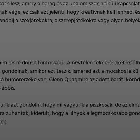
dés lesz, amely a harag és az unalom szex nélküli kapcsola
nak vége, ez csak azt jelenti, hogy kreatívnak kell lenned, 
Gondolj a szexjátékokra, a szerepjátékokra vagy olyan hel
im része döntő fontosságú. A névtelen felméréseket kitöltő
ondolnak, amikor ezt teszik. Ismered azt a mocskos lelkű b
 jó humorérzéke van, Glenn Quagmire az adott baráti körödbő
lábbis.
nk azt gondolni, hogy mi vagyunk a piszkosak, de az elmúl
bra zuhantak, kiderült, hogy a lányok a legmocskosabb gond
ék.