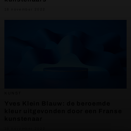
18 november 2022
KUNST
Yves Klein Blauw: de beroemde
kleur uitgevonden door een Franse
kunstenaar
18 november 2022