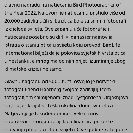
glavnu nagradu na natjecanju Bird Photographer of
the Year 2022. Na ovom je natjecanju pristiglo više od
20.000 zadivljujućih slika ptica koje su snimili fotografi
iz cijeloga svijeta. Ove zapanjujuće fotografije i
natjecanje posebno su dirljivi danas jer najnovija
istraga o stanju ptica u svijetu koju provodi BirdLife
International bilježi da je polovica svjetskih vrsta ptica
u nestanku, a mnogima od njih prijeti izumiranje zbog
klimatske krize. i ne samo.
Glavnu nagradu od 5000 funti osvojio je norveški
fotograf Erlend Haarberg svojom zadivljujućom
fotografijom snimljenom iznad Tysfjordena. Objašnjava
da je bijeli krajolik i teška okolina dom ovih ptica.
Natjecanje je također doniralo veliki iznos
dobrotvornoj organizaciji koja financira projekte
očuvanja ptica u cijelom svijetu. Ove godine kategorije