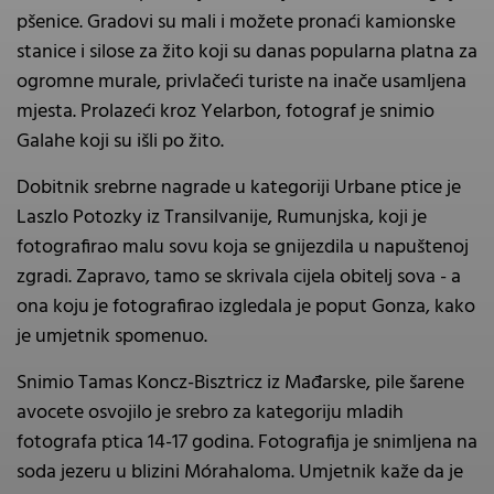
pšenice. Gradovi su mali i možete pronaći kamionske
stanice i silose za žito koji su danas popularna platna za
ogromne murale, privlačeći turiste na inače usamljena
mjesta. Prolazeći kroz Yelarbon, fotograf je snimio
Galahe koji su išli po žito.
Dobitnik srebrne nagrade u kategoriji Urbane ptice je
Laszlo Potozky iz Transilvanije, Rumunjska, koji je
fotografirao malu sovu koja se gnijezdila u napuštenoj
zgradi. Zapravo, tamo se skrivala cijela obitelj sova - a
ona koju je fotografirao izgledala je poput Gonza, kako
je umjetnik spomenuo.
Snimio Tamas Koncz-Bisztricz iz Mađarske, pile šarene
avocete osvojilo je srebro za kategoriju mladih
fotografa ptica 14-17 godina. Fotografija je snimljena na
soda jezeru u blizini Mórahaloma. Umjetnik kaže da je