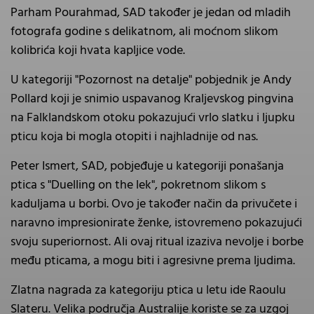
Parham Pourahmad, SAD također je jedan od mladih
fotografa godine s delikatnom, ali moćnom slikom
kolibrića koji hvata kapljice vode.
U kategoriji "Pozornost na detalje" pobjednik je Andy
Pollard koji je snimio uspavanog Kraljevskog pingvina
na Falklandskom otoku pokazujući vrlo slatku i ljupku
pticu koja bi mogla otopiti i najhladnije od nas.
Peter Ismert, SAD, pobjeđuje u kategoriji ponašanja
ptica s "Duelling on the lek", pokretnom slikom s
kaduljama u borbi. Ovo je također način da privučete i
naravno impresionirate ženke, istovremeno pokazujući
svoju superiornost. Ali ovaj ritual izaziva nevolje i borbe
među pticama, a mogu biti i agresivne prema ljudima.
Zlatna nagrada za kategoriju ptica u letu ide Raoulu
Slateru. Velika područja Australije koriste se za uzgoj