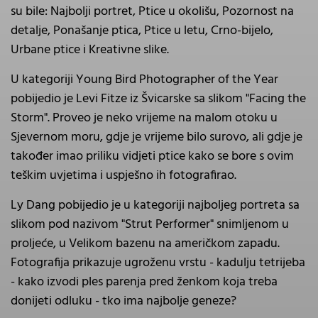
su bile: Najbolji portret, Ptice u okolišu, Pozornost na
detalje, Ponašanje ptica, Ptice u letu, Crno-bijelo,
Urbane ptice i Kreativne slike.
U kategoriji Young Bird Photographer of the Year
pobijedio je Levi Fitze iz Švicarske sa slikom "Facing the
Storm". Proveo je neko vrijeme na malom otoku u
Sjevernom moru, gdje je vrijeme bilo surovo, ali gdje je
također imao priliku vidjeti ptice kako se bore s ovim
teškim uvjetima i uspješno ih fotografirao.
Ly Dang pobijedio je u kategoriji najboljeg portreta sa
slikom pod nazivom "Strut Performer" snimljenom u
proljeće, u Velikom bazenu na američkom zapadu.
Fotografija prikazuje ugroženu vrstu - kadulju tetrijeba
- kako izvodi ples parenja pred ženkom koja treba
donijeti odluku - tko ima najbolje geneze?