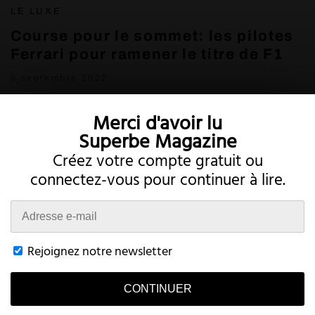
LE LUXE
Course pour le sommet: les pilotes
Ferrari pour ramener le titre de F1
9 septembre 2022
Merci d'avoir lu
Superbe Magazine
Créez votre compte gratuit ou
connectez-vous pour continuer à lire.
Twitter
Instagram
Rejoignez notre newsletter
CONTINUER
Conditions
Intimité
Compte
Contact
This website uses cookies to improve your browsing experience and