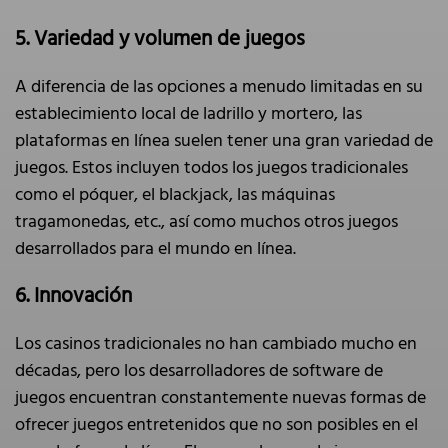
5. Variedad y volumen de juegos
A diferencia de las opciones a menudo limitadas en su
establecimiento local de ladrillo y mortero, las
plataformas en línea suelen tener una gran variedad de
juegos. Estos incluyen todos los juegos tradicionales
como el póquer, el blackjack, las máquinas
tragamonedas, etc., así como muchos otros juegos
desarrollados para el mundo en línea.
6. Innovación
Los casinos tradicionales no han cambiado mucho en
décadas, pero los desarrolladores de software de
juegos encuentran constantemente nuevas formas de
ofrecer juegos entretenidos que no son posibles en el