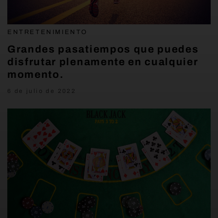
ENTRETENIMIENTO
Grandes pasatiempos que puedes
disfrutar plenamente en cualquier
momento.
6 de julio de 2022