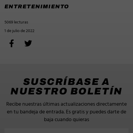
ENTRETENIMIENTO
5069 lecturas
1 de julio de 2022
SUSCRÍBASE A
NUESTRO BOLETÍN
Recibe nuestras últimas actualizaciones directamente
en tu bandeja de entrada.
Es gratis y puedes darte de
baja cuando quieras