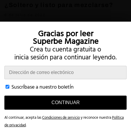
¿Soltero y listo para mezclarse?
6 de julio de 2022
Gracias por leer
Superbe Magazine
Crea tu cuenta gratuita o
inicia sesión para continuar leyendo.
Twitter
Instagram
SuscrÍbase a nuestro boletÍn
CONTINUAR
Términos
Privacidad
Cuenta
Contacto
This website uses cookies to improve your browsing experience and
provide additional functionality.
Read more
Al continuar, acepta las
Condiciones de servicio
y reconoce nuestra
Política
© 2026 Superbe Magazine
de privacidad
.
Accept All
Customize