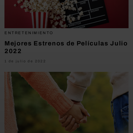
ENTRETENIMIENTO
Mejores Estrenos de Películas Julio
2022
1 de julio de 2022