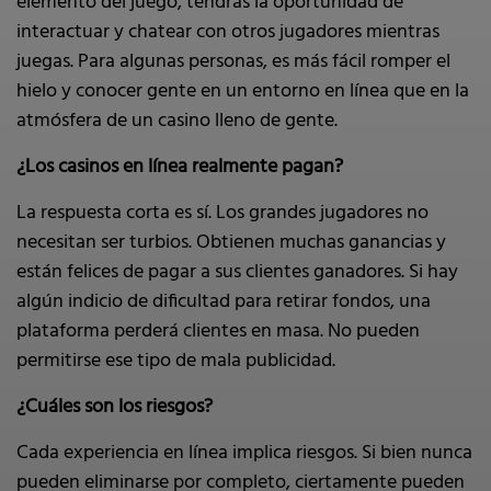
elemento del juego, tendrás la oportunidad de
interactuar y chatear con otros jugadores mientras
juegas. Para algunas personas, es más fácil romper el
hielo y conocer gente en un entorno en línea que en la
atmósfera de un casino lleno de gente.
¿Los casinos en línea realmente pagan?
La respuesta corta es sí. Los grandes jugadores no
necesitan ser turbios. Obtienen muchas ganancias y
están felices de pagar a sus clientes ganadores. Si hay
algún indicio de dificultad para retirar fondos, una
plataforma perderá clientes en masa. No pueden
permitirse ese tipo de mala publicidad.
¿Cuáles son los riesgos?
Cada experiencia en línea implica riesgos. Si bien nunca
pueden eliminarse por completo, ciertamente pueden