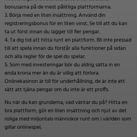
bonusarna på de mest pålitliga plattformarna.
3. Börja med en liten insättning. Använd din
registreringsbonus för en liten vinst. Se till att du kan
ta ut först innan du lägger till fler pengar.
4. Ta dig tid att hitta runt en plattform. Bli inte pressad
till att spela innan du förstår alla funktioner på sidan
och alla regler för de spel du spelar.
5. Som med investeringar bör du aldrig sätta in en
enda krona mer än du är villig att förlora.
Onlinekasinon är till för underhållning, de är inte ett
sätt att tjäna pengar om du inte är ett proffs.
Nu när du kan grunderna, vad väntar du på? Hitta en
bra plattform, gör en liten insättning och njut av det
roliga med miljontals människor runt om i världen som
gillar onlinespel.