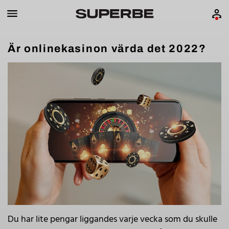
Är onlinekasinon värda det 2022?
Du har lite pengar liggandes varje vecka som du skulle