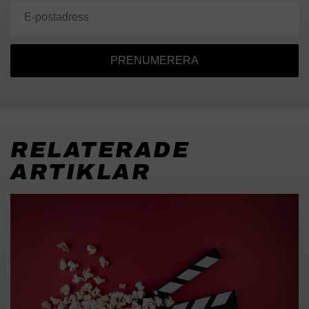
PRENUMERERA
RELATERADE
ARTIKLAR