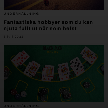
UNDERHÅLLNING
Fantastiska hobbyer som du kan
njuta fullt ut när som helst
6 juli 2022
UNDERHÅLLNING