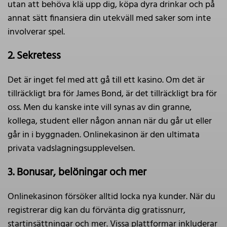
utan att behöva klä upp dig, köpa dyra drinkar och på
annat sätt finansiera din utekväll med saker som inte
involverar spel.
2. Sekretess
Det är inget fel med att gå till ett kasino. Om det är
tillräckligt bra för James Bond, är det tillräckligt bra för
oss. Men du kanske inte vill synas av din granne,
kollega, student eller någon annan när du går ut eller
går in i byggnaden. Onlinekasinon är den ultimata
privata vadslagningsupplevelsen.
3. Bonusar, belöningar och mer
Onlinekasinon försöker alltid locka nya kunder. När du
registrerar dig kan du förvänta dig gratissnurr,
startinsättningar och mer. Vissa plattformar inkluderar