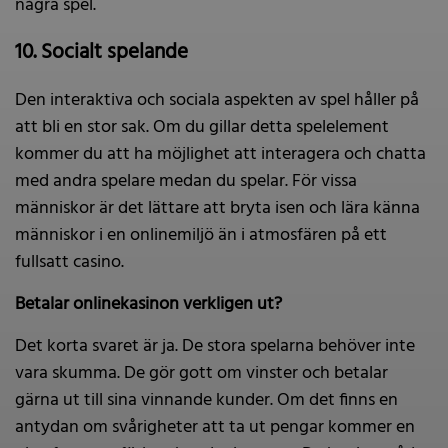
några spel.
10. Socialt spelande
Den interaktiva och sociala aspekten av spel håller på
att bli en stor sak. Om du gillar detta spelelement
kommer du att ha möjlighet att interagera och chatta
med andra spelare medan du spelar. För vissa
människor är det lättare att bryta isen och lära känna
människor i en onlinemiljö än i atmosfären på ett
fullsatt casino.
Betalar onlinekasinon verkligen ut?
Det korta svaret är ja. De stora spelarna behöver inte
vara skumma. De gör gott om vinster och betalar
gärna ut till sina vinnande kunder. Om det finns en
antydan om svårigheter att ta ut pengar kommer en