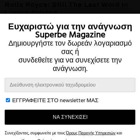
Rolls Royce: Still The Last Word In
Luxury Driving
Ευχαριστώ για την ανάγνωση
31 Αυγούστου 2022
Superbe Magazine
Δημιουργήστε τον δωρεάν λογαριασμό
σας ή
συνδεθείτε για να συνεχίσετε την
ανάγνωση.
Twitter
Instagram
ΕΓΓΡΑΦΕΙΤΕ ΣΤΟ newsletter ΜΑΣ
ΝΑ ΣΥΝΕΧΊΣΕΙ
Οροι
Μυστικότητα
λογαριασμός
Επικοινωνία
This website uses cookies to improve your browsing experience and
provide additional functionality.
Read more
Συνεχίζοντας, συμφωνείτε με τους
Όρους Παροχής Υπηρεσιών
και
© 2026 Superbe Magazine