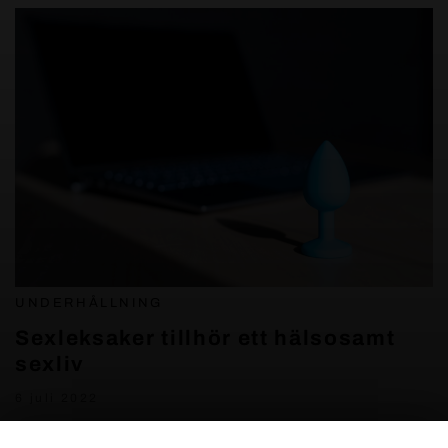
UNDERHÅLLNING
Sexleksaker tillhör ett hälsosamt
sexliv
6 juli 2022