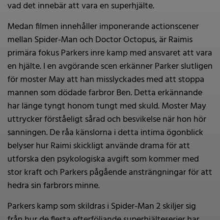
vad det innebär att vara en superhjälte.
Medan filmen innehåller imponerande actionscener
mellan Spider-Man och Doctor Octopus, är Raimis
primära fokus Parkers inre kamp med ansvaret att vara
en hjälte. I en avgörande scen erkänner Parker slutligen
för moster May att han misslyckades med att stoppa
mannen som dödade farbror Ben. Detta erkännande
har länge tyngt honom tungt med skuld. Moster May
uttrycker förståeligt sårad och besvikelse när hon hör
sanningen. De råa känslorna i detta intima ögonblick
belyser hur Raimi skickligt använde drama för att
utforska den psykologiska avgift som kommer med
stor kraft och Parkers pågående ansträngningar för att
hedra sin farbrors minne.
Parkers kamp som skildras i Spider-Man 2 skiljer sig
från hur de flesta efterföljande superhjälteserier har