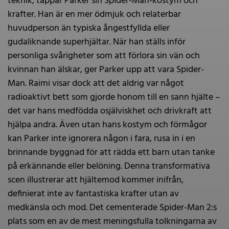
teknik, tappar Parker sin Spider-Man-kostym och
krafter. Han är en mer ödmjuk och relaterbar
huvudperson än typiska ångestfyllda eller
gudaliknande superhjältar. När han ställs inför
personliga svårigheter som att förlora sin vän och
kvinnan han älskar, ger Parker upp att vara Spider-
Man. Raimi visar dock att det aldrig var något
radioaktivt bett som gjorde honom till en sann hjälte –
det var hans medfödda osjälviskhet och drivkraft att
hjälpa andra. Även utan hans kostym och förmågor
kan Parker inte ignorera någon i fara, rusa in i en
brinnande byggnad för att rädda ett barn utan tanke
på erkännande eller belöning. Denna transformativa
scen illustrerar att hjältemod kommer inifrån,
definierat inte av fantastiska krafter utan av
medkänsla och mod. Det cementerade Spider-Man 2:s
plats som en av de mest meningsfulla tolkningarna av