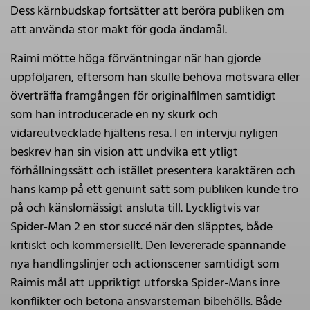
Dess kärnbudskap fortsätter att beröra publiken om
att använda stor makt för goda ändamål.
Raimi mötte höga förväntningar när han gjorde
uppföljaren, eftersom han skulle behöva motsvara eller
överträffa framgången för originalfilmen samtidigt
som han introducerade en ny skurk och
vidareutvecklade hjältens resa. I en intervju nyligen
beskrev han sin vision att undvika ett ytligt
förhållningssätt och istället presentera karaktären och
hans kamp på ett genuint sätt som publiken kunde tro
på och känslomässigt ansluta till. Lyckligtvis var
Spider-Man 2 en stor succé när den släpptes, både
kritiskt och kommersiellt. Den levererade spännande
nya handlingslinjer och actionscener samtidigt som
Raimis mål att uppriktigt utforska Spider-Mans inre
konflikter och betona ansvarsteman bibehölls. Både