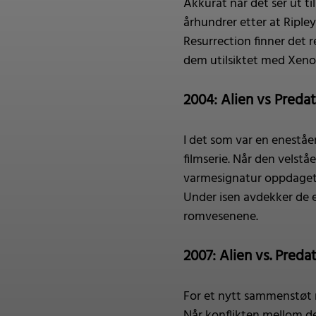
Akkurat når det ser ut t
århundrer etter at Riple
Resurrection finner det 
dem utilsiktet med Xeno
2004: Alien vs Preda
I det som var en eneståe
filmserie. Når den velst
varmesignatur oppdaget u
Under isen avdekker de e
romvesenene.
2007: Alien vs. Pred
For et nytt sammenstøt m
Når konflikten mellom de