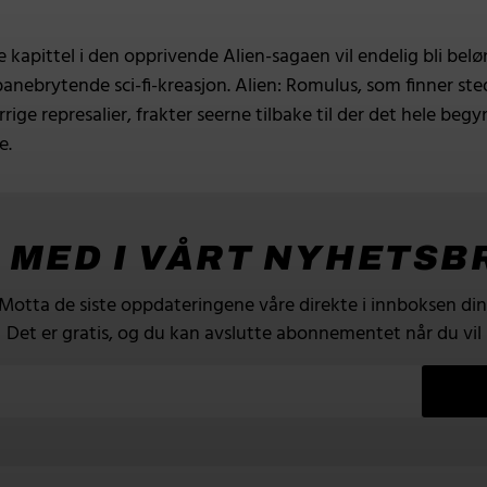
 kapittel i den opprivende Alien-sagaen vil endelig bli b
sin banebrytende sci-fi-kreasjon. Alien: Romulus, som finner
rige represalier, frakter seerne tilbake til der det hele b
e.
I MED I VÅRT NYHETSB
Motta de siste oppdateringene våre direkte i innboksen din
Det er gratis, og du kan avslutte abonnementet når du vil