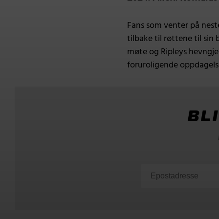
Fans som venter på neste
tilbake til røttene til 
møte og Ripleys hevngjer
foruroligende oppdagels
BL