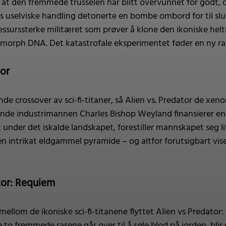
il at den fremmede trusselen har blitt overvunnet for godt,
ys uselviske handling detonerte en bombe ombord for til slu
ressurssterke militæret som prøver å klone den ikoniske hel
morph DNA. Det katastrofale eksperimentet føder en ny ras
tor
nde crossover av sci-fi-titaner, så Alien vs. Predator de x
ående industrimannen Charles Bishop Weyland finansierer en
nder det iskalde landskapet, forestiller mannskapet seg li
n intrikat eldgammel pyramide – og altfor forutsigbart vis
ator: Requiem
ellom de ikoniske sci-fi-titanene flyttet Alien vs Predator:
 to fremmede rasene går over til å søle blod på jorden, bli