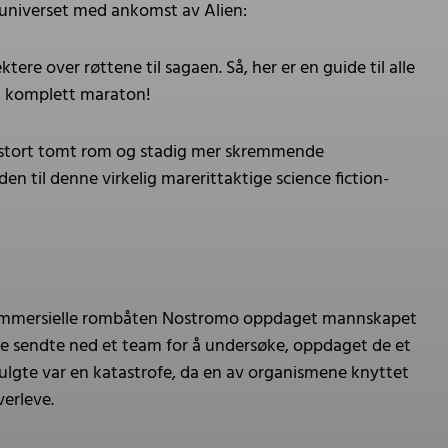
-universet med ankomst av Alien:
ktere over røttene til sagaen. Så, her er en guide til alle
 et komplett maraton!
med stort tomt rom og stadig mer skremmende
 til denne virkelig marerittaktige science fiction-
n kommersielle rombåten Nostromo oppdaget mannskapet
de sendte ned et team for å undersøke, oppdaget de et
lgte var en katastrofe, da en av organismene knyttet
verleve.