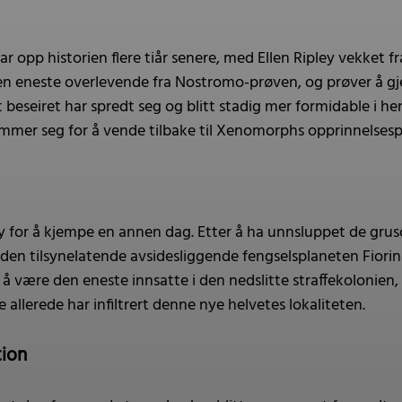
r opp historien flere tiår senere, med Ellen Ripley vekket
den eneste overlevende fra Nostromo-prøven, og prøver å gj
beseiret har spredt seg og blitt stadig mer formidable i he
mer seg for å vende tilbake til Xenomorphs opprinnelsespla
ley for å kjempe en annen dag. Etter å ha unnsluppet de g
den tilsynelatende avsidesliggende fengselsplaneten Fiorina
or å være den eneste innsatte i den nedslitte straffekolonien,
llerede har infiltrert denne nye helvetes lokaliteten.
tion