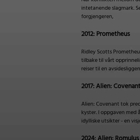
intetanende slagmark. Se
forgjengeren,
2012: Prometheus
Ridley Scotts Prometheu
tilbake til vårt opprinn
reiser til en avsidesligg
2017: Alien: Covenan
Alien: Covenant tok pre
kyster. I oppgaven med å
idylliske utsikter - en v
2024: Alien: Romulus