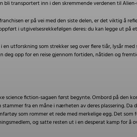
n bli transportert inn i den skremmende verdenen til Alien
 franchisen er på vei med den siste delen, er det viktig å refle
, oppført i utgivelsesrekkefølgen deres: du kan legge ut på
ut i en utforskning som strekker seg over flere tiår, lysår 
eg opp for en reise gjennom fortiden, nåtiden og fremtiden
ske science fiction-sagaen først begynte. Ombord på de
m stammer fra en måne i nærheten av deres plassering. Da 
omfartøy som rommer et rede med merkelige egg. Det som fu
tningsmedlem, og satte resten ut i en desperat kamp for å o