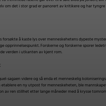
lv om det i stor grad er panorert av kritikere og har tyng
s forsøkte å kaste lys over menneskehetens dypeste myster
elige opprinnelsespunkt. Forskerne og forskerne sporer lede
ende verden i utkanten av kjent rom.
t
quel-sagaen videre og så enda et menneskelig koloniserin
 etablere en ny utpost for menneskeheten, ble mannskapet 
isjon av ren stillhet etter lange måneder med å krysse tomro