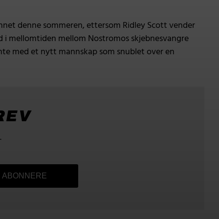
elønnet denne sommeren, ettersom Ridley Scott vender
 sted i mellomtiden mellom Nostromos skjebnesvangre
egynte med et nytt mannskap som snublet over en
REV
.
ABONNERE