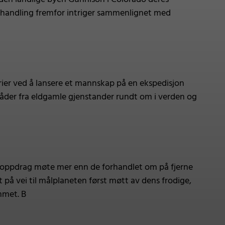
re handling fremfor intriger sammenlignet med
ier ved å lansere et mannskap på en ekspedisjon
tråder fra eldgamle gjenstander rundt om i verden og
gsoppdrag møte mer enn de forhandlet om på fjerne
på vei til målplaneten først møtt av dens frodige,
mmet. B