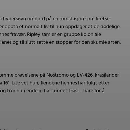
 fra hypersøvn ombord på en romstasjon som kretser
enoppta et normalt liv til hun oppdager at de dødelige
nnes fravær. Ripley samler en gruppe koloniale
net og til slutt sette en stopper for den skumle arten.
rusomme prøvelsene på Nostromo og LV-426, krasjlander
 161. Lite vet hun, fiendene hennes har fulgt etter
 og tror hun endelig har funnet trøst - bare for å