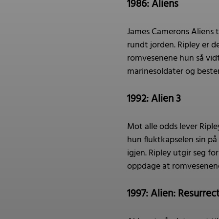
1986: Aliens
James Camerons Aliens ta
rundt jorden. Ripley er 
romvesenene hun så vidt 
marinesoldater og bestem
1992: Alien 3
Mot alle odds lever Rip
hun fluktkapselen sin på 
igjen. Ripley utgir seg f
oppdage at romvesenene a
1997: Alien: Resurrec