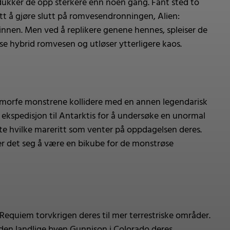
 dukker de opp sterkere enn noen gang. Fant sted to
tt å gjøre slutt på romvesendronningen, Alien:
tinnen. Men ved å replikere genene hennes, spleiser de
e hybrid romvesen og utløser ytterligere kaos.
enomorfe monstrene kollidere med en annen legendarisk
 ekspedisjon til Antarktis for å undersøke en unormal
te hvilke mareritt som venter på oppdagelsen deres.
er det seg å være en bikube for de monstrøse
 Requiem torvkrigen deres til mer terrestriske områder.
r den landlige byen Gunnison i Colorado deres