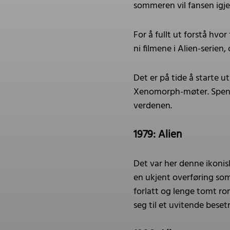
sommeren vil fansen igje
For å fullt ut forstå hvor
ni filmene i Alien-serien
Det er på tide å starte 
Xenomorph-møter. Spenn d
verdenen.
1979: Alien
Det var her denne ikoni
en ukjent overføring so
forlatt og lenge tomt r
seg til et uvitende bese