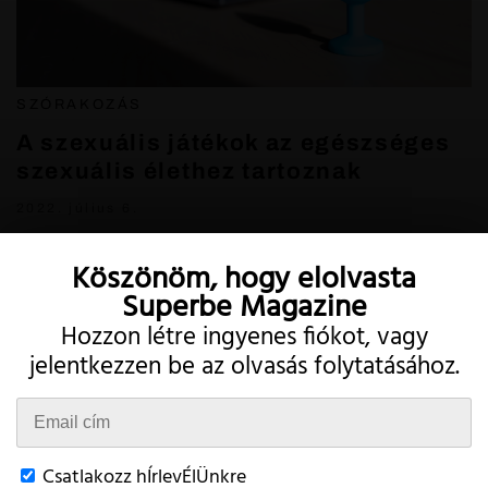
SZÓRAKOZÁS
A szexuális játékok az egészséges
szexuális élethez tartoznak
2022. július 6.
Köszönöm, hogy elolvasta
Superbe Magazine
Hozzon létre ingyenes fiókot, vagy
jelentkezzen be az olvasás folytatásához.
Twitter
Instagram
Csatlakozz hÍrlevÉlÜnkre