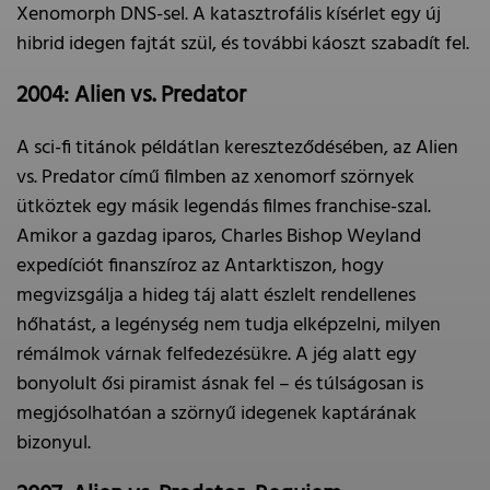
Xenomorph DNS-sel. A katasztrofális kísérlet egy új
hibrid idegen fajtát szül, és további káoszt szabadít fel.
2004: Alien vs. Predator
A sci-fi titánok példátlan kereszteződésében, az Alien
vs. Predator című filmben az xenomorf szörnyek
ütköztek egy másik legendás filmes franchise-szal.
Amikor a gazdag iparos, Charles Bishop Weyland
expedíciót finanszíroz az Antarktiszon, hogy
megvizsgálja a hideg táj alatt észlelt rendellenes
hőhatást, a legénység nem tudja elképzelni, milyen
rémálmok várnak felfedezésükre. A jég alatt egy
bonyolult ősi piramist ásnak fel – és túlságosan is
megjósolhatóan a szörnyű idegenek kaptárának
bizonyul.