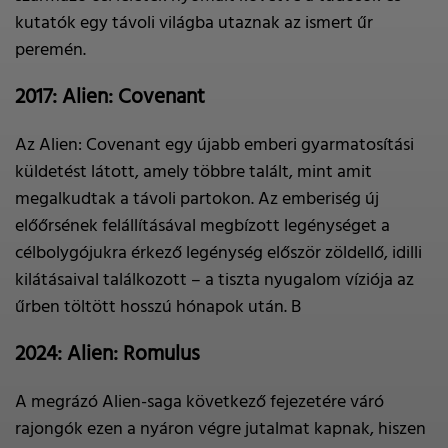
kutatók egy távoli világba utaznak az ismert űr
peremén.
2017: Alien: Covenant
Az Alien: Covenant egy újabb emberi gyarmatosítási
küldetést látott, amely többre talált, mint amit
megalkudtak a távoli partokon. Az emberiség új
előőrsének felállításával megbízott legénységet a
célbolygójukra érkező legénység először zöldellő, idilli
kilátásaival találkozott – a tiszta nyugalom víziója az
űrben töltött hosszú hónapok után. B
2024: Alien: Romulus
A megrázó Alien-saga következő fejezetére váró
rajongók ezen a nyáron végre jutalmat kapnak, hiszen