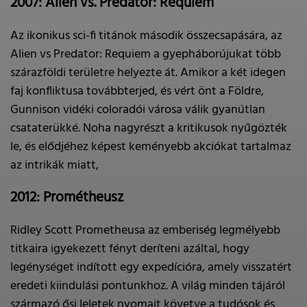
2007: Alien vs. Predator: Requiem
Az ikonikus sci-fi titánok második összecsapására, az
Alien vs Predator: Requiem a gyepháborújukat több
szárazföldi területre helyezte át. Amikor a két idegen
faj konfliktusa továbbterjed, és vért önt a Földre,
Gunnison vidéki coloradói városa válik gyanútlan
csataterükké. Noha nagyrészt a kritikusok nyűgözték
le, és elődjéhez képest keményebb akciókat tartalmaz
az intrikák miatt,
2012: Prométheusz
Ridley Scott Prometheusa az emberiség legmélyebb
titkaira igyekezett fényt deríteni azáltal, hogy
legénységet indított egy expedícióra, amely visszatért
eredeti kiindulási pontunkhoz. A világ minden tájáról
származó ősi leletek nyomait követve a tudósok és