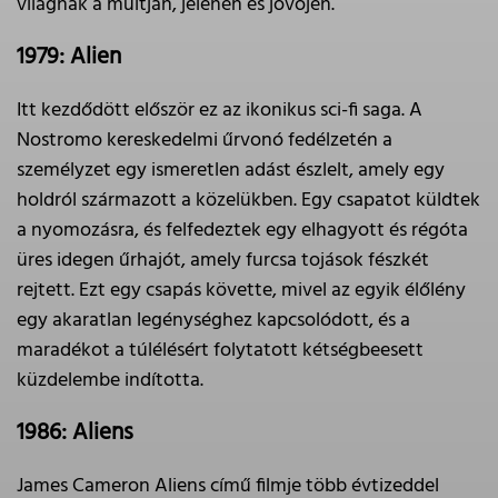
világnak a múltján, jelenén és jövőjén.
1979: Alien
Itt kezdődött először ez az ikonikus sci-fi saga. A
Nostromo kereskedelmi űrvonó fedélzetén a
személyzet egy ismeretlen adást észlelt, amely egy
holdról származott a közelükben. Egy csapatot küldtek
a nyomozásra, és felfedeztek egy elhagyott és régóta
üres idegen űrhajót, amely furcsa tojások fészkét
rejtett. Ezt egy csapás követte, mivel az egyik élőlény
egy akaratlan legénységhez kapcsolódott, és a
maradékot a túlélésért folytatott kétségbeesett
küzdelembe indította.
1986: Aliens
James Cameron Aliens című filmje több évtizeddel