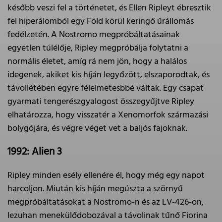
később veszi fel a történetet, és Ellen Ripleyt ébresztik
fel hiperálomból egy Föld körül keringő űrállomás
fedélzetén. A Nostromo megpróbáltatásainak
egyetlen túlélője, Ripley megpróbálja folytatni a
normális életet, amíg rá nem jön, hogy a halálos
idegenek, akiket kis híján legyőzött, elszaporodtak, és
távollétében egyre félelmetesbbé váltak. Egy csapat
gyarmati tengerészgyalogost összegyűjtve Ripley
elhatározza, hogy visszatér a Xenomorfok származási
bolygójára, és végre véget vet a baljós fajoknak.
1992: Alien 3
Ripley minden esély ellenére él, hogy még egy napot
harcoljon. Miután kis híján megúszta a szörnyű
megpróbáltatásokat a Nostromo-n és az LV-426-on,
lezuhan menekülődobozával a távolinak tűnő Fiorina