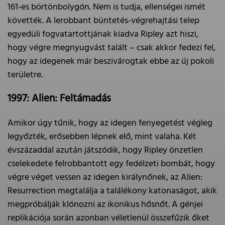
161-es börtönbolygón. Nem is tudja, ellenségei ismét
követték. A lerobbant büntetés-végrehajtási telep
egyedüli fogvatartottjának kiadva Ripley azt hiszi,
hogy végre megnyugvást talált – csak akkor fedezi fel,
hogy az idegenek már beszivárogtak ebbe az új pokoli
területre.
1997: Alien: Feltámadás
Amikor úgy tűnik, hogy az idegen fenyegetést végleg
legyőzték, erősebben lépnek elő, mint valaha. Két
évszázaddal azután játszódik, hogy Ripley önzetlen
cselekedete felrobbantott egy fedélzeti bombát, hogy
végre véget vessen az idegen királynőnek, az Alien:
Resurrection megtalálja a találékony katonaságot, akik
megpróbálják klónozni az ikonikus hősnőt. A génjei
replikációja során azonban véletlenül összefűzik őket