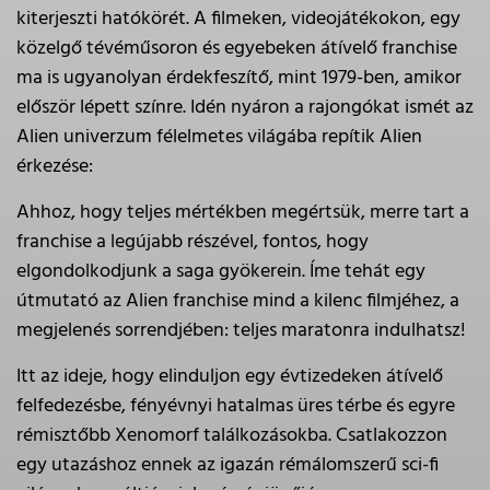
kiterjeszti hatókörét. A filmeken, videojátékokon, egy
közelgő tévéműsoron és egyebeken átívelő franchise
ma is ugyanolyan érdekfeszítő, mint 1979-ben, amikor
először lépett színre. Idén nyáron a rajongókat ismét az
Alien univerzum félelmetes világába repítik Alien
érkezése:
Ahhoz, hogy teljes mértékben megértsük, merre tart a
franchise a legújabb részével, fontos, hogy
elgondolkodjunk a saga gyökerein. Íme tehát egy
útmutató az Alien franchise mind a kilenc filmjéhez, a
megjelenés sorrendjében: teljes maratonra indulhatsz!
Itt az ideje, hogy elinduljon egy évtizedeken átívelő
felfedezésbe, fényévnyi hatalmas üres térbe és egyre
rémisztőbb Xenomorf találkozásokba. Csatlakozzon
egy utazáshoz ennek az igazán rémálomszerű sci-fi