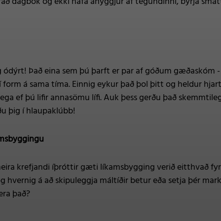
fað dagbók og ekki hafa áhyggjur af tegundinni, byrja smátt 
ódýrt! Það eina sem þú þarft er par af góðum gæðaskóm - þjá
form á sama tíma. Einnig eykur það þol þitt og heldur hjart
lega ef þú lifir annasömu lífi. Auk þess gerðu það skemmti
ðu þig í hlaupaklúbb!
amsbyggingu
meira krefjandi íþróttir gæti líkamsbygging verið eitthvað fyri
 hvernig á að skipuleggja máltíðir betur eða setja þér mar
era það?