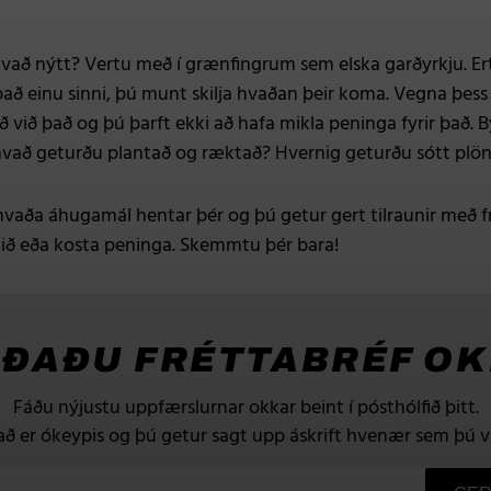
hvað nýtt? Vertu með í grænfingrum sem elska garðyrkju. Ertu
 það einu sinni, þú munt skilja hvaðan þeir koma. Vegna þess
ð við það og þú þarft ekki að hafa mikla peninga fyrir það. 
hvað geturðu plantað og ræktað? Hvernig geturðu sótt plöntur
aða áhugamál hentar þér og þú getur gert tilraunir með fr
ókið eða kosta peninga. Skemmtu þér bara!
ÐAÐU FRÉTTABRÉF O
Fáðu nýjustu uppfærslurnar okkar beint í pósthólfið þitt.
að er ókeypis og þú getur sagt upp áskrift hvenær sem þú vi