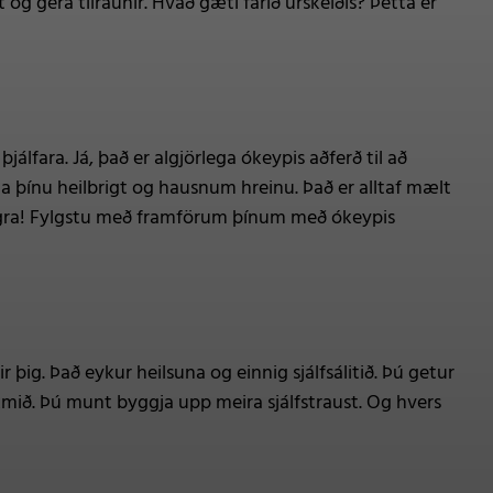
og gera tilraunir. Hvað gæti farið úrskeiðis? Þetta er
lfara. Já, það er algjörlega ókeypis aðferð til að
a þínu heilbrigt og hausnum hreinu. Það er alltaf mælt
legra! Fylgstu með framförum þínum með ókeypis
r þig. Það eykur heilsuna og einnig sjálfsálitið. Þú getur
kmið. Þú munt byggja upp meira sjálfstraust. Og hvers