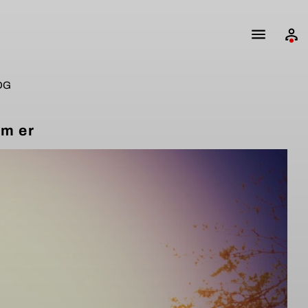
ÖG
em er