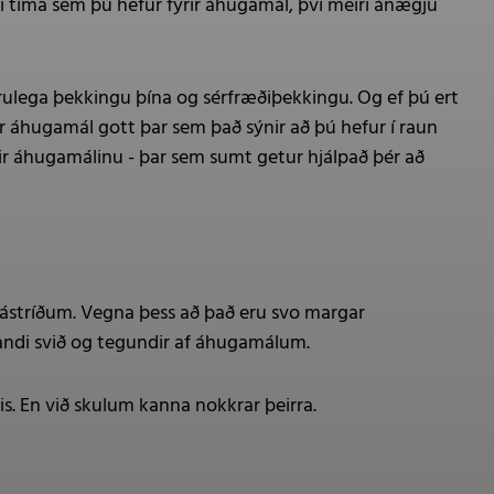
iri tíma sem þú hefur fyrir áhugamál, því meiri ánægju
verulega þekkingu þína og sérfræðiþekkingu. Og ef þú ert
á er áhugamál gott þar sem það sýnir að þú hefur í raun
tir áhugamálinu - þar sem sumt getur hjálpað þér að
 ástríðum. Vegna þess að það eru svo margar
andi svið og tegundir af áhugamálum.
s. En við skulum kanna nokkrar þeirra.