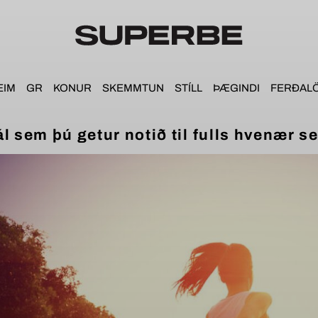
EIM
GR
KONUR
SKEMMTUN
STÍLL
ÞÆGINDI
FERÐAL
 sem þú getur notið til fulls hvenær s