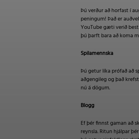
Þú verður að horfast í au
peningum! Það er auðvelt
YouTube gæti verið besti
þú þarft bara að koma 
Spilamennska
Þú getur líka prófað að s
aðgengileg og það krefst
nú á dögum.
Blogg
Ef þér finnst gaman að sk
reynsla. Ritun hjálpar þ