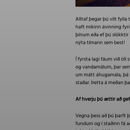
Alltaf þegar þú vilt fyll
haft mikinn ávinning fyri
þínum eða ef þú slökktir 
nýta tímann sem best!
Í fyrsta lagi fáum við öl
og vandamálum, þar sem 
um mátt áhugamála, þá get
staðar. Þetta á meðan þa
Af hverju þú ættir að gefa
Vegna þess að þú þarft þe
fundum og í staðinn fá a