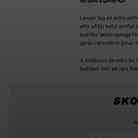
Byrjaðu á garðyrkju
Langar þig að prófa eitt
eftir að þú hefur prófað
það líka lækningalega hli
gerðu rannsóknir þínar: 
Á endanum ákveður þú hv
það þarf ekki að vera fl
SKO
Þ