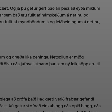
rábært. Og já þú getur gert það án þess að eyða miklum
Þar sem það eru fullt af námskeiðum á netinu og
 eru fullt af myndböndum á og leiðbeiningum á netinu,
manum og græða líka peninga. Netspilun er mjög
tölvu eða jafnvel símann þar sem ný leikjaöpp eru til
ugglega að prófa það! Það gæti verið frábær gefandi
iðast. Þú getur stofnað einkablogg eða opið blogg, eða