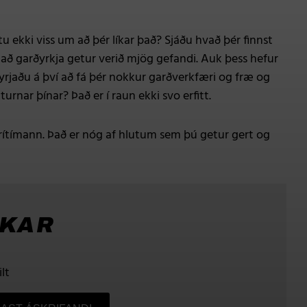
 ekki viss um að þér líkar það? Sjáðu hvað þér finnst
 að garðyrkja getur verið mjög gefandi. Auk þess hefur
Byrjaðu á því að fá þér nokkur garðverkfæri og fræ og
nar þínar? Það er í raun ekki svo erfitt.
ítímann. Það er nóg af hlutum sem þú getur gert og
KKAR
lt