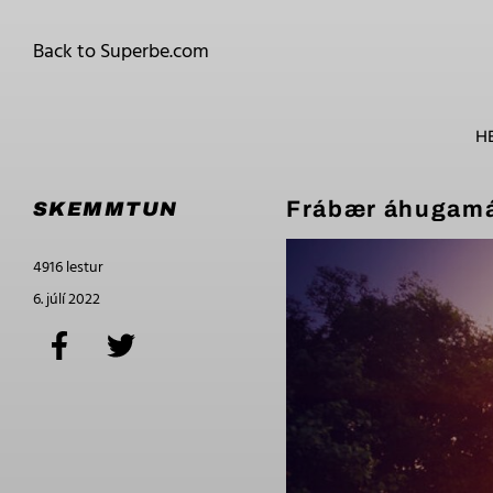
Back to Superbe.com
H
Frábær áhugamál
SKEMMTUN
4916 lestur
6. júlí 2022