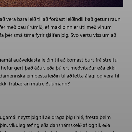
 vera bara leið til að forðast leiðindi! Það getur í raun
 fer með þau í rúmið, ef maki þinn er úti með vinum
a þér smá tíma fyrir sjálfan þig. Svo vertu viss um að
ugamál auðveldasta leiðin til að komast burt frá streitu
efur gert það áður, eða þú ert meðvitaður eða ekki
amennska ein besta leiðin til að létta álagi og vera til
ar ekki frábæran matreiðslumann?
gamál neytt þig til að draga þig í hlé, fresta þeim
þín, vikuleg æfing eða dansnámskeið af og til, eða