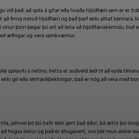
gu við það: að spila á gítar eða hvaða hljóðfæri sem er er f
 að finna notuð hljóðfæri og það þarf ekki alltaf kennara. 
 vinur þinn þegar þú ert að leita að hljóðfærakennslu. Það
með æfingar og vera samkvæmur.
pila spilavíti á netinu. Þetta er auðveld leið til að eyða tí
 ekki gír eða sérfræðiþekkingar, það er nóg að vera með borð
rifa, jafnvel þó þú hafir ekki gert það áður, þá ættir þú ör
ér að hugsa betur og það er áhugavert, svo þér mun aldrei le