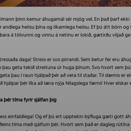
a tímann þinn kemur áhugamál sér mjög vel. En það þarf ekki að
r andlega heilsu þína og líkamlega heilsu. Ef þú átt börn og
bara á tölvunni og vinnu á netinu er lokið, gætirðu viljað gef
l stressaða daga! Stress er svo pirrandi. Sem betur fer eru áh
þau geta tekið streituna úr huga þínum. Svo hvort sem þú h
a þau í raun hjálpað þér að vera til staðar. Til dæmis er eld
ð hjálpar þér líka að læra nýja félagslega færni! Hver elsk
 þér tíma fyrir sjálfan þig
ss einfaldlega! Og ef þú ert upptekin býfluga gæti gott áhu
ðeins tíma með sjálfum þér. Hvort sem það er dagleg rútína 