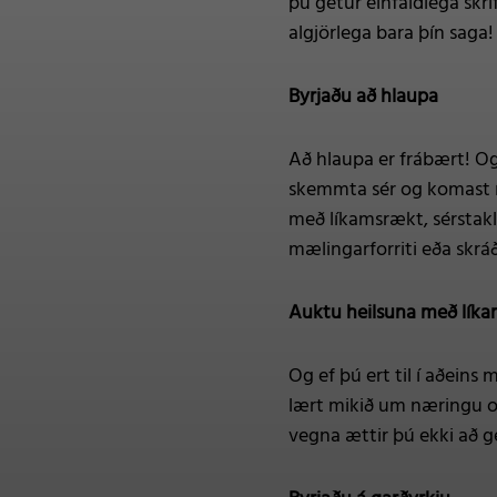
þú getur einfaldlega skri
algjörlega bara þín saga!
Byrjaðu að hlaupa
Að hlaupa er frábært! Og 
skemmta sér og komast í 
með líkamsrækt, sérstak
mælingarforriti eða skrá
Auktu heilsuna með lík
Og ef þú ert til í aðeins 
lært mikið um næringu og
vegna ættir þú ekki að g