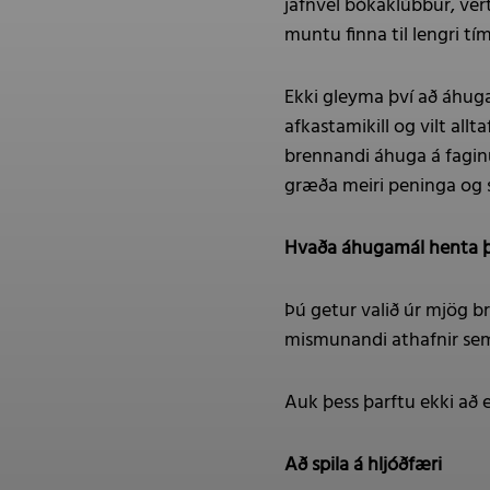
jafnvel bókaklúbbur, vert
muntu finna til lengri tíma
Ekki gleyma því að áhugam
afkastamikill og vilt all
brennandi áhuga á faginu
græða meiri peninga og s
Hvaða áhugamál henta þ
Þú getur valið úr mjög b
mismunandi athafnir sem
Auk þess þarftu ekki að 
Að spila á hljóðfæri