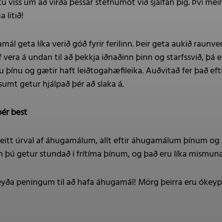
u viss um að virða þessar stefnumót við sjálfan þig. Því me
 litið!
ál geta líka verið góð fyrir ferilinn. Þeir geta aukið raun
taf vera á undan til að þekkja iðnaðinn þinn og starfssvið, þ
 þínu og gætir haft leiðtogahæfileika. Auðvitað fer það ef
umt getur hjálpað þér að slaka á.
ér best
reitt úrval af áhugamálum, allt eftir áhugamálum þínum og
 þú getur stundað í frítíma þínum, og það eru líka mismun
eyða peningum til að hafa áhugamál! Mörg þeirra eru ókeypi