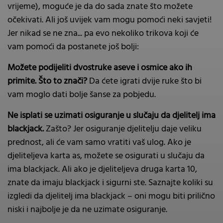
vrijeme), moguće je da do sada znate što možete
očekivati. Ali još uvijek vam mogu pomoći neki savjeti!
Jer nikad se ne zna... pa evo nekoliko trikova koji će
vam pomoći da postanete još bolji:
Možete podijeliti dvostruke aseve i osmice ako ih
primite. Što to znači?
Da ćete igrati dvije ruke što bi
vam moglo dati bolje šanse za pobjedu.
Ne isplati se uzimati osiguranje u slučaju da djelitelj ima
blackjack.
Zašto? Jer osiguranje djelitelju daje veliku
prednost, ali će vam samo vratiti vaš ulog. Ako je
djeliteljeva karta as, možete se osigurati u slučaju da
ima blackjack. Ali ako je djeliteljeva druga karta 10,
znate da imaju blackjack i sigurni ste. Saznajte koliki su
izgledi da djelitelj ima blackjack – oni mogu biti prilično
niski i najbolje je da ne uzimate osiguranje.