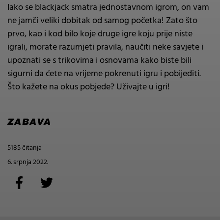
Iako se blackjack smatra jednostavnom igrom, on vam
ne jamči veliki dobitak od samog početka! Zato što
prvo, kao i kod bilo koje druge igre koju prije niste
igrali, morate razumjeti pravila, naučiti neke savjete i
upoznati se s trikovima i osnovama kako biste bili
sigurni da ćete na vrijeme pokrenuti igru i pobijediti.
Što kažete na okus pobjede? Uživajte u igri!
ZABAVA
5185 čitanja
6. srpnja 2022.