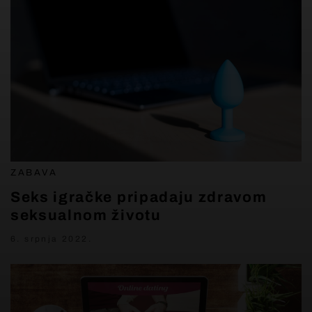
ZABAVA
Seks igračke pripadaju zdravom
seksualnom životu
6. srpnja 2022.