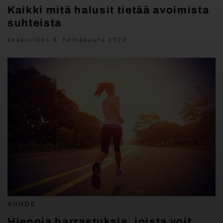
Kaikki mitä halusit tietää avoimista
suhteista
keskiviikko 6. heinäkuuta 2022
VIIHDE
Hienoja harrastuksia, joista voit