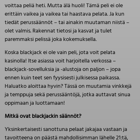
voittaa peliä heti. Mutta älä huoli! Tämä peli ei ole
erittäin vaikea ja vaikea tai haastava pelata. Ja kun
tiedät perussäännöt – tai ainakin muutaman niistä –
olet valmis. Rakennat tietosi ja kasvat ja tulet
paremmaksi pelissä joka kokemuksella.
Koska blackjack ei ole vain peli, jota voit pelata
kasinolla! Itse asiassa voit harjoitella verkossa –
blackjack-sovelluksia ja -alustoja on paljon – jopa
ennen kuin teet sen fyysisesti julkisessa paikassa.
Haluatko aloittaa hyvin? Tässä on muutamia vinkkejä
ja temppuja sekä perussääntöjä, jotka auttavat sinua
oppimaan ja luottamaan!
Mitkä ovat blackjackin säännöt?
Yksinkertaisesti sanottuna pelaat jakajaa vastaan ja
tavoitteena on päästä mahdollisimman lähelle 21:tä,