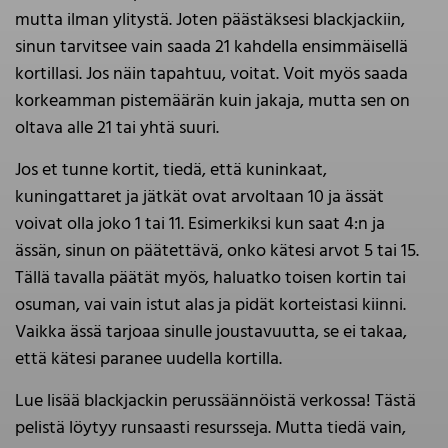
mutta ilman ylitystä. Joten päästäksesi blackjackiin,
sinun tarvitsee vain saada 21 kahdella ensimmäisellä
kortillasi. Jos näin tapahtuu, voitat. Voit myös saada
korkeamman pistemäärän kuin jakaja, mutta sen on
oltava alle 21 tai yhtä suuri.
Jos et tunne kortit, tiedä, että kuninkaat,
kuningattaret ja jätkät ovat arvoltaan 10 ja ässät
voivat olla joko 1 tai 11. Esimerkiksi kun saat 4:n ja
ässän, sinun on päätettävä, onko kätesi arvot 5 tai 15.
Tällä tavalla päätät myös, haluatko toisen kortin tai
osuman, vai vain istut alas ja pidät korteistasi kiinni.
Vaikka ässä tarjoaa sinulle joustavuutta, se ei takaa,
että kätesi paranee uudella kortilla.
Lue lisää blackjackin perussäännöistä verkossa! Tästä
pelistä löytyy runsaasti resursseja. Mutta tiedä vain,