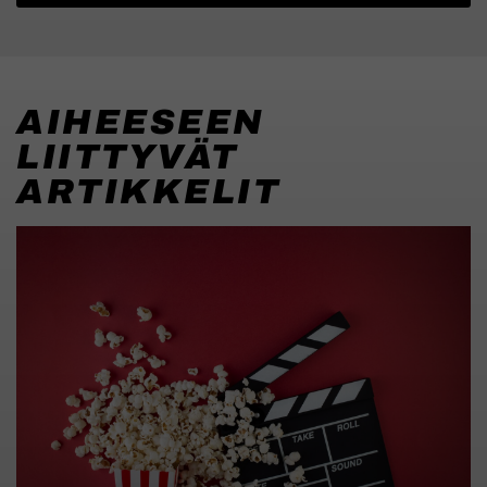
AIHEESEEN
LIITTYVÄT
ARTIKKELIT