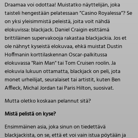
Draamaa voi odottaa! Muistatko näyttelijän, joka
taisteli hengestään pelatessaan ”Casino Royalessa”? Se
on yksi yleisimmistä peleistä, joita voit nähdä
elokuvissa: blackjack. Daniel Craigin esittämä
brittiläinen supervakooja rakastaa blackjackia. Jos et
ole nähnyt kyseistä elokuvaa, ehkä muistat Dustin
Hoffmanin korttilaskennan Oscar-palkitussa
elokuvassa "Rain Man" tai Tom Cruisen roolin. Ja
elokuvia lukuun ottamatta, blackjack on peli, jota
monet urheilijat, seuralaiset tai artistit, kuten Ben
Affleck, Michal Jordan tai Paris Hilton, suosivat.
Mutta oletko koskaan pelannut sitä?
Mistä pelistä on kyse?
Ensimmäinen asia, joka sinun on tiedettävä
blackjackista, on se, että et voi vain istua pöytään ja