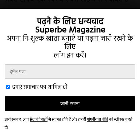
6 जुलाई 2022
पढ़ने के लिए धन्यवाद
Superbe Magazine
अपना निःशुल्क खाता बनाएं या पढ़ना जारी रखने के
लिए
लॉग इन करें।
Twitter
Instagram
हमारे समाचार पत्र शामिल हों
जारी रखना
शर्तें
गोपनीयता
खाता
संपर्क करना
This website uses cookies to improve your browsing experience and
provide additional functionality.
Read more
जारी रखकर, आप
सेवा की शर्तों
से सहमत होते हैं और हमारी
गोपनीयता नीति
को स्वीकार करते
© 2026 Superbe Magazine
हैं।
Accept All
Customize