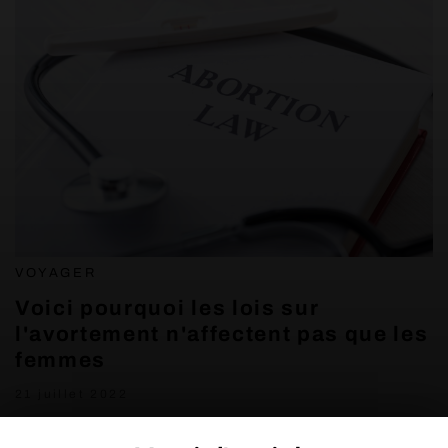
VOYAGER
Voici pourquoi les lois sur
l'avortement n'affectent pas que les
femmes
21 juillet 2022