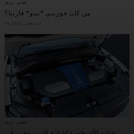
فخم. ترف
من كان جوزيبي "نينو" فارينا؟
18 أغسطس 2022
فخم. ترف
حشد الأسطورة لقيادة الهيدروجين في