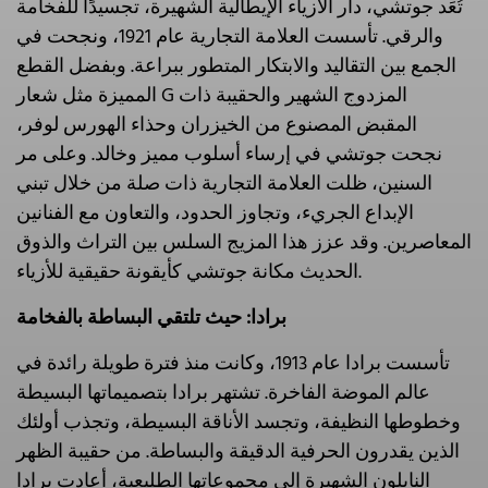
تُعَد جوتشي، دار الأزياء الإيطالية الشهيرة، تجسيدًا للفخامة
والرقي. تأسست العلامة التجارية عام 1921، ونجحت في
الجمع بين التقاليد والابتكار المتطور ببراعة. وبفضل القطع
المميزة مثل شعار G المزدوج الشهير والحقيبة ذات
المقبض المصنوع من الخيزران وحذاء الهورس لوفر،
نجحت جوتشي في إرساء أسلوب مميز وخالد. وعلى مر
السنين، ظلت العلامة التجارية ذات صلة من خلال تبني
الإبداع الجريء، وتجاوز الحدود، والتعاون مع الفنانين
المعاصرين. وقد عزز هذا المزيج السلس بين التراث والذوق
الحديث مكانة جوتشي كأيقونة حقيقية للأزياء.
برادا: حيث تلتقي البساطة بالفخامة
تأسست برادا عام 1913، وكانت منذ فترة طويلة رائدة في
عالم الموضة الفاخرة. تشتهر برادا بتصميماتها البسيطة
وخطوطها النظيفة، وتجسد الأناقة البسيطة، وتجذب أولئك
الذين يقدرون الحرفية الدقيقة والبساطة. من حقيبة الظهر
النايلون الشهيرة إلى مجموعاتها الطليعية، أعادت برادا