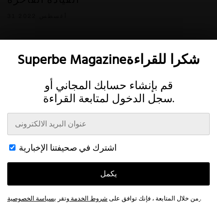
31 أغسطس 2022
Superbe Magazineشكرا للقراءة
قم بإنشاء حسابك المجاني أو
سجل الدخول لمتابعة القراءة.
Twitter
Instagram
اشترك في صحيفتنا الإخبارية
اتصال
الحساب
خصوصية
شروط
يكمل
This website uses cookies to improve your browsing experience and
provide additional functionality.
Read more
© 2026 Superbe Magazine
.
بسياسة الخصوصية
من خلال المتابعة ، فإنك توافق على
شروط الخدمة
وتقر
Accept All
Customize