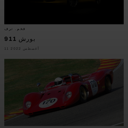
فخم. ترف
بورش 911
11 أغسطس 2022