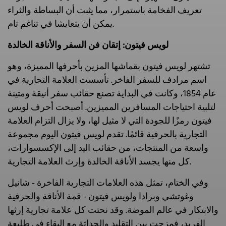
تعريف الفخامة باستمرار، مما يثبت أن البساطة والثراء
يمكن أن يتعايشا في تناغم تام.
لويس فيتون: إتقان فن السفر والأناقة الخالدة
تشتهر لويس فيتون بقماشها المزين بأحرفها المميزة، وهو
اسم مرادف للسفر الفاخر. تأسست العلامة التجارية في
عام 1854، وكانت في البداية تصنع حقائب سفر أنيقة ومتينة
لتلبية احتياجات المسافرين المميزين. أصبحت أحرف لويس
فيتون رمزًا للجودة التي لا مثيل لها، ولا يزال التزام العلامة
التجارية بالحرفية قائمًا. تقدم لويس فيتون اليوم مجموعة
واسعة من المنتجات، من حقائب اليد إلى الإكسسوارات،
كل منها يجسد الأناقة الخالدة وإرث العلامة التجارية.
وفي الختام، تمثل هذه العلامات التجارية الفاخرة - شانيل
وغوتشي وبرادا ولويس فيتون - قمة الأناقة والحرفية
والابتكار في عالم الموضة. وقد نحتت كل علامة تجارية إرثها
الفريد، فمزجت بين التقليد والحداثة مع البقاء في طليعة