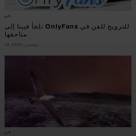
فن
تلجأ فيينا إلى OnlyFans للترويج للفن في
متاحفها
18 نوفمبر 2022
فن