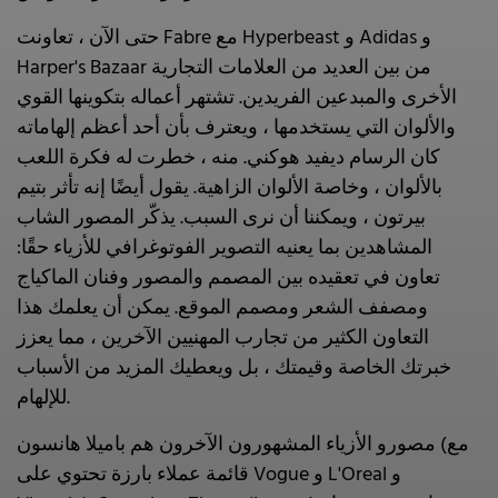
حتى الآن ، تعاونت Fabre مع Hyperbeast و Adidas و
Harper's Bazaar من بين العديد من العلامات التجارية
الأخرى والمبدعين الفريدين. تشتهر أعماله بتكوينها القوي
والألوان التي يستخدمها ، ويعترف بأن أحد أعظم إلهاماته
كان الرسام ديفيد هوكني. منه ، خطرت له فكرة اللعب
بالألوان ، وخاصة الألوان الزاهية. يقول أيضًا إنه تأثر بتيم
بيرتون ، ويمكننا أن نرى السبب. يذكّر المصور الشاب
المشاهدين بما يعنيه التصوير الفوتوغرافي للأزياء حقًا:
تعاون في تعقيده بين المصمم والمصور وفنان الماكياج
ومصفف الشعر ومصمم الموقع. يمكن أن يعلمك هذا
التعاون الكثير من تجارب المهنيين الآخرين ، مما يعزز
خبرتك الخاصة وقيمتك ، بل ويعطيك المزيد من الأسباب
للإلهام.
مصورو الأزياء المشهورون الآخرون هم باميلا هانسون (مع
قائمة عملاء بارزة تحتوي على Vogue و L'Oreal و