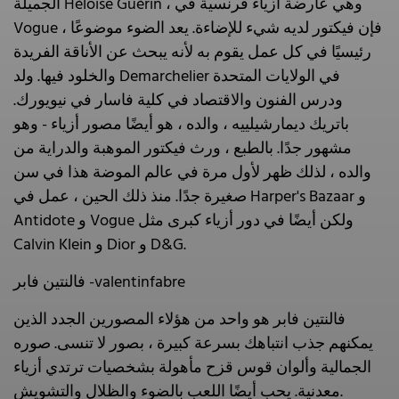
الجميلة Héloïse Guérin ، وهي عارضة أزياء فرنسية في
Vogue ، فإن فيكتور لديه شيء للإضاءة. يعد الضوء موضوعًا
رئيسيًا في كل عمل يقوم به لأنه يبحث عن الأناقة الفريدة
والخلود فيها. ولد Demarchelier في الولايات المتحدة
ودرس الفنون والاقتصاد في كلية فاسار في نيويورك.
باتريك ديمارشيلييه ، والده ، هو أيضًا مصور أزياء - وهو
مشهور جدًا. بالطبع ، ورث فيكتور الموهبة والدراية من
والده ، لذلك ظهر لأول مرة في عالم الموضة هذا في سن
صغيرة جدًا. منذ ذلك الحين ، عمل في Harper's Bazaar و
Antidote و Vogue ولكن أيضًا في دور أزياء كبرى مثل
Calvin Klein و Dior و D&G.
فالنتين فابر -valentinfabre
فالنتين فابر هو واحد من هؤلاء المصورين الجدد الذين
يمكنهم جذب انتباهك بسرعة كبيرة ، بصور لا تنسى. صوره
الجمالية وألوان قوس قزح مأهولة بشخصيات ترتدي أزياء
معدنية. يحب أيضًا اللعب بالضوء والظلال والتشويش.