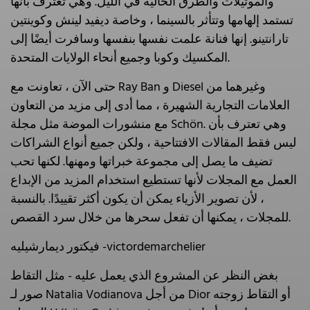
والموتيلات والطرق الخالية في الليل. وهي تعترف بأنها
تستمد إلهامها وتتأثر بالسينما ، وخاصة ديفيد لينش وكوينتين
تارانتينو. إنها فنانة علمت نفسها بنفسها وسافرت أيضًا إلى
المكسيك وكوبا وجميع أنحاء الولايات المتحدة.
حتى الآن ، تعاونت مع Ray Ban و Diesel وغيرهما من
العلامات التجارية الشهيرة ، مما أدى إلى مزيد من التعاون
مع منشورات الموضة مثل مجلة Schön. وهي تعترف بأن
ليس فقط المقالات الافتتاحية ، ولكن جميع أنواع الشراكات
تضيف ما يصل إلى مجموعة خبراتها ومهنها. لكنها تحب
العمل مع المجلات لأنها تستطيع استخدام المزيد من الإبداع
، لأن تصوير الأزياء يمكن أن يكون أكثر تقييدًا. بالنسبة
للمجلات ، يمكنها أن تفعل سحرها من خلال سرد القصص.
فيكتور ديمارشيليه -victordemarchelier
بغض النظر عن المشروع الذي يعمل عليه - مثل التقاط
صور لـ Natalia Vodianova من أجل Dior أو التقاط زوجته