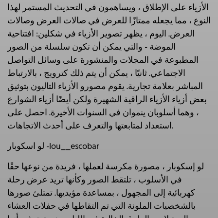
الأزياء على الإطلاق ، ويساهمون في التحديث المستمر لهذا
النوع ، مما يجعله ممتازًا للعرض في صالات العرض وصالات
العرض. اليوم ، يظهر تصوير الأزياء في شكلين: افتتاحية
الموضة - والتي يمكن أن تكون سلسلة من الصور
المطبوعة في المجلات والمنشورة على وسائل التواصل
الاجتماعي. ثانيًا ، يمكن أن يتم ذلك كترويج ، بالارتباط
المباشر بعلامة تجارية. يقوم مصورو الأزياء التاليون بتوثيق
بعض أزياء الأزياء الراقية الشهيرة ولكن أيضًا أزياء الشوارع
، وهما أسلوبان ينموان في السنوات الأخيرة. احصل على
استعداد لمتابعتها والتعرف على أحدث الاتجاهات.
لو اسكوبار -lou__escobar
لو إسكوبار ، مصورة مكرسة لعملها ، فريدة من نوعها حقًا
في الأسلوب ، تلتقط الصور وكأنها تريد عرض رحلة
كهربائية إلى المجهول ، بمساعدة مؤيديها. تمتلئ صورها
بالشخصيات الملونة التي تم التقاطها في حفلات العشاء