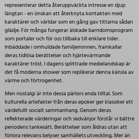
representerar detta återuppväckta intresse en djup
längtan - en önskan att återknyta kontakten med
karaktärer och världar som en gång gav tittarna sådan
glädje. För många fungerar älskade barndomsprogram
som portaler och för oss tillbaka till enklare tider.
Inbäddade i omhuldade familjeminnen, framkallar
deras tidlösa berättelser och hjärtevärmande
karaktärer tröst. I dagens splittrade medielandskap är
det få moderna shower som replikerar denna känsla av
värme och förtrogenhet.
Men nostalgi är inte dessa pärlors enda tilltal. Som
kulturella artefakter från deras epoker ger klassiker ett
värdefullt socialt sammanhang. Genom deras
reflekterade värderingar och sedvänjor förstår vi bättre
periodens tankesätt. Berättelser som åldras utan att
förlora relevans belyser samhällets utveckling. Mer än