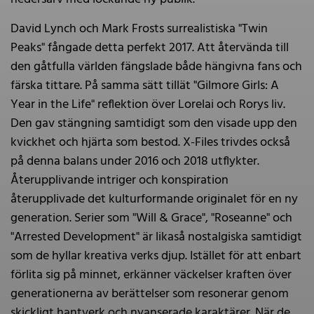
David Lynch och Mark Frosts surrealistiska "Twin
Peaks" fångade detta perfekt 2017. Att återvända till
den gåtfulla världen fängslade både hängivna fans och
färska tittare. På samma sätt tillät "Gilmore Girls: A
Year in the Life" reflektion över Lorelai och Rorys liv.
Den gav stängning samtidigt som den visade upp den
kvickhet och hjärta som bestod. X-Files trivdes också
på denna balans under 2016 och 2018 utflykter.
Återupplivande intriger och konspiration
återupplivade det kulturformande originalet för en ny
generation. Serier som "Will & Grace", "Roseanne" och
"Arrested Development" är likaså nostalgiska samtidigt
som de hyllar kreativa verks djup. Istället för att enbart
förlita sig på minnet, erkänner väckelser kraften över
generationerna av berättelser som resonerar genom
skickligt hantverk och nyanserade karaktärer. När de