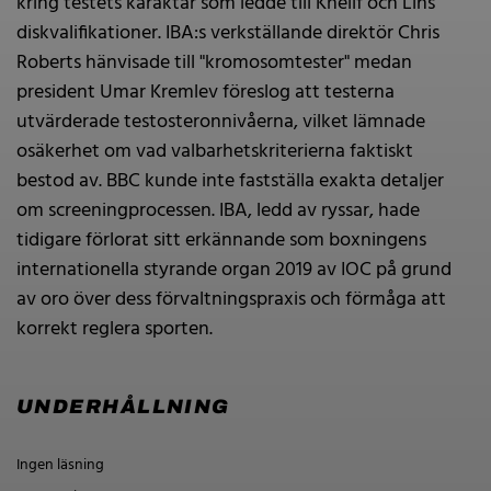
kring testets karaktär som ledde till Khelif och Lins
diskvalifikationer. IBA:s verkställande direktör Chris
Roberts hänvisade till "kromosomtester" medan
president Umar Kremlev föreslog att testerna
utvärderade testosteronnivåerna, vilket lämnade
osäkerhet om vad valbarhetskriterierna faktiskt
bestod av. BBC kunde inte fastställa exakta detaljer
om screeningprocessen. IBA, ledd av ryssar, hade
tidigare förlorat sitt erkännande som boxningens
internationella styrande organ 2019 av IOC på grund
av oro över dess förvaltningspraxis och förmåga att
korrekt reglera sporten.
UNDERHÅLLNING
Ingen läsning