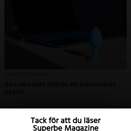
UNDERHÅLLNING
Sexleksaker tillhör ett hälsosamt
sexliv
6 juli 2022
Tack för att du läser
Superbe Magazine