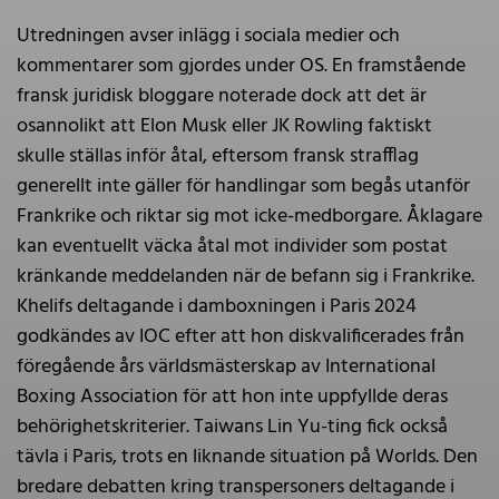
Utredningen avser inlägg i sociala medier och
kommentarer som gjordes under OS. En framstående
fransk juridisk bloggare noterade dock att det är
osannolikt att Elon Musk eller JK Rowling faktiskt
skulle ställas inför åtal, eftersom fransk strafflag
generellt inte gäller för handlingar som begås utanför
Frankrike och riktar sig mot icke-medborgare. Åklagare
kan eventuellt väcka åtal mot individer som postat
kränkande meddelanden när de befann sig i Frankrike.
Khelifs deltagande i damboxningen i Paris 2024
godkändes av IOC efter att hon diskvalificerades från
föregående års världsmästerskap av International
Boxing Association för att hon inte uppfyllde deras
behörighetskriterier. Taiwans Lin Yu-ting fick också
tävla i Paris, trots en liknande situation på Worlds. Den
bredare debatten kring transpersoners deltagande i