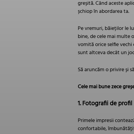
greșită. Când aceste apli
șchiop în abordarea ta.
Pe vremuri, băieților le
bine, de cele mai multe o
vomită orice selfie vechi
sunt altceva decât un jo
Să aruncăm o privire și 
Cele mai bune zece greșeli 
1. Fotografii de profi
Primele impresii contează.
confortabile, îmbunătățiți