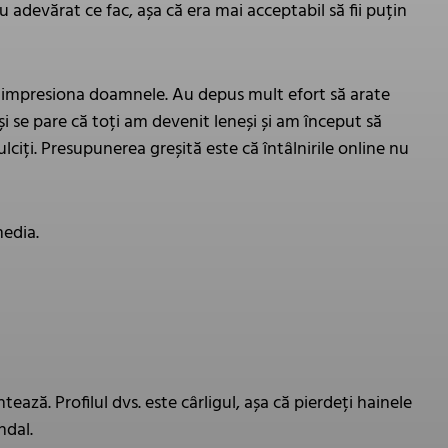
u adevărat ce fac, așa că era mai acceptabil să fii puțin
a impresiona doamnele. Au depus mult efort să arate
i se pare că toți am devenit leneși și am început să
ciți. Presupunerea greșită este că întâlnirile online nu
media.
ează. Profilul dvs. este cârligul, așa că pierdeți hainele
ndal.