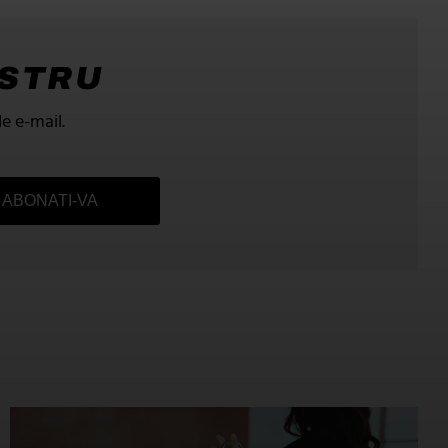
OSTRU
de e-mail.
ABONATI-VA