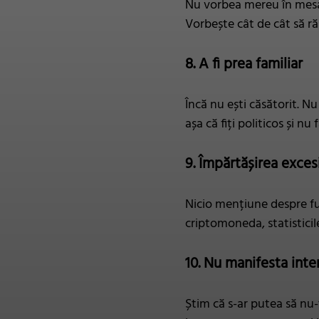
Nu vorbea mereu în mesajel
Vorbește cât de cât să ră
8. A fi prea familiar
Încă nu ești căsătorit. N
așa că fiți politicos și nu 
9. Împărtășirea exces
Nicio mențiune despre fu
criptomoneda, statisticil
10. Nu manifesta inte
Știm că s-ar putea să nu-ț