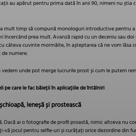
cații au apărut pentru prima dată în anii 90, nimeni nu știa c
 lua mult timp să compună monologuri introductive pentru 
ri încercând prea mult. Avanză rapid cu un deceniu sau doi ș
 cu câteva cuvinte mormăite, în așteptarea că ne vom lăsa cul
c de numere.
să vedem unde pot merge lucrurile prost și cum le putem re
pe care le fac băieții în aplicațiile de întâlniri
l șchioapă, leneșă și prostească
 Dacă ai o fotografie de profil proastă, nimic altceva nu cont
-vă jocul pentru selfie-uri și curățați orice dezordine din fu