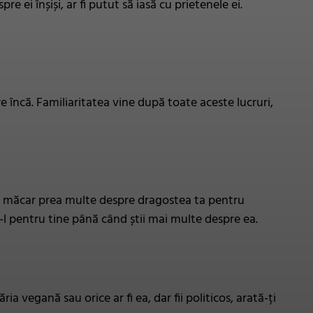
 ei înșiși, ar fi putut să iasă cu prietenele ei.
re încă. Familiaritatea vine după toate aceste lucruri,
ci măcar prea multe despre dragostea ta pentru
-l pentru tine până când știi mai multe despre ea.
a vegană sau orice ar fi ea, dar fii politicos, arată-ți