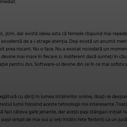
imediat.
t, știm, dar există ideea asta că femeile răspund mai repede
e excelentă de a-i atrage atenția. Deși există un anumit meri
ult prea riscant. Nu o face. Nu a existat niciodată un momen
i devine mai mare în fiecare zi. Indiferent dacă sunteți în cău
ație pentru dvs. Software-ul devine din ce în ce mai sofisticat 
egătură cu săriți în lumea întâlnirilor online, lăsați-le deopa
i restul lumii folosind aceste tehnologii noi interesante. Toa
să faci câteva gafe jenante, dar acești pași stângaci inițiali 
 pașii simpli de mai sus și veți întâlni fete fierbinți ca un ju