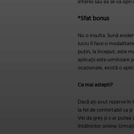
interes sau ea se va opri 
*Sfat bonus
Nu o insulta. Sună eviden
lucru îl face o modalitat
puțin, la început, este m
aplicații este uimitoare ș
ocazionale, există o aplic
Ce mai astepti?
Dacă ați avut rezerve în l
la fel de confortabil ca ș
Vei da greș și s-ar putea 
întâlnirilor online. Urmați