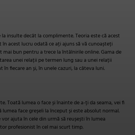
 la insulte decât la complimente. Teoria este că acest
t în acest lucru odată ce ați ajuns să vă cunoașteți
t mai bun pentru a trece la întâlnirile online. Gama de
tarea unei relații pe termen lung sau a unei relații
în fiecare an și, în unele cazuri, la câteva luni.
rte. Toată lumea o face și înainte de a-ți da seama, vei fi
tă lumea face greșeli la început și este absolut normal.
te vor ajuta în cele din urmă să reușești în lumea
cător profesionist în cel mai scurt timp.