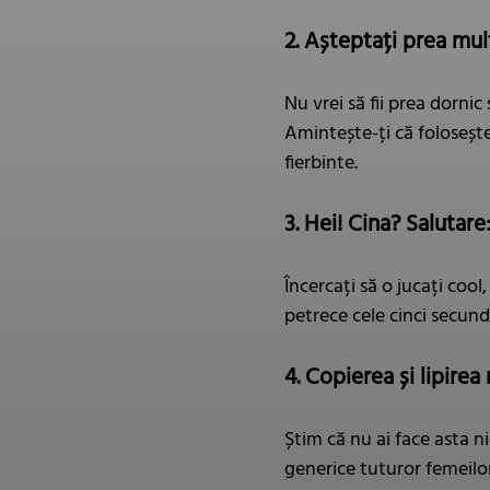
2. Așteptați prea mu
Nu vrei să fii prea dorni
Amintește-ți că folosește 
fierbinte.
3. Hei! Cina? Salutare:
Încercați să o jucați cool,
petrece cele cinci secund
4. Copierea și lipire
Știm că nu ai face asta ni
generice tuturor femeilor 