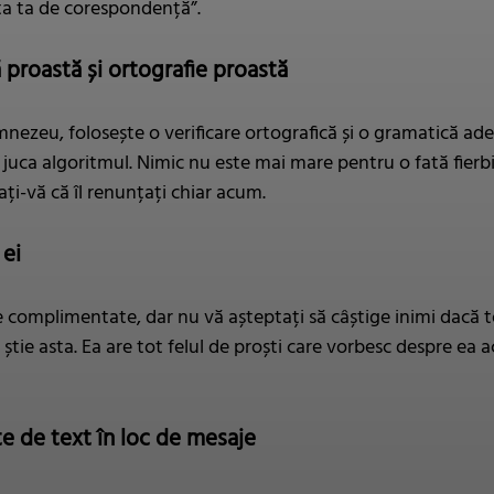
sta ta de corespondență”.
 proastă și ortografie proastă
ezeu, folosește o verificare ortografică și o gramatică adec
juca algoritmul. Nimic nu este mai mare pentru o fată fierbi
ați-vă că îl renunțați chiar acum.
 ei
fie complimentate, dar nu vă așteptați să câștige inimi dacă to
și știe asta. Ea are tot felul de proști care vorbesc despre e
te de text în loc de mesaje