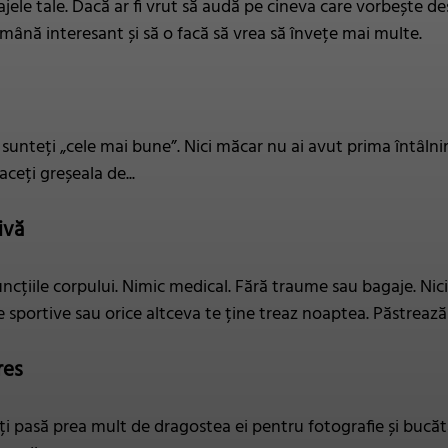
e tale. Dacă ar fi vrut să audă pe cineva care vorbește despre
mână interesant și să o facă să vrea să învețe mai multe.
u sunteți „cele mai bune”. Nici măcar nu ai avut prima întâlni
faceți greșeala de...
ivă
ncțiile corpului. Nimic medical. Fără traume sau bagaje. Ni
e sportive sau orice altceva te ține treaz noaptea. Păstrează
res
i pasă prea mult de dragostea ei pentru fotografie și bucătări