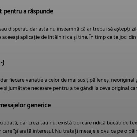
lt pentru a răspunde
c sau disperat, dar asta nu înseamnă că ar trebui să aștepți z
aceeași aplicație de întâlniri ca și tine. În timp ce te joci d
-)
 dar fiecare variație a celor de mai sus țipă leneș, neoriginal ș
e și jumătate necesare pentru a te gândi la ceva original car
a mesajelor generice
ciodată, dar crezi sau nu, există tipi care ridică bucăți de t
care își arată interesul. Nu tratați mesajele dvs. ca pe o pâl