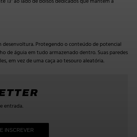
é 13" ao lado de bolsos dedicados que mantêm a
om desenvoltura. Protegendo o conteúdo de potencial
ho de águia em tudo armazenado dentro. Suas paredes
ples, em vez de uma caça ao tesouro aleatória.
LETTER
e entrada.
E INSCREVER