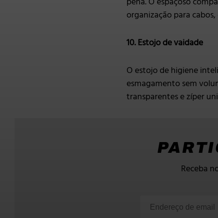
pena. O espaçoso compar
organização para cabos, 
10. Estojo de vaidade
O estojo de higiene int
esmagamento sem volume
transparentes e zíper un
PARTI
Receba no