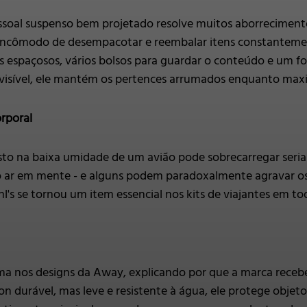
ssoal suspenso bem projetado resolve muitos aborreciment
 incômodo de desempacotar e reembalar itens constantement
 espaçosos, vários bolsos para guardar o conteúdo e um f
 visível, ele mantém os pertences arrumados enquanto ma
rporal
o na baixa umidade de um avião pode sobrecarregar seriam
do ar em mente - e alguns podem paradoxalmente agravar os
l's se tornou um item essencial nos kits de viajantes em t
ma nos designs da Away, explicando por que a marca recebe 
lon durável, mas leve e resistente à água, ele protege ob