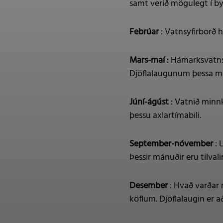
samt verið mögulegt í by
Febrúar
: Vatnsyfirborð h
Mars-maí
: Hámarksvatnsh
Djöflalaugunum þessa m
Júní-ágúst
: Vatnið minn
þessu axlartímabili.
September-nóvember
: 
Þessir mánuðir eru tilvali
Desember
: Hvað varðar 
köflum. Djöflalaugin er a