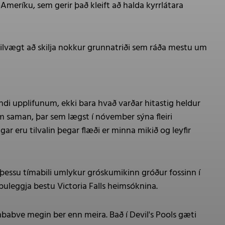
Ameríku, sem gerir það kleift að halda kyrrlátara
kilvægt að skilja nokkur grunnatriði sem ráða mestu um
i upplifunum, ekki bara hvað varðar hitastig heldur
ám saman, þar sem lægst í nóvember sýna fleiri
r eru tilvalin þegar flæði er minna mikið og leyfir
Á þessu tímabili umlykur gróskumikinn gróður fossinn í
puleggja bestu Victoria Falls heimsóknina.
babve megin ber enn meira. Bað í Devil's Pools gæti