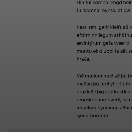
Hin fullkomna lengd heims
fullkomna reynslu af þv
Þessi tími gerir kleift a
eftirminnilegum athöfnum
ævintýrum gefa tvær til 
muntu ekki upplifa allt 
hraða.
Við mælum með að þú byrj
meðan þú ferð yfir Knife-
drukkið í þig stórkostleg
regnskógaumhverfi, sem 
innyflum kynningu áður e
sjónarhornum.