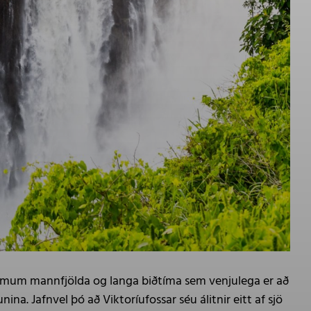
asömum mannfjölda og langa biðtíma sem venjulega er að
na. Jafnvel þó að Viktoríufossar séu álitnir eitt af sjö