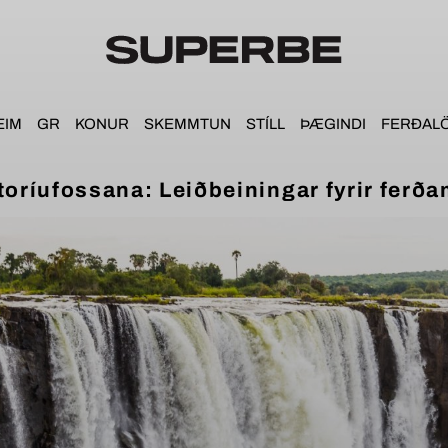
EIM
GR
KONUR
SKEMMTUN
STÍLL
ÞÆGINDI
FERÐAL
oríufossana: Leiðbeiningar fyrir ferða