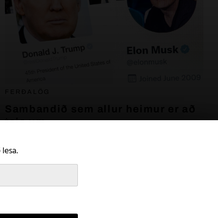
FERÐALÖG
Sambandið sem allur heimur er að
tala um
21. júlí 2022
 lesa.