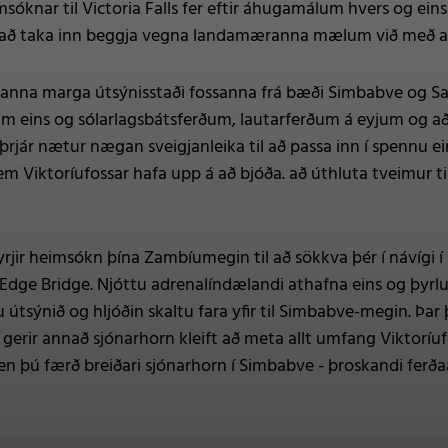
óknar til Victoria Falls fer eftir áhugamálum hvers og eins 
í að taka inn beggja vegna landamæranna mælum við með að l
ð kanna marga útsýnisstaði fossanna frá bæði Simbabve og Sam
 eins og sólarlagsbátsferðum, lautarferðum á eyjum og að sk
þrjár nætur nægan sveigjanleika til að passa inn í spennu ei
sem Viktoríufossar hafa upp á að bjóða. að úthluta tveimur
ir heimsókn þína Zambíumegin til að sökkva þér í návígi í k
Edge Bridge. Njóttu adrenalíndælandi athafna eins og þyrlufl
u útsýnið og hljóðin skaltu fara yfir til Simbabve-megin. Þa
gerir annað sjónarhorn kleift að meta allt umfang Viktoríu
n þú færð breiðari sjónarhorn í Simbabve - þroskandi ferð