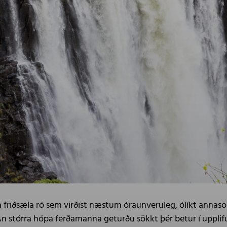
 á friðsæla ró sem virðist næstum óraunveruleg, ólíkt ann
Án stórra hópa ferðamanna geturðu sökkt þér betur í upplifuni