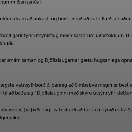
rjun-miðjan janúar.
eldur áfram að aukast, og búist er við að vatn flæði á báðum
æð gerir fyrir útsýnisflug með risastórum úðastökkum. Hin
ánuði.
kar smám saman og Djöflalaugarnar gætu hugsanlega opnað 
Lægsta vatnsyfirborðið, þannig að Simbabve megin er best a
n til að baða sig í Djöflalauginni með skýru útsýni yfir klettan
nóvember, þá þýðir lágt vatnsborð að besta útsýnið er frá
ðgengileg.