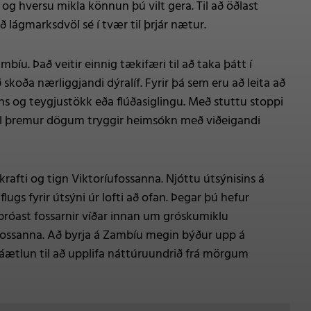
og hversu mikla könnun þú vilt gera. Til að öðlast
ágmarksdvöl sé í tvær til þrjár nætur.
bíu. Það veitir einnig tækifæri til að taka þátt í
oða nærliggjandi dýralíf. Fyrir þá sem eru að leita að
ns og teygjustökk eða flúðasiglingu. Með stuttu stoppi
 til þremur dögum tryggir heimsókn með viðeigandi
rafti og tign Viktoríufossanna. Njóttu útsýnisins á
ugs fyrir útsýni úr lofti að ofan. Þegar þú hefur
r þróast fossarnir víðar innan um gróskumiklu
fossanna. Að byrja á Zambíu megin býður upp á
aáætlun til að upplifa náttúruundrið frá mörgum