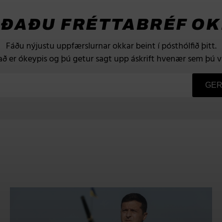
ÐAÐU FRÉTTABRÉF O
Fáðu nýjustu uppfærslurnar okkar beint í pósthólfið þitt.
að er ókeypis og þú getur sagt upp áskrift hvenær sem þú vi
GER