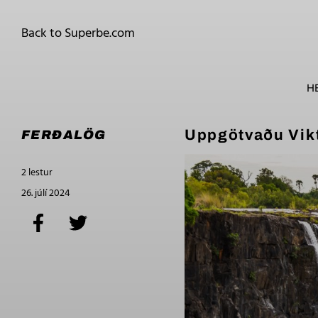
Back to Superbe.com
H
Uppgötvaðu Vikt
FERÐALÖG
2 lestur
26. júlí 2024