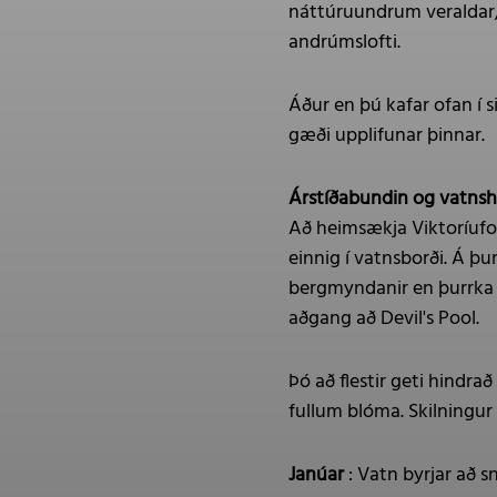
náttúruundrum veraldar, 
andrúmslofti.
Áður en þú kafar ofan í 
gæði upplifunar þinnar.
Árstíðabundin og vatns
Að heimsækja Viktoríufo
einnig í vatnsborði. Á þ
bergmyndanir en þurrka u
aðgang að Devil's Pool.
Þó að flestir geti hindra
fullum blóma. Skilningur
Janúar
: Vatn byrjar að 