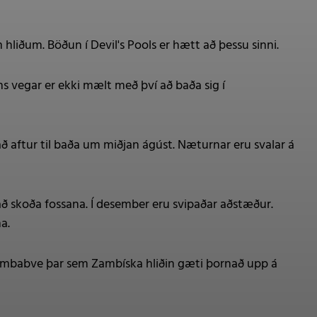
 hliðum. Böðun í Devil's Pools er hætt að þessu sinni.
s vegar er ekki mælt með því að baða sig í
aftur til baða um miðjan ágúst. Næturnar eru svalar á
ð skoða fossana. Í desember eru svipaðar aðstæður.
a.
 Simbabve þar sem Zambíska hliðin gæti þornað upp á