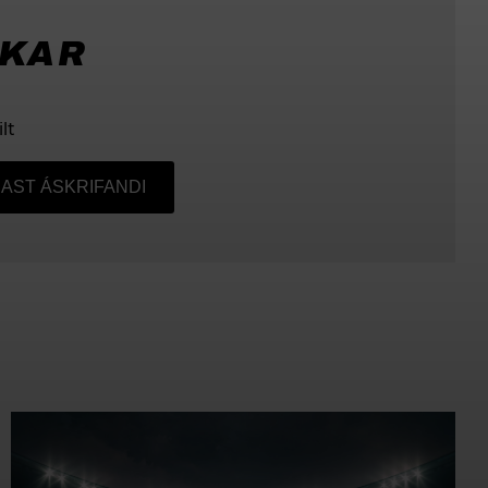
KKAR
lt
AST ÁSKRIFANDI