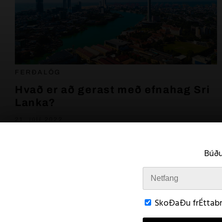
FERÐALÖG
Hvað er að gerast með efnahag Sri
Lanka?
21. júlí 2022
Búðu
SkoÐaÐu frÉttabr