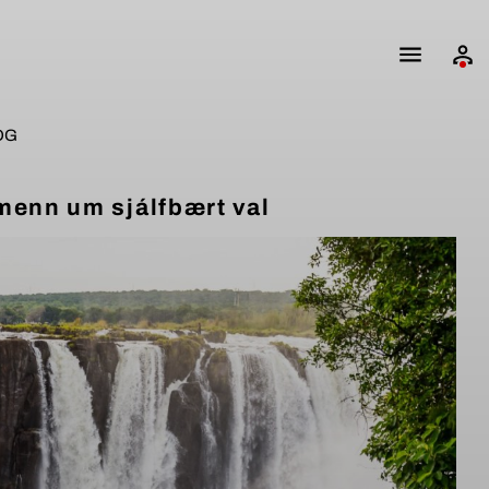
ÖG
menn um sjálfbært val