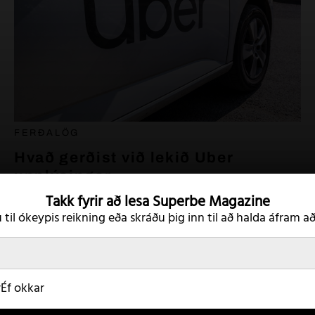
FERÐALÖG
Hvað gerðist við lekið Uber
upplýsingar
Takk fyrir að lesa
Superbe Magazine
21. júlí 2022
 til ókeypis reikning eða
skráðu þig inn til að halda áfram að
Éf okkar