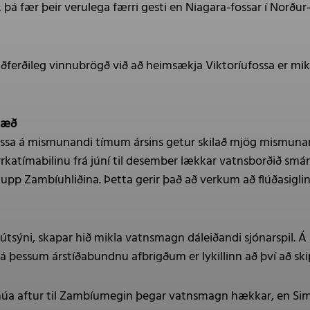
þá fær þeir verulega færri gesti en Niagara-fossar í Norður-
siðferðileg vinnubrögð við að heimsækja Viktoríufossa er mi
hæð
ssa á mismunandi tímum ársins getur skilað mjög mismunand
urrkatímabilinu frá júní til desember lækkar vatnsborðið sm
pp Zambíuhliðina. Þetta gerir það að verkum að flúðasiglinga
ð útsýni, skapar hið mikla vatnsmagn dáleiðandi sjónarspil. 
 á þessum árstíðabundnu afbrigðum er lykillinn að því að ski
snúa aftur til Zambíumegin þegar vatnsmagn hækkar, en Sim