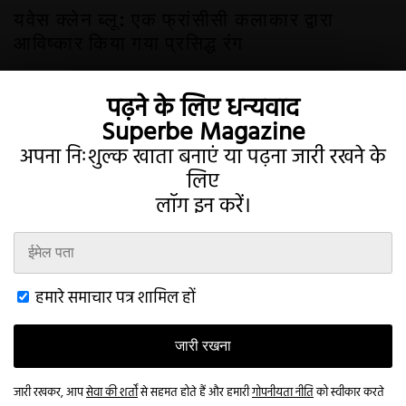
यवेस क्लेन ब्लू: एक फ्रांसीसी कलाकार द्वारा
आविष्कार किया गया प्रसिद्ध रंग
18 नवम्बर 2022
पढ़ने के लिए धन्यवाद
Superbe Magazine
अपना निःशुल्क खाता बनाएं या पढ़ना जारी रखने के
लिए
लॉग इन करें।
Twitter
Instagram
हमारे समाचार पत्र शामिल हों
जारी रखना
शर्तें
गोपनीयता
खाता
संपर्क करना
This website uses cookies to improve your browsing experience and
provide additional functionality.
Read more
जारी रखकर, आप
सेवा की शर्तों
से सहमत होते हैं और हमारी
गोपनीयता नीति
को स्वीकार करते
© 2026 Superbe Magazine